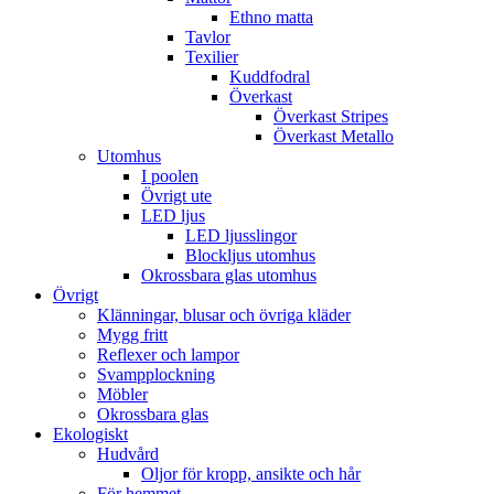
Ethno matta
Tavlor
Texilier
Kuddfodral
Överkast
Överkast Stripes
Överkast Metallo
Utomhus
I poolen
Övrigt ute
LED ljus
LED ljusslingor
Blockljus utomhus
Okrossbara glas utomhus
Övrigt
Klänningar, blusar och övriga kläder
Mygg fritt
Reflexer och lampor
Svampplockning
Möbler
Okrossbara glas
Ekologiskt
Hudvård
Oljor för kropp, ansikte och hår
För hemmet