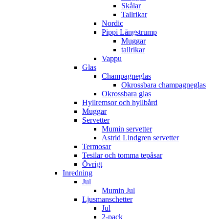
Skålar
Tallrikar
Nordic
Pippi Långstrump
Muggar
tallrikar
Vappu
Glas
Champagneglas
Okrossbara champagneglas
Okrossbara glas
Hyllremsor och hyllbård
Muggar
Servetter
Mumin servetter
Astrid Lindgren servetter
Termosar
Tesilar och tomma tepåsar
Övrigt
Inredning
Jul
Mumin Jul
Ljusmanschetter
Jul
2-pack