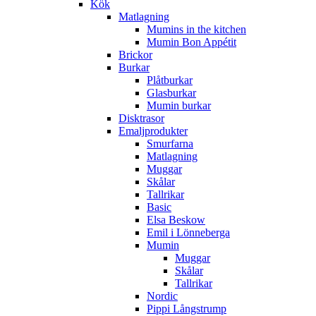
Kök
Matlagning
Mumins in the kitchen
Mumin Bon Appétit
Brickor
Burkar
Plåtburkar
Glasburkar
Mumin burkar
Disktrasor
Emaljprodukter
Smurfarna
Matlagning
Muggar
Skålar
Tallrikar
Basic
Elsa Beskow
Emil i Lönneberga
Mumin
Muggar
Skålar
Tallrikar
Nordic
Pippi Långstrump