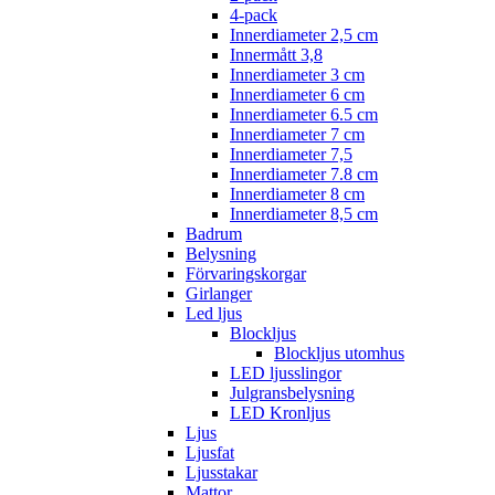
4-pack
Innerdiameter 2,5 cm
Innermått 3,8
Innerdiameter 3 cm
Innerdiameter 6 cm
Innerdiameter 6.5 cm
Innerdiameter 7 cm
Innerdiameter 7,5
Innerdiameter 7.8 cm
Innerdiameter 8 cm
Innerdiameter 8,5 cm
Badrum
Belysning
Förvaringskorgar
Girlanger
Led ljus
Blockljus
Blockljus utomhus
LED ljusslingor
Julgransbelysning
LED Kronljus
Ljus
Ljusfat
Ljusstakar
Mattor