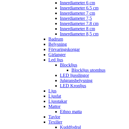
Innerdiameter 6 cm
Innerdiameter 6.5 cm
Innerdiameter 7 cm
Innerdiameter 7,5
Innerdiameter 7.8 cm
Innerdiameter 8 cm
Innerdiameter 8,5 cm
Badrum
Belysning
Förvaringskorgar
Girlanger
Led ljus
Blockljus
Blockljus utomhus
LED ljusslingor
Julgransbelysning
LED Kronljus
Ljus
Ljusfat
Ljusstakar
Mattor
Ethno matta
Tavlor
Texilier
Kuddfodral