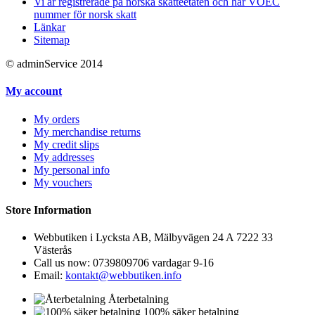
Vi är registrerade på norska skatteetaten och har VOEC
nummer för norsk skatt
Länkar
Sitemap
© adminService 2014
My account
My orders
My merchandise returns
My credit slips
My addresses
My personal info
My vouchers
Store Information
Webbutiken i Lycksta AB, Mälbyvägen 24 A 7222 33
Västerås
Call us now:
0739809706 vardagar 9-16
Email:
kontakt@webbutiken.info
Återbetalning
100% säker betalning