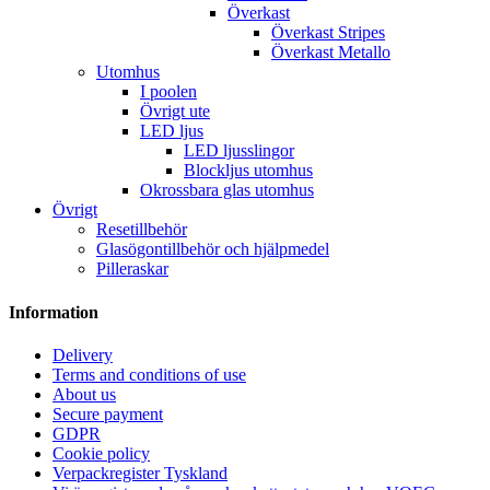
Överkast
Överkast Stripes
Överkast Metallo
Utomhus
I poolen
Övrigt ute
LED ljus
LED ljusslingor
Blockljus utomhus
Okrossbara glas utomhus
Övrigt
Resetillbehör
Glasögontillbehör och hjälpmedel
Pilleraskar
Information
Delivery
Terms and conditions of use
About us
Secure payment
GDPR
Cookie policy
Verpackregister Tyskland