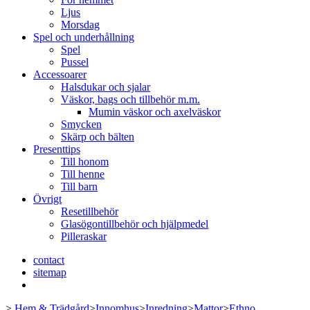
Ljus
Morsdag
Spel och underhållning
Spel
Pussel
Accessoarer
Halsdukar och sjalar
Väskor, bags och tillbehör m.m.
Mumin väskor och axelväskor
Smycken
Skärp och bälten
Presenttips
Till honom
Till henne
Till barn
Övrigt
Resetillbehör
Glasögontillbehör och hjälpmedel
Pilleraskar
contact
sitemap
>
Hem & Trädgård
>
Innomhus
>
Inredning
>
Mattor
>
Ethno