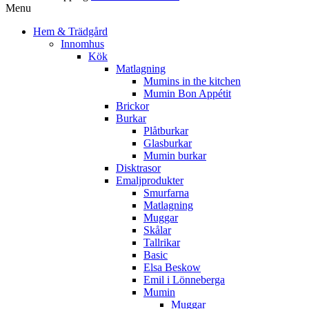
Menu
Hem & Trädgård
Innomhus
Kök
Matlagning
Mumins in the kitchen
Mumin Bon Appétit
Brickor
Burkar
Plåtburkar
Glasburkar
Mumin burkar
Disktrasor
Emaljprodukter
Smurfarna
Matlagning
Muggar
Skålar
Tallrikar
Basic
Elsa Beskow
Emil i Lönneberga
Mumin
Muggar