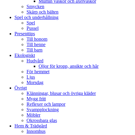
Mumin väskor och axelväskor
Smycken
Skärp och bälten
Spel och underhållning
Spel
Pussel
Presenttips
Till honom
Till henne
Till barn
Ekologiskt
Hudvård
Oljor för kropp, ansikte och hår
För hemmet
Ljus
Morsdag
Övrigt
Klänningar, blusar och övriga kläder
Mygg fritt
Reflexer och lampor
Svampplockning
Möbler
Okrossbara glas
Hem & Trädgård
Innomhus