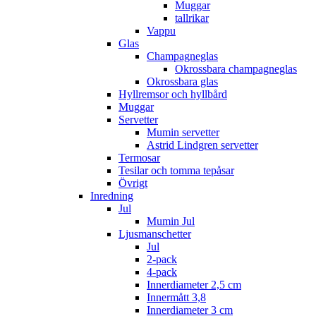
Muggar
tallrikar
Vappu
Glas
Champagneglas
Okrossbara champagneglas
Okrossbara glas
Hyllremsor och hyllbård
Muggar
Servetter
Mumin servetter
Astrid Lindgren servetter
Termosar
Tesilar och tomma tepåsar
Övrigt
Inredning
Jul
Mumin Jul
Ljusmanschetter
Jul
2-pack
4-pack
Innerdiameter 2,5 cm
Innermått 3,8
Innerdiameter 3 cm