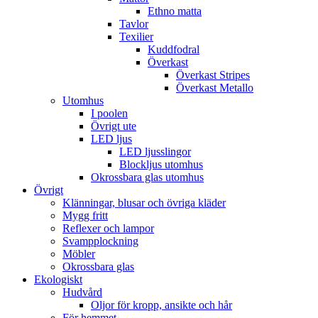
Ethno matta
Tavlor
Texilier
Kuddfodral
Överkast
Överkast Stripes
Överkast Metallo
Utomhus
I poolen
Övrigt ute
LED ljus
LED ljusslingor
Blockljus utomhus
Okrossbara glas utomhus
Övrigt
Klänningar, blusar och övriga kläder
Mygg fritt
Reflexer och lampor
Svampplockning
Möbler
Okrossbara glas
Ekologiskt
Hudvård
Oljor för kropp, ansikte och hår
För hemmet