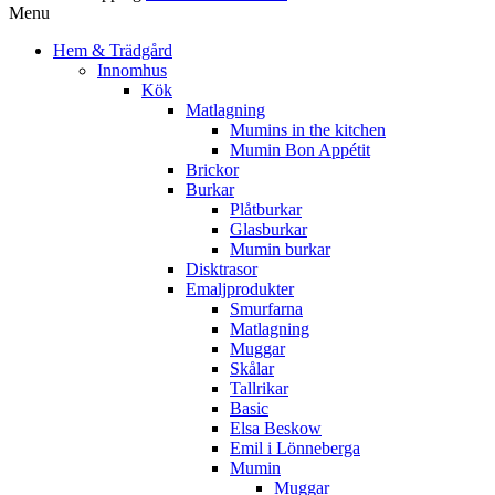
Menu
Hem & Trädgård
Innomhus
Kök
Matlagning
Mumins in the kitchen
Mumin Bon Appétit
Brickor
Burkar
Plåtburkar
Glasburkar
Mumin burkar
Disktrasor
Emaljprodukter
Smurfarna
Matlagning
Muggar
Skålar
Tallrikar
Basic
Elsa Beskow
Emil i Lönneberga
Mumin
Muggar