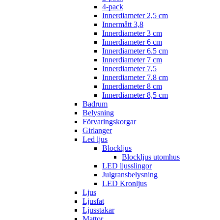
4-pack
Innerdiameter 2,5 cm
Innermått 3,8
Innerdiameter 3 cm
Innerdiameter 6 cm
Innerdiameter 6.5 cm
Innerdiameter 7 cm
Innerdiameter 7,5
Innerdiameter 7.8 cm
Innerdiameter 8 cm
Innerdiameter 8,5 cm
Badrum
Belysning
Förvaringskorgar
Girlanger
Led ljus
Blockljus
Blockljus utomhus
LED ljusslingor
Julgransbelysning
LED Kronljus
Ljus
Ljusfat
Ljusstakar
Mattor