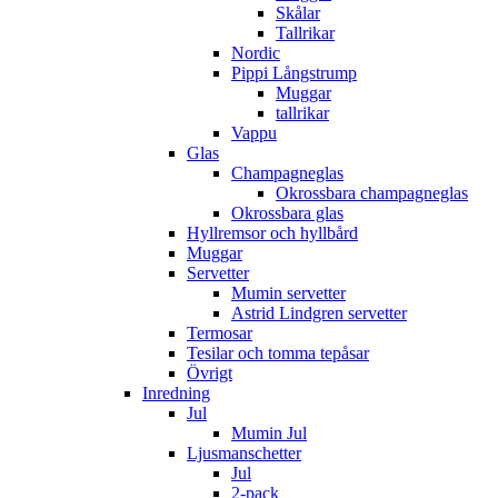
Skålar
Tallrikar
Nordic
Pippi Långstrump
Muggar
tallrikar
Vappu
Glas
Champagneglas
Okrossbara champagneglas
Okrossbara glas
Hyllremsor och hyllbård
Muggar
Servetter
Mumin servetter
Astrid Lindgren servetter
Termosar
Tesilar och tomma tepåsar
Övrigt
Inredning
Jul
Mumin Jul
Ljusmanschetter
Jul
2-pack