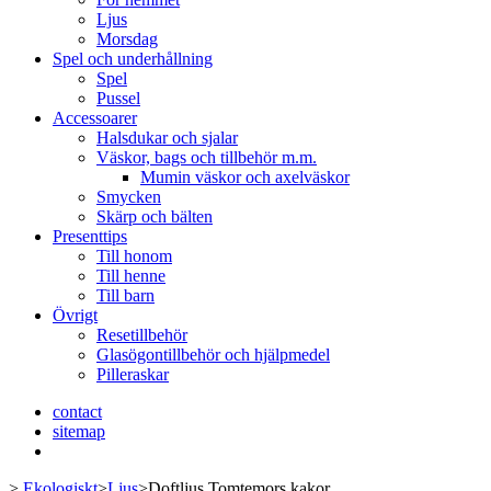
Ljus
Morsdag
Spel och underhållning
Spel
Pussel
Accessoarer
Halsdukar och sjalar
Väskor, bags och tillbehör m.m.
Mumin väskor och axelväskor
Smycken
Skärp och bälten
Presenttips
Till honom
Till henne
Till barn
Övrigt
Resetillbehör
Glasögontillbehör och hjälpmedel
Pilleraskar
contact
sitemap
>
Ekologiskt
>
Ljus
>
Doftljus Tomtemors kakor