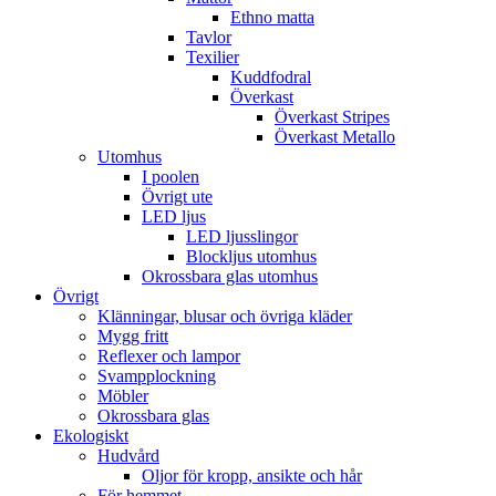
Ethno matta
Tavlor
Texilier
Kuddfodral
Överkast
Överkast Stripes
Överkast Metallo
Utomhus
I poolen
Övrigt ute
LED ljus
LED ljusslingor
Blockljus utomhus
Okrossbara glas utomhus
Övrigt
Klänningar, blusar och övriga kläder
Mygg fritt
Reflexer och lampor
Svampplockning
Möbler
Okrossbara glas
Ekologiskt
Hudvård
Oljor för kropp, ansikte och hår
För hemmet