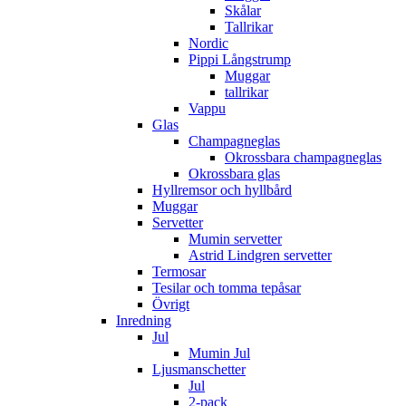
Skålar
Tallrikar
Nordic
Pippi Långstrump
Muggar
tallrikar
Vappu
Glas
Champagneglas
Okrossbara champagneglas
Okrossbara glas
Hyllremsor och hyllbård
Muggar
Servetter
Mumin servetter
Astrid Lindgren servetter
Termosar
Tesilar och tomma tepåsar
Övrigt
Inredning
Jul
Mumin Jul
Ljusmanschetter
Jul
2-pack