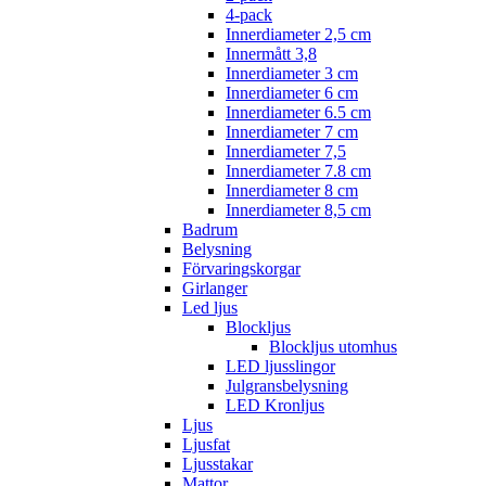
4-pack
Innerdiameter 2,5 cm
Innermått 3,8
Innerdiameter 3 cm
Innerdiameter 6 cm
Innerdiameter 6.5 cm
Innerdiameter 7 cm
Innerdiameter 7,5
Innerdiameter 7.8 cm
Innerdiameter 8 cm
Innerdiameter 8,5 cm
Badrum
Belysning
Förvaringskorgar
Girlanger
Led ljus
Blockljus
Blockljus utomhus
LED ljusslingor
Julgransbelysning
LED Kronljus
Ljus
Ljusfat
Ljusstakar
Mattor