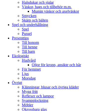
Halsdukar och sjalar
Väskor, bags och tillbehör m.m.
Mumin väskor och axelväskor
Smycken
Skärp och bälten
Spel och underhållning
Spel
Pussel
Presenttips
Till honom
Till henne
Till barn
Ekologiskt
Hudvård
Oljor för kropp, ansikte och hår
För hemmet
Ljus
Morsdag
Övrigt
Klänningar, blusar och övriga kläder
Mygg fritt
Reflexer och lampor
Svampplockning
Möbler
Okrossbara glas