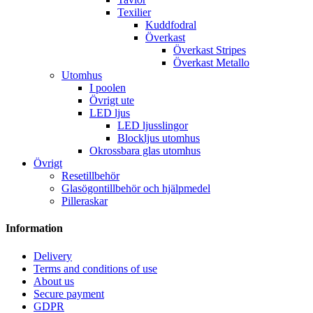
Texilier
Kuddfodral
Överkast
Överkast Stripes
Överkast Metallo
Utomhus
I poolen
Övrigt ute
LED ljus
LED ljusslingor
Blockljus utomhus
Okrossbara glas utomhus
Övrigt
Resetillbehör
Glasögontillbehör och hjälpmedel
Pilleraskar
Information
Delivery
Terms and conditions of use
About us
Secure payment
GDPR