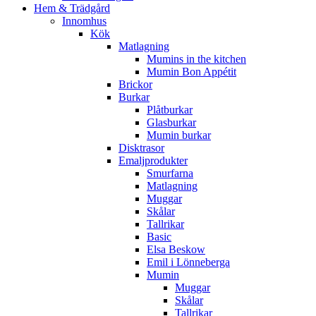
Hem & Trädgård
Innomhus
Kök
Matlagning
Mumins in the kitchen
Mumin Bon Appétit
Brickor
Burkar
Plåtburkar
Glasburkar
Mumin burkar
Disktrasor
Emaljprodukter
Smurfarna
Matlagning
Muggar
Skålar
Tallrikar
Basic
Elsa Beskow
Emil i Lönneberga
Mumin
Muggar
Skålar
Tallrikar