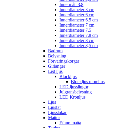
Innermått 3,8
Innerdiameter 3 cm
Innerdiameter 6 cm
Innerdiameter 6.5 cm
Innerdiameter 7 cm
Innerdiameter 7,5
Innerdiameter 7.8 cm
Innerdiameter 8 cm
Innerdiameter 8,5 cm
Badrum
Belysning
Förvaringskorgar
Girlanger
Led ljus
Blockljus
Blockljus utomhus
LED ljusslingor
Julgransbelysning
LED Kronljus
Ljus
Ljusfat
Ljusstakar
Mattor
Ethno matta
Tavlor