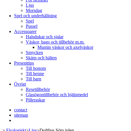
Ljus
Morsdag
Spel och underhållning
Spel
Pussel
Accessoarer
Halsdukar och sjalar
Väskor, bags och tillbehör m.m.
Mumin väskor och axelväskor
Smycken
Skärp och bälten
Presenttips
Till honom
Till henne
Till barn
Övrigt
Resetillbehör
Glasögontillbehör och hjälpmedel
Pilleraskar
contact
sitemap
>
Ekologiskt
>
Ljus
>
Doftljus Söta julen