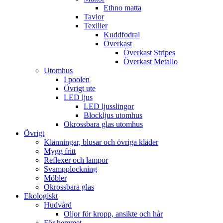
Ethno matta
Tavlor
Texilier
Kuddfodral
Överkast
Överkast Stripes
Överkast Metallo
Utomhus
I poolen
Övrigt ute
LED ljus
LED ljusslingor
Blockljus utomhus
Okrossbara glas utomhus
Övrigt
Klänningar, blusar och övriga kläder
Mygg fritt
Reflexer och lampor
Svampplockning
Möbler
Okrossbara glas
Ekologiskt
Hudvård
Oljor för kropp, ansikte och hår
För hemmet