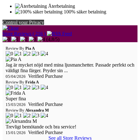
Återbetalning
100% säker betalning
Control your Privacy
Store Reviews ( 216 )
(
4,8
/
5
)
Review By
Pia A
Jag är mycket nöjd med mina ljusmanchetter. Passade perfekt och
väldigt fina färger. Pryder sin ...
Verified Purchase
05/04/2026
Review By
Frida A
Super fina
Verified Purchase
15/03/2026
Review By
Alexandra M
Trevligt bemötande och bra service!
Verified Purchase
15/01/2026
See all Store Reviews