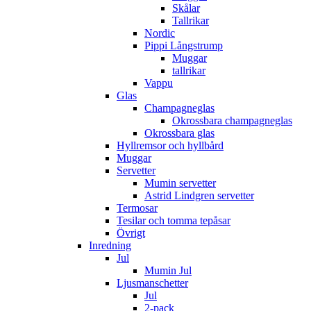
Skålar
Tallrikar
Nordic
Pippi Långstrump
Muggar
tallrikar
Vappu
Glas
Champagneglas
Okrossbara champagneglas
Okrossbara glas
Hyllremsor och hyllbård
Muggar
Servetter
Mumin servetter
Astrid Lindgren servetter
Termosar
Tesilar och tomma tepåsar
Övrigt
Inredning
Jul
Mumin Jul
Ljusmanschetter
Jul
2-pack