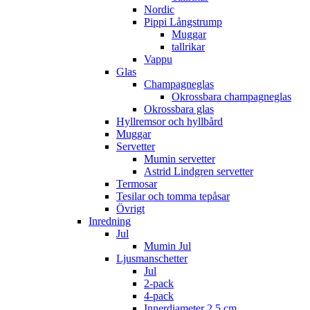
Nordic
Pippi Långstrump
Muggar
tallrikar
Vappu
Glas
Champagneglas
Okrossbara champagneglas
Okrossbara glas
Hyllremsor och hyllbård
Muggar
Servetter
Mumin servetter
Astrid Lindgren servetter
Termosar
Tesilar och tomma tepåsar
Övrigt
Inredning
Jul
Mumin Jul
Ljusmanschetter
Jul
2-pack
4-pack
Innerdiameter 2,5 cm