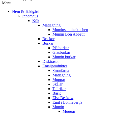
Menu
Hem & Trädgård
Innomhus
Kök
Matlagning
Mumins in the kitchen
Mumin Bon Appétit
Brickor
Burkar
Plåtburkar
Glasburkar
Mumin burkar
Disktrasor
Emaljprodukter
Smurfarna
Matlagning
Muggar
Skålar
Tallrikar
Basic
Elsa Beskow
Emil i Lönneberga
Mumin
Muggar