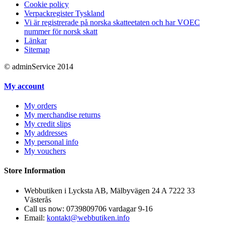
Cookie policy
Verpackregister Tyskland
Vi är registrerade på norska skatteetaten och har VOEC
nummer för norsk skatt
Länkar
Sitemap
© adminService 2014
My account
My orders
My merchandise returns
My credit slips
My addresses
My personal info
My vouchers
Store Information
Webbutiken i Lycksta AB, Mälbyvägen 24 A 7222 33
Västerås
Call us now:
0739809706 vardagar 9-16
Email:
kontakt@webbutiken.info