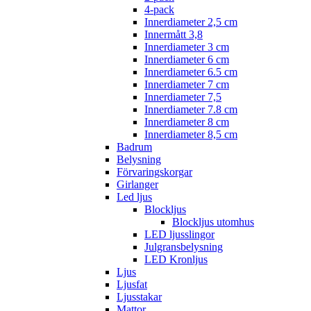
4-pack
Innerdiameter 2,5 cm
Innermått 3,8
Innerdiameter 3 cm
Innerdiameter 6 cm
Innerdiameter 6.5 cm
Innerdiameter 7 cm
Innerdiameter 7,5
Innerdiameter 7.8 cm
Innerdiameter 8 cm
Innerdiameter 8,5 cm
Badrum
Belysning
Förvaringskorgar
Girlanger
Led ljus
Blockljus
Blockljus utomhus
LED ljusslingor
Julgransbelysning
LED Kronljus
Ljus
Ljusfat
Ljusstakar
Mattor