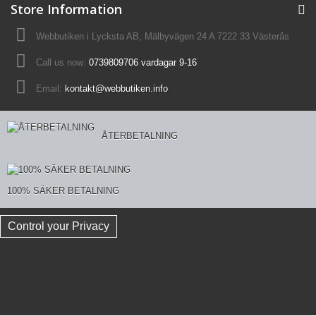
Store Information
Webbutiken i Lycksta AB, Mälbyvägen 24 A 7222 33 Västerås
Call us now:
0739809706 vardagar 9-16
Email:
kontakt@webbutiken.info
ÅTERBETALNING
100% SÄKER BETALNING
Control your Privacy