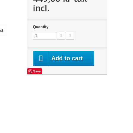
incl.
Quantity
st
Add to cart
Save