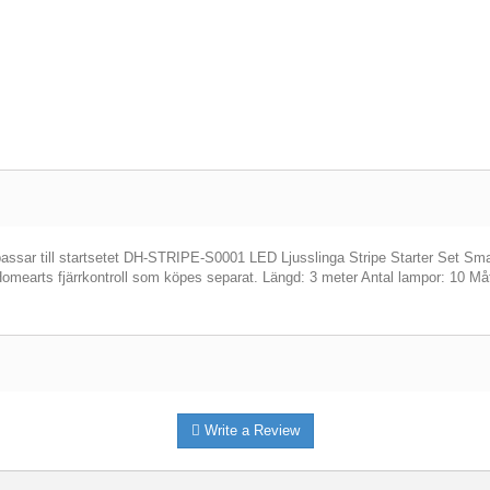
assar till startsetet DH-STRIPE-S0001 LED Ljusslinga Stripe Starter Set Sm
omearts fjärrkontroll som köpes separat. Längd: 3 meter Antal lampor: 10 M
Write a Review