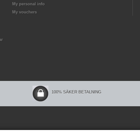
My personal info
My vouchers
ar
100% SÄKER BETALNING