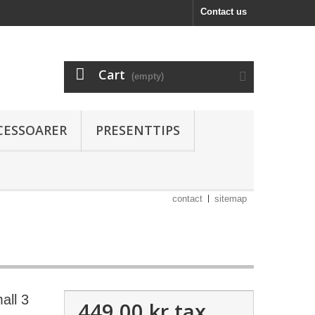
Contact us
Cart
(empty)
CESSOARER
PRESENTTIPS
contact
sitemap
all 3
449,00 kr
tax