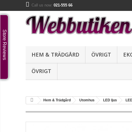
Call us now:
021-555 66
Store Reviews
HEM & TRÄDGÅRD
ÖVRIGT
EK
ÖVRIGT
Hem & Trädgård
Utomhus
LED ljus
LED