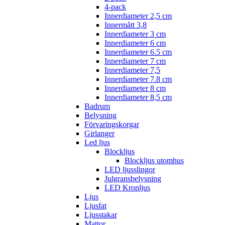
4-pack
Innerdiameter 2,5 cm
Innermått 3,8
Innerdiameter 3 cm
Innerdiameter 6 cm
Innerdiameter 6.5 cm
Innerdiameter 7 cm
Innerdiameter 7,5
Innerdiameter 7.8 cm
Innerdiameter 8 cm
Innerdiameter 8,5 cm
Badrum
Belysning
Förvaringskorgar
Girlanger
Led ljus
Blockljus
Blockljus utomhus
LED ljusslingor
Julgransbelysning
LED Kronljus
Ljus
Ljusfat
Ljusstakar
Mattor