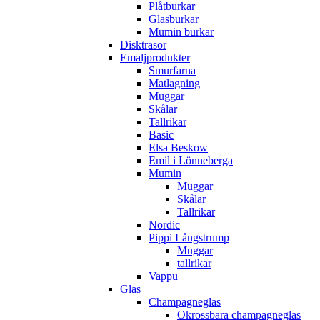
Plåtburkar
Glasburkar
Mumin burkar
Disktrasor
Emaljprodukter
Smurfarna
Matlagning
Muggar
Skålar
Tallrikar
Basic
Elsa Beskow
Emil i Lönneberga
Mumin
Muggar
Skålar
Tallrikar
Nordic
Pippi Långstrump
Muggar
tallrikar
Vappu
Glas
Champagneglas
Okrossbara champagneglas