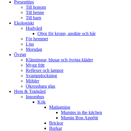
Presenttips
Till honom
Till henne
Till barn
Ekologiskt
Hudvård
Oljor för kropp, ansikte och hår
För hemmet
Ljus
Morsdag
Övrigt
Klänningar, blusar och övriga kläder
Mygg fritt
Reflexer och lampor
Svampplockning
Möbler
Okrossbara glas
Hem & Trädgård
Innomhus
Kök
Matlagning
Mumins in the kitchen
Mumin Bon Appétit
Brickor
Burkar