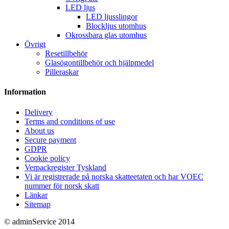
LED ljus
LED ljusslingor
Blockljus utomhus
Okrossbara glas utomhus
Övrigt
Resetillbehör
Glasögontillbehör och hjälpmedel
Pilleraskar
Information
Delivery
Terms and conditions of use
About us
Secure payment
GDPR
Cookie policy
Verpackregister Tyskland
Vi är registrerade på norska skatteetaten och har VOEC
nummer för norsk skatt
Länkar
Sitemap
© adminService 2014