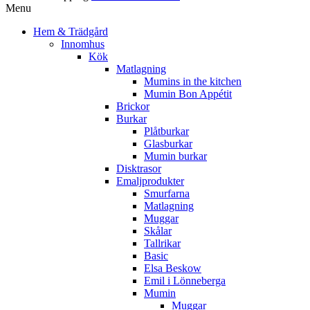
Menu
Hem & Trädgård
Innomhus
Kök
Matlagning
Mumins in the kitchen
Mumin Bon Appétit
Brickor
Burkar
Plåtburkar
Glasburkar
Mumin burkar
Disktrasor
Emaljprodukter
Smurfarna
Matlagning
Muggar
Skålar
Tallrikar
Basic
Elsa Beskow
Emil i Lönneberga
Mumin
Muggar