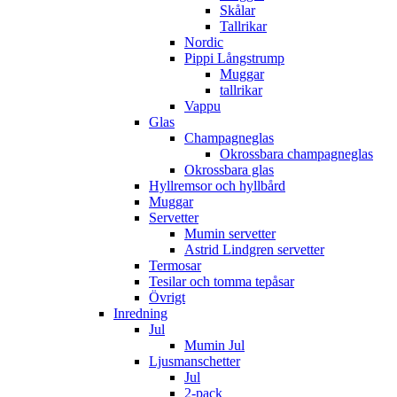
Skålar
Tallrikar
Nordic
Pippi Långstrump
Muggar
tallrikar
Vappu
Glas
Champagneglas
Okrossbara champagneglas
Okrossbara glas
Hyllremsor och hyllbård
Muggar
Servetter
Mumin servetter
Astrid Lindgren servetter
Termosar
Tesilar och tomma tepåsar
Övrigt
Inredning
Jul
Mumin Jul
Ljusmanschetter
Jul
2-pack