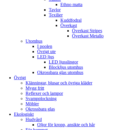
Ethno matta
Tavlor
Texilier
Kuddfodral
Överkast
Överkast Stripes
Överkast Metallo
Utomhus
I poolen
Övrigt ute
LED ljus
LED ljusslingor
Blockljus utomhus
Okrossbara glas utomhus
Övrigt
Klänningar, blusar och övriga kläder
Mygg fritt
Reflexer och lampor
Svampplockning
Möbler
Okrossbara glas
Ekologiskt
Hudvård
Oljor för kropp, ansikte och hår
För hemmet