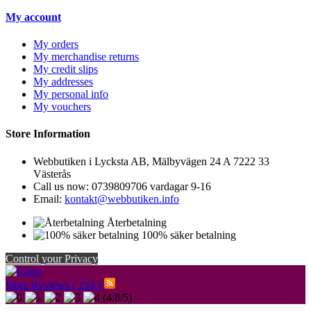
My account
My orders
My merchandise returns
My credit slips
My addresses
My personal info
My vouchers
Store Information
Webbutiken i Lycksta AB, Mälbyvägen 24 A 7222 33
Västerås
Call us now:
0739809706 vardagar 9-16
Email:
kontakt@webbutiken.info
Återbetalning
100% säker betalning
Control your Privacy
Store Reviews ( 216 )
(
4,8
/
5
)