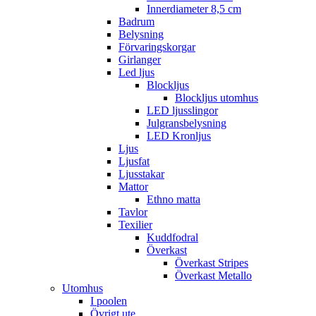
Innerdiameter 8,5 cm
Badrum
Belysning
Förvaringskorgar
Girlanger
Led ljus
Blockljus
Blockljus utomhus
LED ljusslingor
Julgransbelysning
LED Kronljus
Ljus
Ljusfat
Ljusstakar
Mattor
Ethno matta
Tavlor
Texilier
Kuddfodral
Överkast
Överkast Stripes
Överkast Metallo
Utomhus
I poolen
Övrigt ute