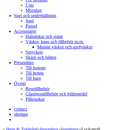
Ljus
Morsdag
Spel och underhållning
Spel
Pussel
Accessoarer
Halsdukar och sjalar
Väskor, bags och tillbehör m.m.
Mumin väskor och axelväskor
Smycken
Skärp och bälten
Presenttips
Till honom
Till henne
Till barn
Övrigt
Resetillbehör
Glasögontillbehör och hjälpmedel
Pilleraskar
contact
sitemap
>
Hem & Trädgård
>
Innomhus
>
Inredning
>
Lyckotroll