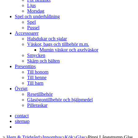
Ljus
Morsdag
Spel och underhållning
Spel
Pussel
Accessoarer
Halsdukar och sjalar
Väskor, bags och tillbehör m.m.
Mumin väskor och axelväskor
Smycken
Skärp och bälten
Presenttips
Till honom
Till henne
Till barn
Övrigt
Resetillbehör
Glasögontillbehör och hjälpmedel
Pilleraskar
contact
sitemap
>
Hem & Trädgård
>
Innomhus
>
Kök
>
Glas
>
Pippi Långstrump Glas