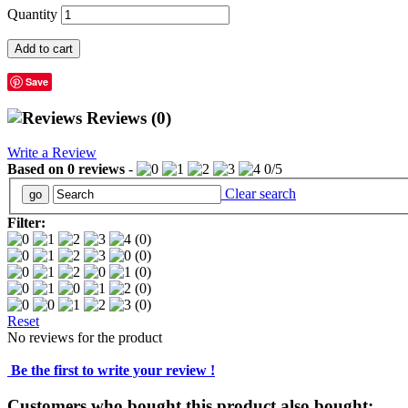
Quantity
Add to cart
Save
Reviews
(0)
Write a Review
Based on
0
reviews
-
0
/
5
Clear search
Filter:
(0)
(0)
(0)
(0)
(0)
Reset
No reviews for the product
Be the first to write your review !
Customers who bought this product also bought: