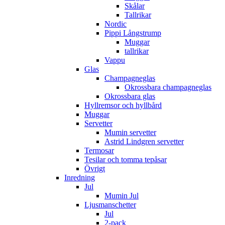
Skålar
Tallrikar
Nordic
Pippi Långstrump
Muggar
tallrikar
Vappu
Glas
Champagneglas
Okrossbara champagneglas
Okrossbara glas
Hyllremsor och hyllbård
Muggar
Servetter
Mumin servetter
Astrid Lindgren servetter
Termosar
Tesilar och tomma tepåsar
Övrigt
Inredning
Jul
Mumin Jul
Ljusmanschetter
Jul
2-pack