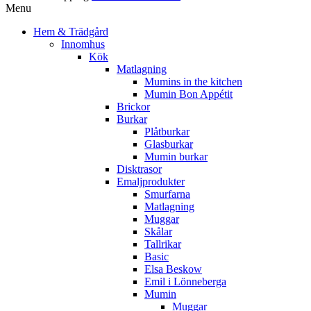
Menu
Hem & Trädgård
Innomhus
Kök
Matlagning
Mumins in the kitchen
Mumin Bon Appétit
Brickor
Burkar
Plåtburkar
Glasburkar
Mumin burkar
Disktrasor
Emaljprodukter
Smurfarna
Matlagning
Muggar
Skålar
Tallrikar
Basic
Elsa Beskow
Emil i Lönneberga
Mumin
Muggar