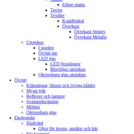
Ethno matta
Tavlor
Texilier
Kuddfodral
Överkast
Överkast Stripes
Överkast Metallo
Utomhus
I poolen
Övrigt ute
LED ljus
LED ljusslingor
Blockljus utomhus
Okrossbara glas utomhus
Övrigt
Klänningar, blusar och övriga kläder
Mygg fritt
Reflexer och lampor
Svampplockning
Möbler
Okrossbara glas
Ekologiskt
Hudvård
Oljor för kropp, ansikte och hår
För hemmet