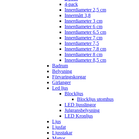
4-pack
Innerdiameter 2,5 cm
Innermått 3,8
Innerdiameter 3 cm
Innerdiameter 6 cm
Innerdiameter 6.5 cm
Innerdiameter 7 cm
Innerdiameter 7,5
Innerdiameter 7.8 cm
Innerdiameter 8 cm
Innerdiameter 8,5 cm
Badrum
Belysning
Förvaringskorgar
Girlanger
Led ljus
Blockljus
Blockljus utomhus
LED ljusslingor
Julgransbelysning
LED Kronljus
Ljus
Ljusfat
Ljusstakar
Mattor