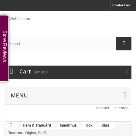
Contact us
Store Reviews
Cart
(empty)
MENU
contact
sitemap
Hem & Trädgård
Innomhus
Kök
Glas
Taverna - Ölglas, Set/2