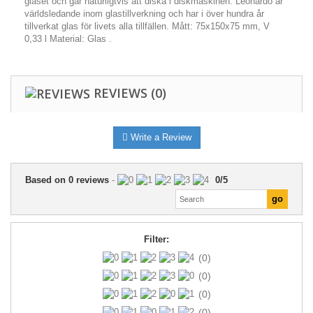
glaset och går naturligtvis att diska i diskmaskinen. Leonardo är
världsledande inom glastillverkning och har i över hundra år
tillverkat glas för livets alla tillfällen. Mått: 75x150x75 mm, V
0,33 l Material: Glas .
REVIEWS
(0)
Write a Review
Based on
0
reviews
-
0
/
5
Filter:
(0)
(0)
(0)
(0)