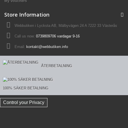
My vouchers
Store Information
Webbutiken i Lycksta AB, Mälbyvägen 24 A 7222 33 Västerås
Call us now:
0739809706 vardagar 9-16
Email:
kontakt@webbutiken.info
ÅTERBETALNING
100% SÄKER BETALNING
Control your Privacy