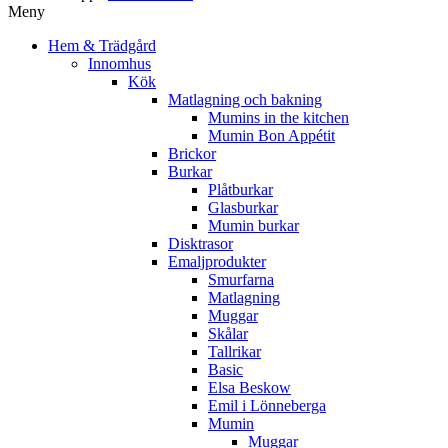
Meny
Hem & Trädgård
Innomhus
Kök
Matlagning och bakning
Mumins in the kitchen
Mumin Bon Appétit
Brickor
Burkar
Plåtburkar
Glasburkar
Mumin burkar
Disktrasor
Emaljprodukter
Smurfarna
Matlagning
Muggar
Skålar
Tallrikar
Basic
Elsa Beskow
Emil i Lönneberga
Mumin
Muggar