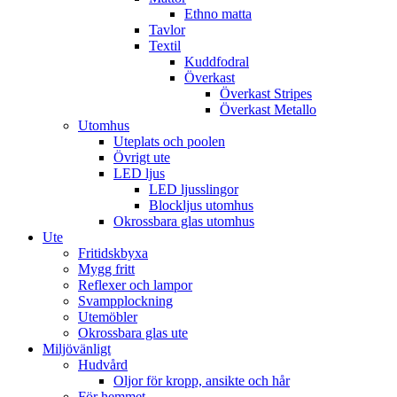
Ethno matta
Tavlor
Textil
Kuddfodral
Överkast
Överkast Stripes
Överkast Metallo
Utomhus
Uteplats och poolen
Övrigt ute
LED ljus
LED ljusslingor
Blockljus utomhus
Okrossbara glas utomhus
Ute
Fritidskbyxa
Mygg fritt
Reflexer och lampor
Svampplockning
Utemöbler
Okrossbara glas ute
Miljövänligt
Hudvård
Oljor för kropp, ansikte och hår
För hemmet