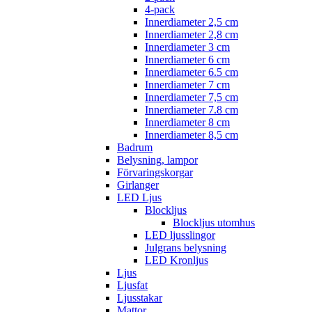
4-pack
Innerdiameter 2,5 cm
Innerdiameter 2,8 cm
Innerdiameter 3 cm
Innerdiameter 6 cm
Innerdiameter 6.5 cm
Innerdiameter 7 cm
Innerdiameter 7,5 cm
Innerdiameter 7.8 cm
Innerdiameter 8 cm
Innerdiameter 8,5 cm
Badrum
Belysning, lampor
Förvaringskorgar
Girlanger
LED Ljus
Blockljus
Blockljus utomhus
LED ljusslingor
Julgrans belysning
LED Kronljus
Ljus
Ljusfat
Ljusstakar
Mattor