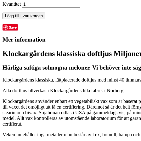
Kvantitet
Lägg till i varukorgen
Save
Mer information
Klockargårdens klassiska doftljus Miljon
Härliga saftiga solmogna meloner. Vi behöver inte sä
Klockargårdens klassiska, lättplacerade doftljus med minst 40 timmars 
Alla doftljus tillverkas i Klockargårdens lilla fabrik i Norberg.
Klockargårdens använder enbart ett vegetabiliskt vax som är baserat på 
till vaxet det omöjligt att få en certifiering. Däremot så är det helt förny
stearin och bivax. Sojabönan odlas i USA på gammeldags vis, på mind
medel. Allt vax kontrolleras av utomstående laboratorium för att ga
certifierat.
Veken innehåller inga metaller utan består av t ex, bomull, hampa och