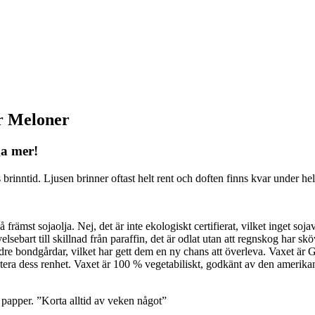
er Meloner
ga mer!
brinntid. Ljusen brinner oftast helt rent och doften finns kvar under h
främst sojaolja. Nej, det är inte ekologiskt certifierat, vilket inget soj
elsebart till skillnad från paraffin, det är odlat utan att regnskog har skövl
re bondgårdar, vilket har gett dem en ny chans att överleva. Vaxet är 
rantera dess renhet. Vaxet är 100 % vegetabiliskt, godkänt av den ame
 papper. ”Korta alltid av veken något”