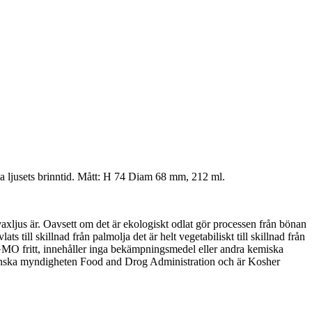
ela ljusets brinntid. Mått: H 74 Diam 68 mm, 212 ml.
avaxljus är. Oavsett om det är ekologiskt odlat gör processen från bönan
ats till skillnad från palmolja det är helt vegetabiliskt till skillnad från
GMO fritt, innehåller inga bekämpningsmedel eller andra kemiska
rikanska myndigheten Food and Drog Administration och är Kosher