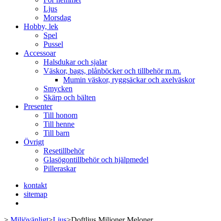
Ljus
Morsdag
Hobby, lek
Spel
Pussel
Accessoar
Halsdukar och sjalar
Väskor, bags, plånböcker och tillbehör m.m.
Mumin väskor, ryggsäckar och axelväskor
Smycken
Skärp och bälten
Presenter
Till honom
Till henne
Till barn
Övrigt
Resetillbehör
Glasögontillbehör och hjälpmedel
Pilleraskar
kontakt
sitemap
>
Miljövänligt
>
Ljus
>
Doftljus Miljoner Meloner