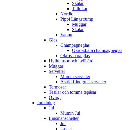
Skålar
Tallrikar
Nordic
Pippi Långstrump
Muggar
Skålar
Vappu
Glas
Champagneglas
Okrossbara champagneglas
Okrossbara glas
Hyllremsor och hyllbård
Muggar
Servetter
Mumin servetter
Astrid Lindgren servetter
Termosar
Tesilar och tomma tepåsar
Övrigt
Inredning
Jul
Mumin Jul
Ljusmanschetter
Jul
2-pack