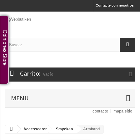
Contacte con nosotros
Opiniones Store
Carrito:
vacío
MENU
contacto
mapa sitio
Accessoarer
Smycken
Armband