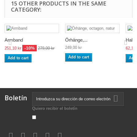
15 OTHER PRODUCTS IN THE SAME
CATEGORY:
Armband
Örhänge,...
Hals
249,00 kr
-10%
251,10 kr
279,00 kr
62,10 
Add to cart
Add to cart
Add 
Boletín
Quiero recibir el boletín