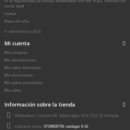
Vi är registrerade på norska skatteetaten och har VOEC nummer för
norsk skatt
Länkar
Mapa del sitio
© adminService 2014
Mi cuenta
Mis compras
Mis devoluciones
Mis vales descuento
Mis direcciones
Mis datos personales
Mis vales
Información sobre la tienda
Webbutiken i Lycksta AB, Mälbyvägen 24 A 7222 33 Västerås
Llámanos ahora:
0739809706 vardagar 9-16