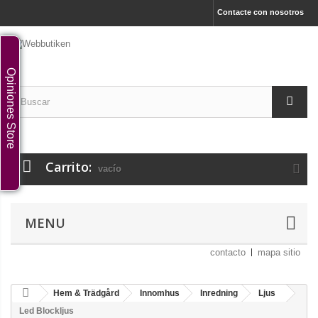
Contacte con nosotros
Opiniones Store
Carrito:
vacío
MENU
contacto
mapa sitio
Hem & Trädgård
Innomhus
Inredning
Ljus
Led Blockljus