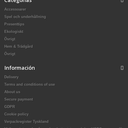
Accessoarer
Spel och underhållning
Presenttips
Ekologiskt
Övrigt
Hem & Trädgård
Övrigt
Información
Delivery
Terms and conditions of use
About us
Secure payment
GDPR
Cookie policy
Verpackregister Tyskland