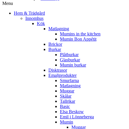
Menu
Hem & Trädgård
Innomhus
Kök
Matlagning
Mumins in the kitchen
Mumin Bon Appétit
Brickor
Burkar
Plåtburkar
Glasburkar
Mumin burkar
Disktrasor
Emaljprodukter
Smurfarna
Matlagning
Muggar
Skålar
Tallrikar
Basic
Elsa Beskow
Emil i Lönneberga
Mumin
Muggar