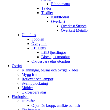
Ethno matta
Tavlor
Texilier
Kuddfodral
Överkast
Överkast Stripes
Överkast Metallo
Utomhus
I poolen
Övrigt ute
LED ljus
LED ljusslingor
Blockljus utomhus
Okrossbara glas utomhus
Övrigt
Klänningar, blusar och övriga kläder
Mygg fritt
Reflexer och lampor
Svampplockning
Möbler
Okrossbara glas
Ekologiskt
Hudvård
Oljor för kropp, ansikte och hår
För hemmet