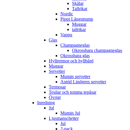
Skålar
Tallrikar
Nordic
Pippi Långstrump
Muggar
tallrikar
Vappu
Glas
Champagneglas
Okrossbara champagneglas
Okrossbara glas
Hyllremsor och hyllbård
Muggar
Servetter
Mumin servetter
Astrid Lindgren servetter
Termosar
Tesilar och tomma tepåsar
Övrigt
Inredning
Jul
Mumin Jul
Ljusmanschetter
Jul
2-pack