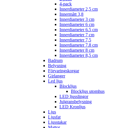
4-pack
Innerdiameter 2,5 cm
Innermått 3,8
Innerdiameter 3 cm
Innerdiameter 6 cm
Innerdiameter 6.5 cm
Innerdiameter 7 cm
Innerdiameter 7,5
Innerdiameter 7.8 cm
Innerdiameter 8 cm
Innerdiameter 8,5 cm
Badrum
Belysning
Förvaringskorgar
Girlanger
Led ljus
Blockljus
Blockljus utomhus
LED ljusslingor
Julgransbelysning
LED Kronljus
Ljus
Ljusfat
Ljusstakar
Mattor