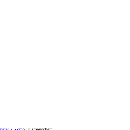
meter 2,5 cm
>
Ljusmanschett