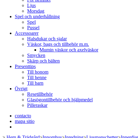
Ljus
Morsdag
Spel och underhållning
Spel
Pussel
Accessoarer
Halsdukar och sjalar
Väskor, bags och tillbehör m.m.
Mumin väskor och axelväskor
Smycken
Skärp och bälten
Presenttips
Till honom
Till henne
Till barn
Övrigt
Resetillbehör
Glasögontillbehör och hjälpmedel
Pilleraskar
contacto
mapa sitio
>
Hem & Trädgård
>
Innomhus
>
Inredning
>
Ljusmanschetter
>
Innerdia