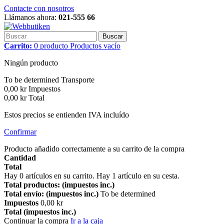
Contacte con nosotros
Llámanos ahora:
021-555 66
Buscar
Carrito:
0
producto
Productos
vacío
Ningún producto
To be determined
Transporte
0,00 kr
Impuestos
0,00 kr
Total
Estos precios se entienden IVA incluído
Confirmar
Producto añadido correctamente a su carrito de la compra
Cantidad
Total
Hay
0
artículos en su carrito.
Hay 1 artículo en su cesta.
Total productos: (impuestos inc.)
Total envío: (impuestos inc.)
To be determined
Impuestos
0,00 kr
Total (impuestos inc.)
Continuar la compra
Ir a la caja