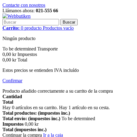
Contacte con nosotros
Llámanos ahora:
021-555 66
Buscar
Carrito:
0
producto
Productos
vacío
Ningún producto
To be determined
Transporte
0,00 kr
Impuestos
0,00 kr
Total
Estos precios se entienden IVA incluído
Confirmar
Producto añadido correctamente a su carrito de la compra
Cantidad
Total
Hay
0
artículos en su carrito.
Hay 1 artículo en su cesta.
Total productos: (impuestos inc.)
Total envío: (impuestos inc.)
To be determined
Impuestos
0,00 kr
Total (impuestos inc.)
Continuar la compra
Ir a la caja