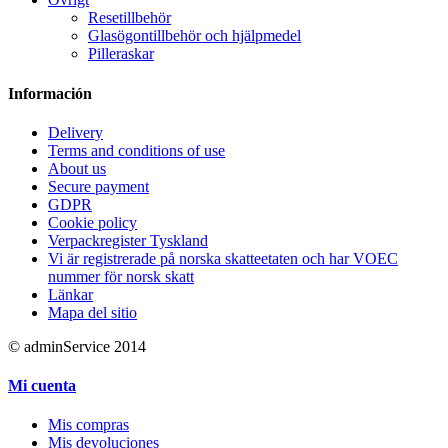
Resetillbehör
Glasögontillbehör och hjälpmedel
Pilleraskar
Información
Delivery
Terms and conditions of use
About us
Secure payment
GDPR
Cookie policy
Verpackregister Tyskland
Vi är registrerade på norska skatteetaten och har VOEC
nummer för norsk skatt
Länkar
Mapa del sitio
© adminService 2014
Mi cuenta
Mis compras
Mis devoluciones