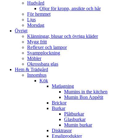
Hudvård
Oljor för kropp, ansikte och hår
För hemmet
Ljus
Morsdag
Övrigt
Klänningar, blusar och övriga kläder
Mygg fritt
Reflexer och lampor
Svampplockning
Möbler
Okrossbara glas
Hem & Trädgård
Innomhus
Kök
Matlagning
Mumins in the kitchen
Mumin Bon Appétit
Brickor
Burkar
Plåtburkar
Glasburkar
Mumin burkar
Disktrasor
Emaljprodukter