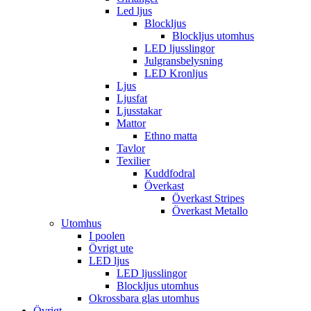
Led ljus
Blockljus
Blockljus utomhus
LED ljusslingor
Julgransbelysning
LED Kronljus
Ljus
Ljusfat
Ljusstakar
Mattor
Ethno matta
Tavlor
Texilier
Kuddfodral
Överkast
Överkast Stripes
Överkast Metallo
Utomhus
I poolen
Övrigt ute
LED ljus
LED ljusslingor
Blockljus utomhus
Okrossbara glas utomhus
Övrigt