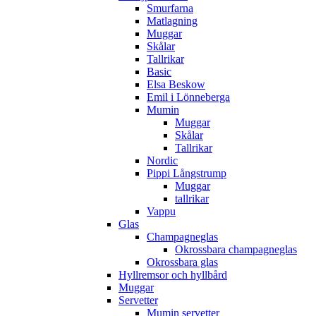
Smurfarna
Matlagning
Muggar
Skålar
Tallrikar
Basic
Elsa Beskow
Emil i Lönneberga
Mumin
Muggar
Skålar
Tallrikar
Nordic
Pippi Långstrump
Muggar
tallrikar
Vappu
Glas
Champagneglas
Okrossbara champagneglas
Okrossbara glas
Hyllremsor och hyllbård
Muggar
Servetter
Mumin servetter