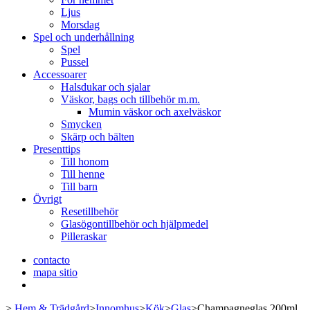
Ljus
Morsdag
Spel och underhållning
Spel
Pussel
Accessoarer
Halsdukar och sjalar
Väskor, bags och tillbehör m.m.
Mumin väskor och axelväskor
Smycken
Skärp och bälten
Presenttips
Till honom
Till henne
Till barn
Övrigt
Resetillbehör
Glasögontillbehör och hjälpmedel
Pilleraskar
contacto
mapa sitio
>
Hem & Trädgård
>
Innomhus
>
Kök
>
Glas
>
Champagneglas 200ml