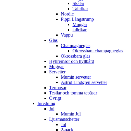
Skålar
Tallrikar
Nordic
Pippi Långstrump
Muggar
tallrikar
Vappu
Glas
Champagneglas
Okrossbara champagneglas
Okrossbara glas
Hyllremsor och hyllbård
Muggar
Servetter
Mumin servetter
Astrid Lindgren servetter
Termosar
Tesilar och tomma tepåsar
Övrigt
Inredning
Jul
Mumin Jul
Ljusmanschetter
Jul
2-pack