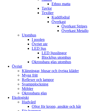
Ethno matta
Tavlor
Texilier
Kuddfodral
Överkast
Överkast Stripes
Överkast Metallo
Utomhus
I poolen
Övrigt ute
LED ljus
LED ljusslingor
Blockljus utomhus
Okrossbara glas utomhus
Övrigt
Klänningar, blusar och övriga kläder
Mygg fritt
Reflexer och lampor
Svampplockning
Möbler
Okrossbara glas
Ekologiskt
Hudvård
Oljor för kropp, ansikte och hår
För hemmet