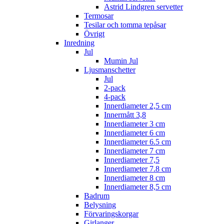
Astrid Lindgren servetter
Termosar
Tesilar och tomma tepåsar
Övrigt
Inredning
Jul
Mumin Jul
Ljusmanschetter
Jul
2-pack
4-pack
Innerdiameter 2,5 cm
Innermått 3,8
Innerdiameter 3 cm
Innerdiameter 6 cm
Innerdiameter 6.5 cm
Innerdiameter 7 cm
Innerdiameter 7,5
Innerdiameter 7.8 cm
Innerdiameter 8 cm
Innerdiameter 8,5 cm
Badrum
Belysning
Förvaringskorgar
Girlanger