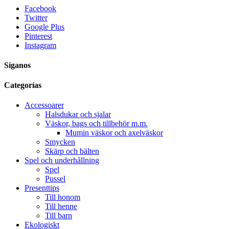
Facebook
Twitter
Google Plus
Pinterest
Instagram
Síganos
Categorías
Accessoarer
Halsdukar och sjalar
Väskor, bags och tillbehör m.m.
Mumin väskor och axelväskor
Smycken
Skärp och bälten
Spel och underhållning
Spel
Pussel
Presenttips
Till honom
Till henne
Till barn
Ekologiskt