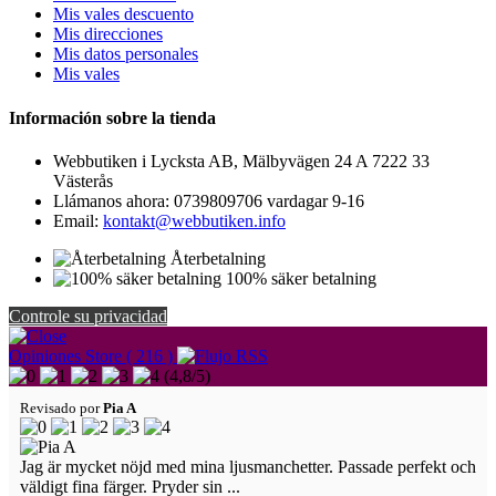
Mis vales descuento
Mis direcciones
Mis datos personales
Mis vales
Información sobre la tienda
Webbutiken i Lycksta AB, Mälbyvägen 24 A 7222 33
Västerås
Llámanos ahora:
0739809706 vardagar 9-16
Email:
kontakt@webbutiken.info
Återbetalning
100% säker betalning
Controle su privacidad
Opiniones Store ( 216 )
(
4,8
/
5
)
Revisado por
Pia A
Jag är mycket nöjd med mina ljusmanchetter. Passade perfekt och
väldigt fina färger. Pryder sin ...