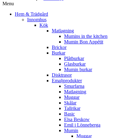
Menu
Hem & Trädgård
Innomhus
Kök
Matlagning
Mumins in the kitchen
Mumin Bon Appétit
Brickor
Burkar
Plåtburkar
Glasburkar
Mumin burkar
Disktrasor
Emaljprodukter
Smurfarna
Matlagning
Muggar
Skålar
Tallrikar
Basic
Elsa Beskow
Emil i Lönneberga
Mumin
Muggar