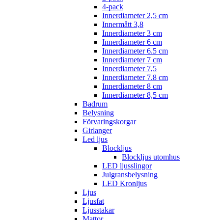
4-pack
Innerdiameter 2,5 cm
Innermått 3,8
Innerdiameter 3 cm
Innerdiameter 6 cm
Innerdiameter 6.5 cm
Innerdiameter 7 cm
Innerdiameter 7,5
Innerdiameter 7.8 cm
Innerdiameter 8 cm
Innerdiameter 8,5 cm
Badrum
Belysning
Förvaringskorgar
Girlanger
Led ljus
Blockljus
Blockljus utomhus
LED ljusslingor
Julgransbelysning
LED Kronljus
Ljus
Ljusfat
Ljusstakar
Mattor