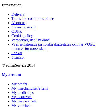
Information
Delivery
Terms and conditions of use
About us
Secure payment
GDPR
Cookie policy
Verpackregister Tyskland
Vi är registrerade på norska skatteetaten och har VOEC
nummer för norsk skatt
Länkar
Sitemap
© adminService 2014
My account
My orders
My merchandise returns
My credit slips
My addresses
My personal info
My vouchers