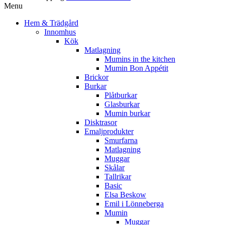
Menu
Hem & Trädgård
Innomhus
Kök
Matlagning
Mumins in the kitchen
Mumin Bon Appétit
Brickor
Burkar
Plåtburkar
Glasburkar
Mumin burkar
Disktrasor
Emaljprodukter
Smurfarna
Matlagning
Muggar
Skålar
Tallrikar
Basic
Elsa Beskow
Emil i Lönneberga
Mumin
Muggar