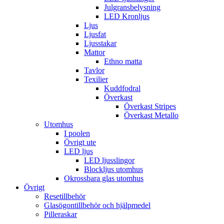
Julgransbelysning
LED Kronljus
Ljus
Ljusfat
Ljusstakar
Mattor
Ethno matta
Tavlor
Texilier
Kuddfodral
Överkast
Överkast Stripes
Överkast Metallo
Utomhus
I poolen
Övrigt ute
LED ljus
LED ljusslingor
Blockljus utomhus
Okrossbara glas utomhus
Övrigt
Resetillbehör
Glasögontillbehör och hjälpmedel
Pilleraskar