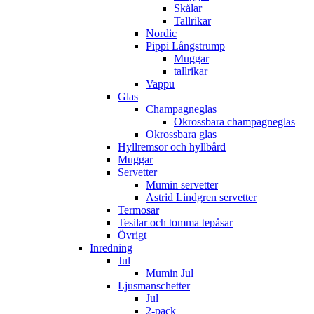
Skålar
Tallrikar
Nordic
Pippi Långstrump
Muggar
tallrikar
Vappu
Glas
Champagneglas
Okrossbara champagneglas
Okrossbara glas
Hyllremsor och hyllbård
Muggar
Servetter
Mumin servetter
Astrid Lindgren servetter
Termosar
Tesilar och tomma tepåsar
Övrigt
Inredning
Jul
Mumin Jul
Ljusmanschetter
Jul
2-pack