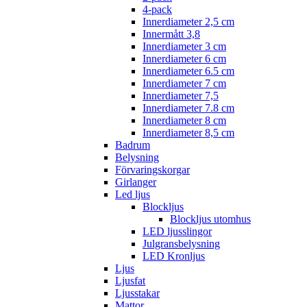
4-pack
Innerdiameter 2,5 cm
Innermått 3,8
Innerdiameter 3 cm
Innerdiameter 6 cm
Innerdiameter 6.5 cm
Innerdiameter 7 cm
Innerdiameter 7,5
Innerdiameter 7.8 cm
Innerdiameter 8 cm
Innerdiameter 8,5 cm
Badrum
Belysning
Förvaringskorgar
Girlanger
Led ljus
Blockljus
Blockljus utomhus
LED ljusslingor
Julgransbelysning
LED Kronljus
Ljus
Ljusfat
Ljusstakar
Mattor