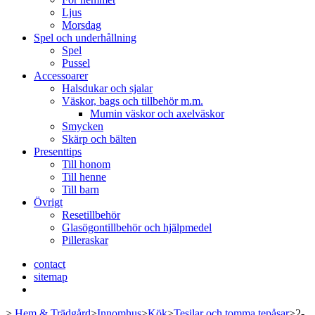
Ljus
Morsdag
Spel och underhållning
Spel
Pussel
Accessoarer
Halsdukar och sjalar
Väskor, bags och tillbehör m.m.
Mumin väskor och axelväskor
Smycken
Skärp och bälten
Presenttips
Till honom
Till henne
Till barn
Övrigt
Resetillbehör
Glasögontillbehör och hjälpmedel
Pilleraskar
contact
sitemap
>
Hem & Trädgård
>
Innomhus
>
Kök
>
Tesilar och tomma tepåsar
>
2-