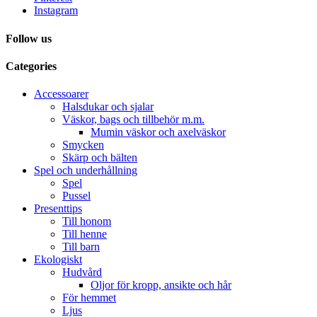
Instagram
Follow us
Categories
Accessoarer
Halsdukar och sjalar
Väskor, bags och tillbehör m.m.
Mumin väskor och axelväskor
Smycken
Skärp och bälten
Spel och underhållning
Spel
Pussel
Presenttips
Till honom
Till henne
Till barn
Ekologiskt
Hudvård
Oljor för kropp, ansikte och hår
För hemmet
Ljus