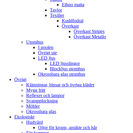
Ethno matta
Tavlor
Texilier
Kuddfodral
Överkast
Överkast Stripes
Överkast Metallo
Utomhus
I poolen
Övrigt ute
LED ljus
LED ljusslingor
Blockljus utomhus
Okrossbara glas utomhus
Övrigt
Klänningar, blusar och övriga kläder
Mygg fritt
Reflexer och lampor
Svampplockning
Möbler
Okrossbara glas
Ekologiskt
Hudvård
Oljor för kropp, ansikte och hår
För hemmet