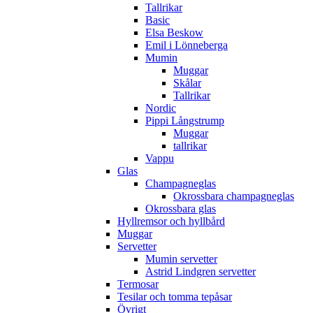
Tallrikar
Basic
Elsa Beskow
Emil i Lönneberga
Mumin
Muggar
Skålar
Tallrikar
Nordic
Pippi Långstrump
Muggar
tallrikar
Vappu
Glas
Champagneglas
Okrossbara champagneglas
Okrossbara glas
Hyllremsor och hyllbård
Muggar
Servetter
Mumin servetter
Astrid Lindgren servetter
Termosar
Tesilar och tomma tepåsar
Övrigt