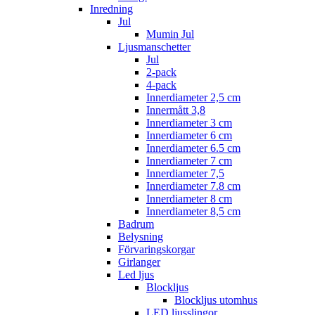
Inredning
Jul
Mumin Jul
Ljusmanschetter
Jul
2-pack
4-pack
Innerdiameter 2,5 cm
Innermått 3,8
Innerdiameter 3 cm
Innerdiameter 6 cm
Innerdiameter 6.5 cm
Innerdiameter 7 cm
Innerdiameter 7,5
Innerdiameter 7.8 cm
Innerdiameter 8 cm
Innerdiameter 8,5 cm
Badrum
Belysning
Förvaringskorgar
Girlanger
Led ljus
Blockljus
Blockljus utomhus
LED ljusslingor