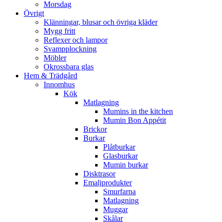
Morsdag
Övrigt
Klänningar, blusar och övriga kläder
Mygg fritt
Reflexer och lampor
Svampplockning
Möbler
Okrossbara glas
Hem & Trädgård
Innomhus
Kök
Matlagning
Mumins in the kitchen
Mumin Bon Appétit
Brickor
Burkar
Plåtburkar
Glasburkar
Mumin burkar
Disktrasor
Emaljprodukter
Smurfarna
Matlagning
Muggar
Skålar