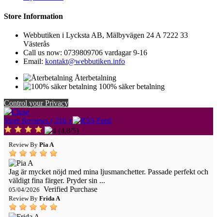
Store Information
Webbutiken i Lycksta AB, Mälbyvägen 24 A 7222 33
Västerås
Call us now:
0739809706 vardagar 9-16
Email:
kontakt@webbutiken.info
Återbetalning
100% säker betalning
Control your Privacy
Store Reviews ( 216 )
(
4,8
/
5
)
Review By
Pia A
Jag är mycket nöjd med mina ljusmanchetter. Passade perfekt och
väldigt fina färger. Pryder sin ...
Verified Purchase
05/04/2026
Review By
Frida A