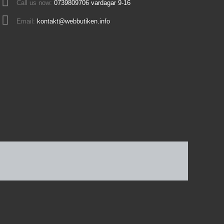
Call us now:
0739809706 vardagar 9-16
Email:
kontakt@webbutiken.info