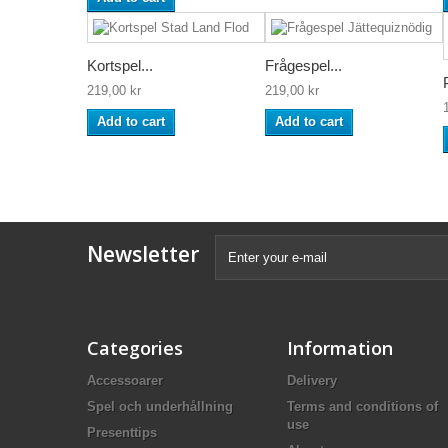
Kortspel...
Frågespel...
219,00 kr
219,00 kr
Add to cart
Add to cart
Newsletter
Categories
Information
Accessoarer
Delivery
Spel och underhållning
Terms and conditions of
use
Presenttips