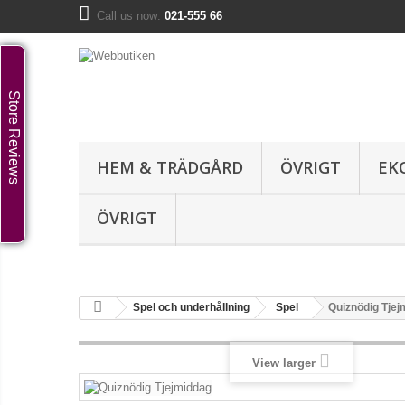
Call us now:
021-555 66
Store Reviews
HEM & TRÄDGÅRD
ÖVRIGT
EK
ÖVRIGT
Spel och underhållning
Spel
Quiznödig Tjej
View larger