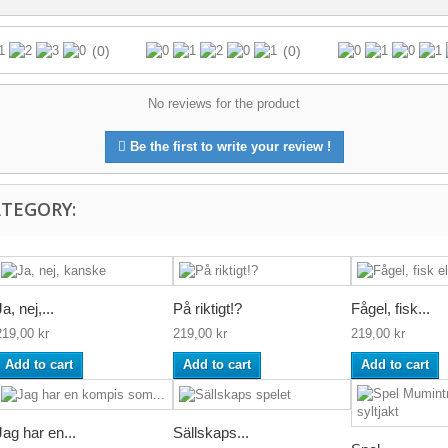
(0)
(0)
No reviews for the product
Be the first to write your review !
ATEGORY:
Ja, nej,...
På riktigt!?
Fågel, fisk...
219,00 kr
219,00 kr
219,00 kr
Add to cart
Add to cart
Add to cart
Jag har en...
Sällskaps...