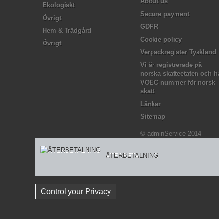
About us
Ekologiskt
Secure payment
Övrigt
GDPR
Hem & Trädgård
Cookie policy
Övrigt
Verpackregister Tyskland
Vi är registrerade på
norska skatteetaten och h
VOEC nummer för norsk
skatt
Länkar
Sitemap
© adminService 2014
ÅTERBETALNING
Control your Privacy