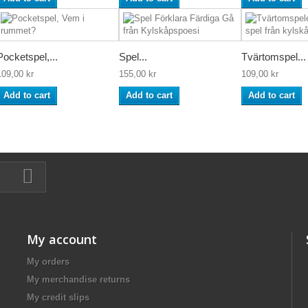
Pocketspel,...
Spel...
Tvärtomspel...
109,00 kr
155,00 kr
109,00 kr
Add to cart
Add to cart
Add to cart
My account
My orders
My merchandise returns
My credit slips