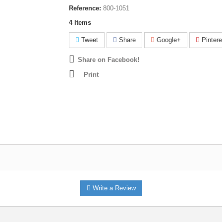
Reference:
800-1051
4
Items
Tweet
Share
Google+
Pintere
Share on Facebook!
Print
Write a Review