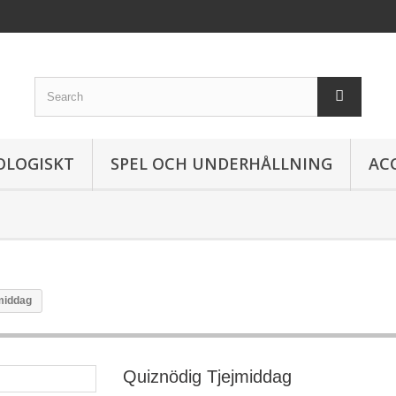
OLOGISKT
SPEL OCH UNDERHÅLLNING
AC
middag
Quiznödig Tjejmiddag