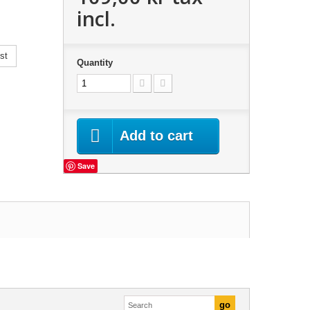
incl.
st
Quantity
Add to cart
Save