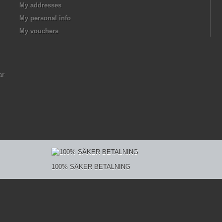
My addresses
My personal info
My vouchers
ar
100% SÄKER BETALNING