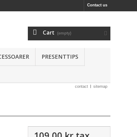
Contact us
Cart
(empty)
CESSOARER
PRESENTTIPS
contact
sitemap
109,00 kr
tax