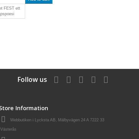
Follow us
Store Information
Webbutiken i Lycksta AB, Mälbyvägen 24 A 7222 33
Västerås