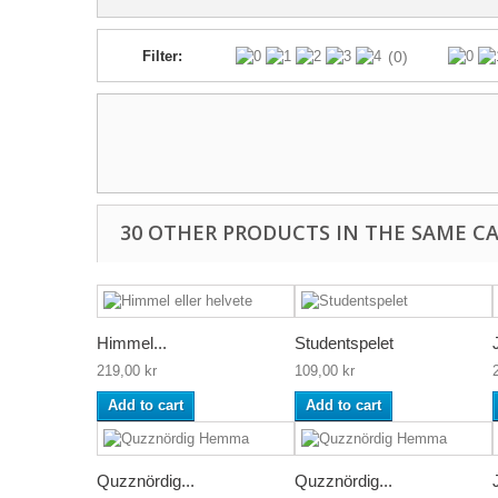
Filter:
(0)
30 OTHER PRODUCTS IN THE SAME C
Himmel...
Studentspelet
219,00 kr
109,00 kr
Add to cart
Add to cart
Quzznördig...
Quzznördig...