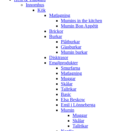
Innomhus
Kök
Matlagning
Mumins in the kitchen
Mumin Bon Appétit
Brickor
Burkar
Plåtburkar
Glasburkar
Mumin burkar
Disktrasor
Emaljprodukter
Smurfarna
Matlagning
Muggar
Skålar
Tallrikar
Basic
Elsa Beskow
Emil i Lönneberga
Mumin
Muggar
Skålar
Tallrikar