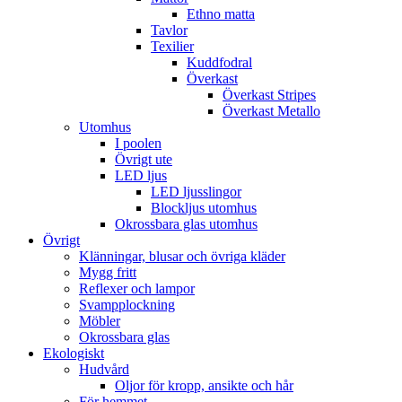
Ethno matta
Tavlor
Texilier
Kuddfodral
Överkast
Överkast Stripes
Överkast Metallo
Utomhus
I poolen
Övrigt ute
LED ljus
LED ljusslingor
Blockljus utomhus
Okrossbara glas utomhus
Övrigt
Klänningar, blusar och övriga kläder
Mygg fritt
Reflexer och lampor
Svampplockning
Möbler
Okrossbara glas
Ekologiskt
Hudvård
Oljor för kropp, ansikte och hår
För hemmet