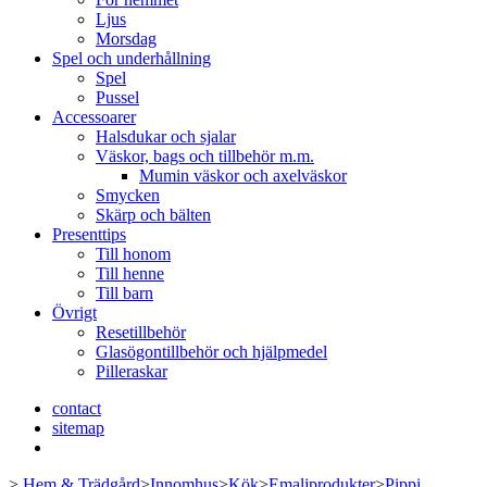
Ljus
Morsdag
Spel och underhållning
Spel
Pussel
Accessoarer
Halsdukar och sjalar
Väskor, bags och tillbehör m.m.
Mumin väskor och axelväskor
Smycken
Skärp och bälten
Presenttips
Till honom
Till henne
Till barn
Övrigt
Resetillbehör
Glasögontillbehör och hjälpmedel
Pilleraskar
contact
sitemap
>
Hem & Trädgård
>
Innomhus
>
Kök
>
Emaljprodukter
>
Pippi