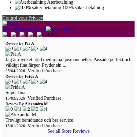
Återbetalning
100% säker betalning
Control your Privacy
Store Reviews ( 216 )
(
4,8
/
5
)
Review By
Pia A
Jag är mycket nöjd med mina ljusmanchetter. Passade perfekt och
väldigt fina färger. Pryder sin ...
Verified Purchase
05/04/2026
Review By
Frida A
Super fina
Verified Purchase
15/03/2026
Review By
Alexandra M
Trevligt bemötande och bra service!
Verified Purchase
15/01/2026
See all Store Reviews