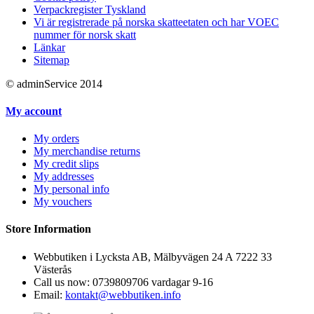
Verpackregister Tyskland
Vi är registrerade på norska skatteetaten och har VOEC
nummer för norsk skatt
Länkar
Sitemap
© adminService 2014
My account
My orders
My merchandise returns
My credit slips
My addresses
My personal info
My vouchers
Store Information
Webbutiken i Lycksta AB, Mälbyvägen 24 A 7222 33
Västerås
Call us now:
0739809706 vardagar 9-16
Email:
kontakt@webbutiken.info