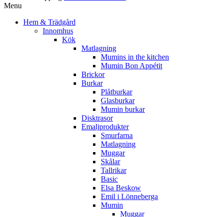
Menu
Hem & Trädgård
Innomhus
Kök
Matlagning
Mumins in the kitchen
Mumin Bon Appétit
Brickor
Burkar
Plåtburkar
Glasburkar
Mumin burkar
Disktrasor
Emaljprodukter
Smurfarna
Matlagning
Muggar
Skålar
Tallrikar
Basic
Elsa Beskow
Emil i Lönneberga
Mumin
Muggar