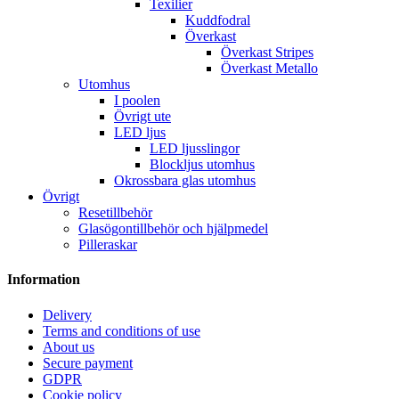
Texilier
Kuddfodral
Överkast
Överkast Stripes
Överkast Metallo
Utomhus
I poolen
Övrigt ute
LED ljus
LED ljusslingor
Blockljus utomhus
Okrossbara glas utomhus
Övrigt
Resetillbehör
Glasögontillbehör och hjälpmedel
Pilleraskar
Information
Delivery
Terms and conditions of use
About us
Secure payment
GDPR
Cookie policy