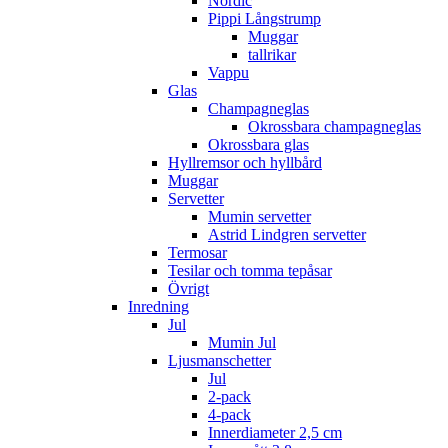
Nordic
Pippi Långstrump
Muggar
tallrikar
Vappu
Glas
Champagneglas
Okrossbara champagneglas
Okrossbara glas
Hyllremsor och hyllbård
Muggar
Servetter
Mumin servetter
Astrid Lindgren servetter
Termosar
Tesilar och tomma tepåsar
Övrigt
Inredning
Jul
Mumin Jul
Ljusmanschetter
Jul
2-pack
4-pack
Innerdiameter 2,5 cm