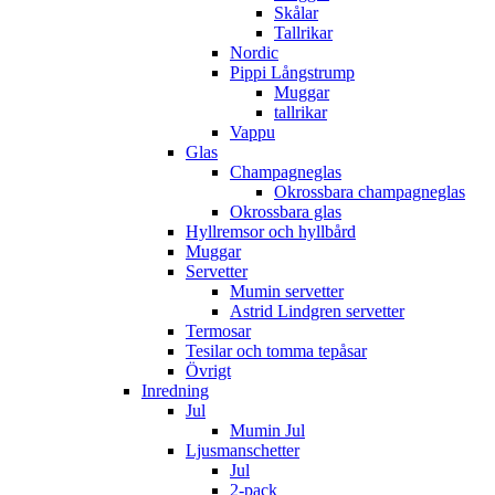
Skålar
Tallrikar
Nordic
Pippi Långstrump
Muggar
tallrikar
Vappu
Glas
Champagneglas
Okrossbara champagneglas
Okrossbara glas
Hyllremsor och hyllbård
Muggar
Servetter
Mumin servetter
Astrid Lindgren servetter
Termosar
Tesilar och tomma tepåsar
Övrigt
Inredning
Jul
Mumin Jul
Ljusmanschetter
Jul
2-pack