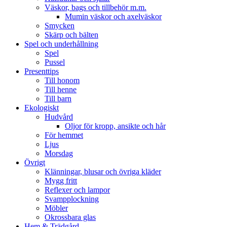
Väskor, bags och tillbehör m.m.
Mumin väskor och axelväskor
Smycken
Skärp och bälten
Spel och underhållning
Spel
Pussel
Presenttips
Till honom
Till henne
Till barn
Ekologiskt
Hudvård
Oljor för kropp, ansikte och hår
För hemmet
Ljus
Morsdag
Övrigt
Klänningar, blusar och övriga kläder
Mygg fritt
Reflexer och lampor
Svampplockning
Möbler
Okrossbara glas
Hem & Trädgård