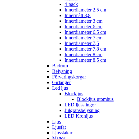
4-pack
Innerdiameter 2,5 cm
Innermått 3,8
Innerdiameter 3 cm
Innerdiameter 6 cm
Innerdiameter 6.5 cm
Innerdiameter 7 cm
Innerdiameter 7,5
Innerdiameter 7.8 cm
Innerdiameter 8 cm
Innerdiameter 8,5 cm
Badrum
Belysning
Förvaringskorgar
Girlanger
Led ljus
Blockljus
Blockljus utomhus
LED ljusslingor
Julgransbelysning
LED Kronljus
Ljus
Ljusfat
Ljusstakar
Mattor