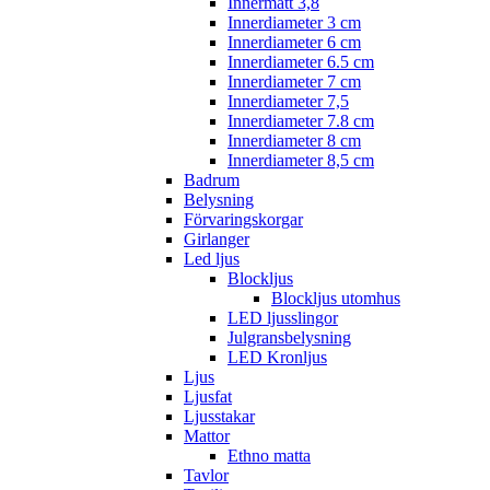
Innermått 3,8
Innerdiameter 3 cm
Innerdiameter 6 cm
Innerdiameter 6.5 cm
Innerdiameter 7 cm
Innerdiameter 7,5
Innerdiameter 7.8 cm
Innerdiameter 8 cm
Innerdiameter 8,5 cm
Badrum
Belysning
Förvaringskorgar
Girlanger
Led ljus
Blockljus
Blockljus utomhus
LED ljusslingor
Julgransbelysning
LED Kronljus
Ljus
Ljusfat
Ljusstakar
Mattor
Ethno matta
Tavlor