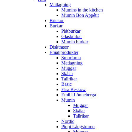
Matlagning
Mumins in the kitchen
Mumin Bon Appétit
Brickor
Burkar
Plåtburkar
Glasburkar
Mumin burkar
Disktrasor
Emaljprodukter
Smurfarna
Matlagning
Muggar
Skålar
Tallrikar
Basic
Elsa Beskow
Emil i Lönneberga
Mumin
Muggar
Skålar
Tallrikar
Nordic
Pippi Långstrump
Muggar