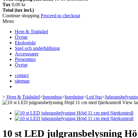
Tax
0,00 kr
Total (tax incl.)
Continue shopping
Proceed to checkout
Menu
Hem & Trädgård
Övrigt
Ekologiskt
Spel och underhållning
Accessoarer
Presenttips
Övrigt
contact
sitemap
>
Hem & Trädgård
>
Innomhus
>
Inredning
>
Led ljus
>
Julgransbelysnin
View la
10 st LED julgransbelysning Hö