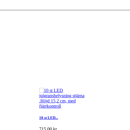
10 st LED...
715,00 kr