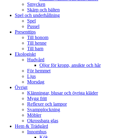
Smycken
Skärp och bälten
Spel och underhållning
Spel
Pussel
Presenttips
Till honom
Till henne
Till barn
Ekologiskt
Hudvård
Oljor för kropp, ansikte och hår
För hemmet
Ljus
Morsdag
Övrigt
Klänningar, blusar och övriga kläder
Mygg fritt
Reflexer och lampor
Svampplockning
Möbler
Okrossbara glas
Hem & Trädgård
Innomhus
Kök