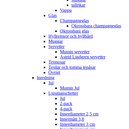
tallrikar
Vappu
Glas
Champagneglas
Okrossbara champagneglas
Okrossbara glas
Hyllremsor och hyllbård
Muggar
Servetter
Mumin servetter
Astrid Lindgren servetter
Termosar
Tesilar och tomma tepåsar
Övrigt
Inredning
Jul
Mumin Jul
Ljusmanschetter
Jul
2-pack
4-pack
Innerdiameter 2,5 cm
Innermått 3,8
Innerdiameter 3 cm