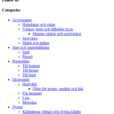
Follow us
Categories
Accessoarer
Halsdukar och sjalar
Väskor, bags och tillbehör m.m.
Mumin väskor och axelväskor
Smycken
Skärp och bälten
Spel och underhållning
Spel
Pussel
Presenttips
Till honom
Till henne
Till barn
Ekologiskt
Hudvård
Oljor för kropp, ansikte och hår
För hemmet
Ljus
Morsdag
Övrigt
Klänningar, blusar och övriga kläder