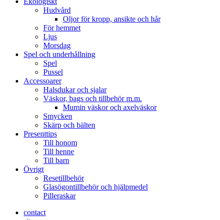
Ekologiskt
Hudvård
Oljor för kropp, ansikte och hår
För hemmet
Ljus
Morsdag
Spel och underhållning
Spel
Pussel
Accessoarer
Halsdukar och sjalar
Väskor, bags och tillbehör m.m.
Mumin väskor och axelväskor
Smycken
Skärp och bälten
Presenttips
Till honom
Till henne
Till barn
Övrigt
Resetillbehör
Glasögontillbehör och hjälpmedel
Pilleraskar
contact