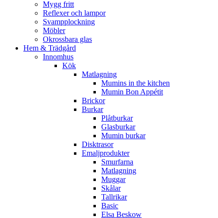
Mygg fritt
Reflexer och lampor
Svampplockning
Möbler
Okrossbara glas
Hem & Trädgård
Innomhus
Kök
Matlagning
Mumins in the kitchen
Mumin Bon Appétit
Brickor
Burkar
Plåtburkar
Glasburkar
Mumin burkar
Disktrasor
Emaljprodukter
Smurfarna
Matlagning
Muggar
Skålar
Tallrikar
Basic
Elsa Beskow