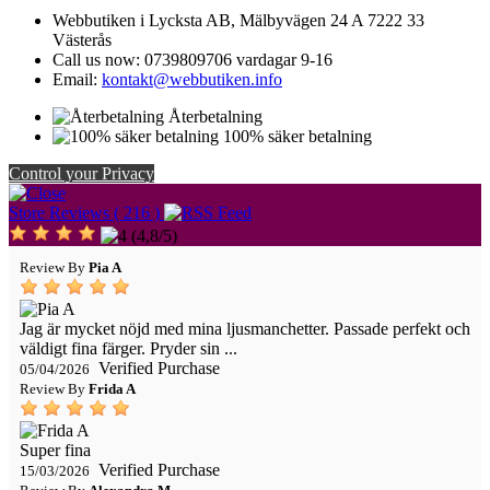
Webbutiken i Lycksta AB, Mälbyvägen 24 A 7222 33
Västerås
Call us now:
0739809706 vardagar 9-16
Email:
kontakt@webbutiken.info
Återbetalning
100% säker betalning
Control your Privacy
Store Reviews ( 216 )
(
4,8
/
5
)
Review By
Pia A
Jag är mycket nöjd med mina ljusmanchetter. Passade perfekt och
väldigt fina färger. Pryder sin ...
Verified Purchase
05/04/2026
Review By
Frida A
Super fina
Verified Purchase
15/03/2026