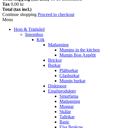
Tax
0,00 kr
Total (tax incl.)
Continue shopping
Proceed to checkout
Menu
Hem & Trädgård
Innomhus
Kök
Matlagning
Mumins in the kitchen
Mumin Bon Appétit
Brickor
Burkar
Plåtburkar
Glasburkar
Mumin burkar
Disktrasor
Emaljprodukter
Smurfarna
Matlagning
Muggar
Skålar
Tallrikar
Basic
Elsa Beskow