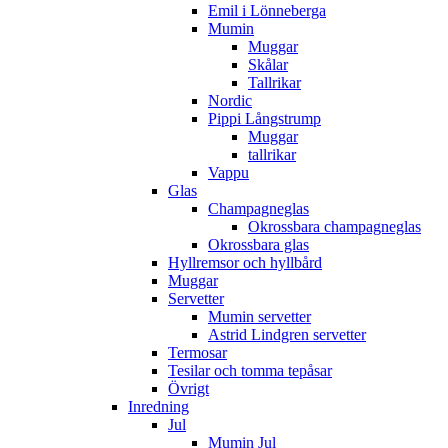
Emil i Lönneberga
Mumin
Muggar
Skålar
Tallrikar
Nordic
Pippi Långstrump
Muggar
tallrikar
Vappu
Glas
Champagneglas
Okrossbara champagneglas
Okrossbara glas
Hyllremsor och hyllbård
Muggar
Servetter
Mumin servetter
Astrid Lindgren servetter
Termosar
Tesilar och tomma tepåsar
Övrigt
Inredning
Jul
Mumin Jul