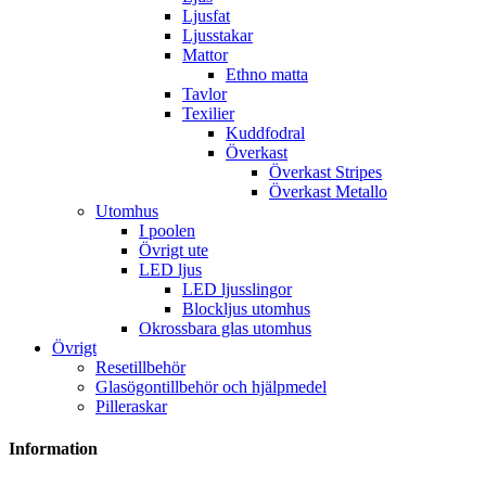
Ljusfat
Ljusstakar
Mattor
Ethno matta
Tavlor
Texilier
Kuddfodral
Överkast
Överkast Stripes
Överkast Metallo
Utomhus
I poolen
Övrigt ute
LED ljus
LED ljusslingor
Blockljus utomhus
Okrossbara glas utomhus
Övrigt
Resetillbehör
Glasögontillbehör och hjälpmedel
Pilleraskar
Information