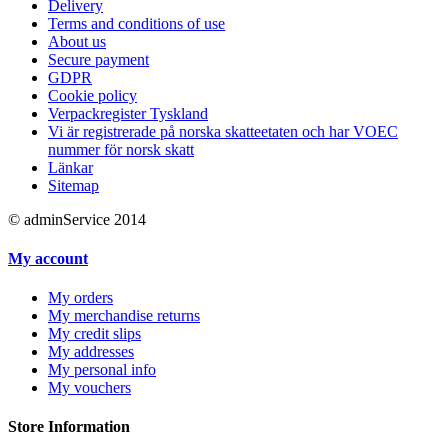
Delivery
Terms and conditions of use
About us
Secure payment
GDPR
Cookie policy
Verpackregister Tyskland
Vi är registrerade på norska skatteetaten och har VOEC
nummer för norsk skatt
Länkar
Sitemap
© adminService 2014
My account
My orders
My merchandise returns
My credit slips
My addresses
My personal info
My vouchers
Store Information