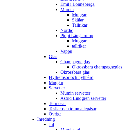
Emil i Lönneberga
Mumin
Muggar
Skålar
Tallrikar
Nordic
Pippi Långstrump
Muggar
tallrikar
Vappu
Glas
Champagneglas
Okrossbara champagneglas
Okrossbara glas
Hyllremsor och hyllbård
Muggar
Servetter
Mumin servetter
Astrid Lindgren servetter
Termosar
Tesilar och tomma tepåsar
Övrigt
Inredning
Jul
Mumin Jul