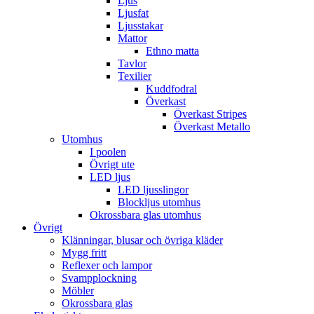
Ljus
Ljusfat
Ljusstakar
Mattor
Ethno matta
Tavlor
Texilier
Kuddfodral
Överkast
Överkast Stripes
Överkast Metallo
Utomhus
I poolen
Övrigt ute
LED ljus
LED ljusslingor
Blockljus utomhus
Okrossbara glas utomhus
Övrigt
Klänningar, blusar och övriga kläder
Mygg fritt
Reflexer och lampor
Svampplockning
Möbler
Okrossbara glas