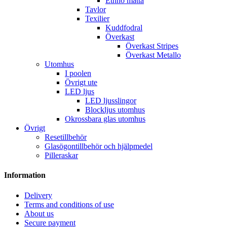
Ethno matta
Tavlor
Texilier
Kuddfodral
Överkast
Överkast Stripes
Överkast Metallo
Utomhus
I poolen
Övrigt ute
LED ljus
LED ljusslingor
Blockljus utomhus
Okrossbara glas utomhus
Övrigt
Resetillbehör
Glasögontillbehör och hjälpmedel
Pilleraskar
Information
Delivery
Terms and conditions of use
About us
Secure payment