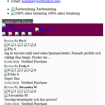
Email:
kontakt@webbutiken.info
Återbetalning
100% säker betalning
Control your Privacy
Store Reviews ( 216 )
(
4,8
/
5
)
Review By
Pia A
Jag är mycket nöjd med mina ljusmanchetter. Passade perfekt och
väldigt fina färger. Pryder sin ...
Verified Purchase
05/04/2026
Review By
Frida A
Super fina
Verified Purchase
15/03/2026
Review By
Alexandra M
Trevligt bemötande och bra service!
Verified Purchase
15/01/2026