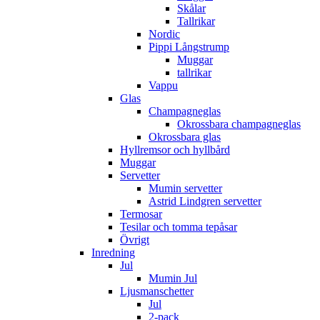
Skålar
Tallrikar
Nordic
Pippi Långstrump
Muggar
tallrikar
Vappu
Glas
Champagneglas
Okrossbara champagneglas
Okrossbara glas
Hyllremsor och hyllbård
Muggar
Servetter
Mumin servetter
Astrid Lindgren servetter
Termosar
Tesilar och tomma tepåsar
Övrigt
Inredning
Jul
Mumin Jul
Ljusmanschetter
Jul
2-pack