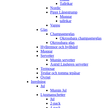
Tallrikar
Nordic
Pippi Långstrump
Muggar
tallrikar
Vappu
Glas
Champagneglas
Okrossbara champagneglas
Okrossbara glas
Hyllremsor och hyllbård
Muggar
Servetter
Mumin servetter
Astrid Lindgren servetter
Termosar
Tesilar och tomma tepåsar
Övrigt
Inredning
Jul
Mumin Jul
Ljusmanschetter
Jul
2-pack
4-pack