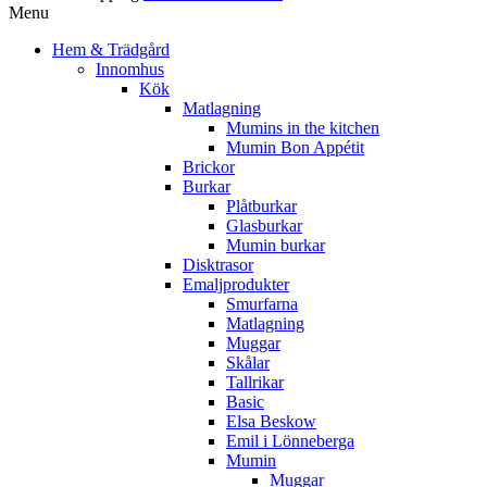
Menu
Hem & Trädgård
Innomhus
Kök
Matlagning
Mumins in the kitchen
Mumin Bon Appétit
Brickor
Burkar
Plåtburkar
Glasburkar
Mumin burkar
Disktrasor
Emaljprodukter
Smurfarna
Matlagning
Muggar
Skålar
Tallrikar
Basic
Elsa Beskow
Emil i Lönneberga
Mumin
Muggar