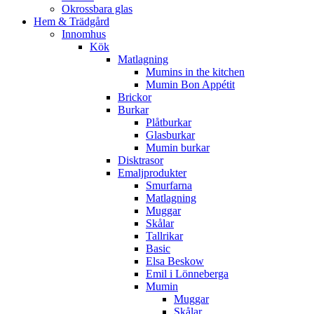
Okrossbara glas
Hem & Trädgård
Innomhus
Kök
Matlagning
Mumins in the kitchen
Mumin Bon Appétit
Brickor
Burkar
Plåtburkar
Glasburkar
Mumin burkar
Disktrasor
Emaljprodukter
Smurfarna
Matlagning
Muggar
Skålar
Tallrikar
Basic
Elsa Beskow
Emil i Lönneberga
Mumin
Muggar
Skålar