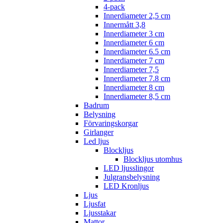
4-pack
Innerdiameter 2,5 cm
Innermått 3,8
Innerdiameter 3 cm
Innerdiameter 6 cm
Innerdiameter 6.5 cm
Innerdiameter 7 cm
Innerdiameter 7,5
Innerdiameter 7.8 cm
Innerdiameter 8 cm
Innerdiameter 8,5 cm
Badrum
Belysning
Förvaringskorgar
Girlanger
Led ljus
Blockljus
Blockljus utomhus
LED ljusslingor
Julgransbelysning
LED Kronljus
Ljus
Ljusfat
Ljusstakar
Mattor