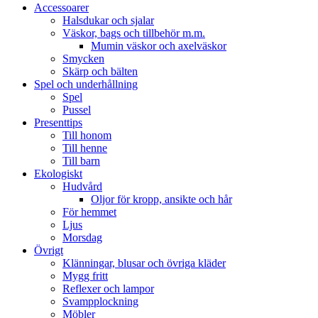
Accessoarer
Halsdukar och sjalar
Väskor, bags och tillbehör m.m.
Mumin väskor och axelväskor
Smycken
Skärp och bälten
Spel och underhållning
Spel
Pussel
Presenttips
Till honom
Till henne
Till barn
Ekologiskt
Hudvård
Oljor för kropp, ansikte och hår
För hemmet
Ljus
Morsdag
Övrigt
Klänningar, blusar och övriga kläder
Mygg fritt
Reflexer och lampor
Svampplockning
Möbler