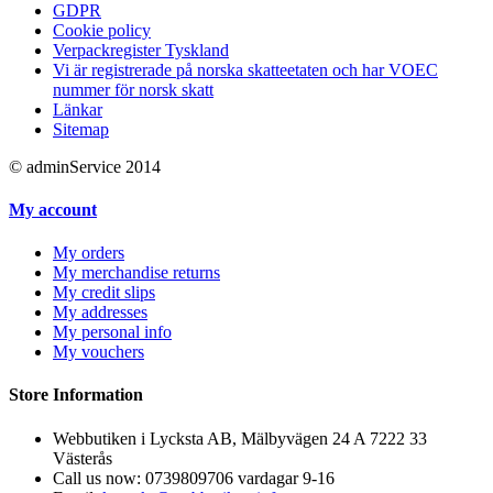
GDPR
Cookie policy
Verpackregister Tyskland
Vi är registrerade på norska skatteetaten och har VOEC
nummer för norsk skatt
Länkar
Sitemap
© adminService 2014
My account
My orders
My merchandise returns
My credit slips
My addresses
My personal info
My vouchers
Store Information
Webbutiken i Lycksta AB, Mälbyvägen 24 A 7222 33
Västerås
Call us now:
0739809706 vardagar 9-16