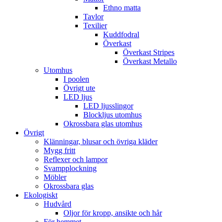
Ethno matta
Tavlor
Texilier
Kuddfodral
Överkast
Överkast Stripes
Överkast Metallo
Utomhus
I poolen
Övrigt ute
LED ljus
LED ljusslingor
Blockljus utomhus
Okrossbara glas utomhus
Övrigt
Klänningar, blusar och övriga kläder
Mygg fritt
Reflexer och lampor
Svampplockning
Möbler
Okrossbara glas
Ekologiskt
Hudvård
Oljor för kropp, ansikte och hår
För hemmet