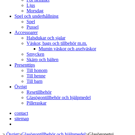
Ljus
Morsdag
Spel och underhållning
Spel
Pussel
Accessoarer
Halsdukar och sjalar
Väskor, bags och tillbehör m.m.
Mumin väskor och axelväskor
Smycken
Skärp och bälten
Presenttips
Till honom
Till henne
Till barn
Övrigt
Resetillbehör
Glasögontillbehör och hjälpmedel
Pilleraskar
contact
sitemap
>
Övrigt
>
Glasögontillbehör och hjälpmedel
>
Glasögonetui