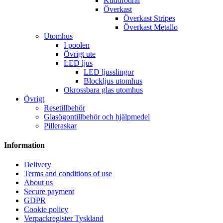
Kuddfodral
Överkast
Överkast Stripes
Överkast Metallo
Utomhus
I poolen
Övrigt ute
LED ljus
LED ljusslingor
Blockljus utomhus
Okrossbara glas utomhus
Övrigt
Resetillbehör
Glasögontillbehör och hjälpmedel
Pilleraskar
Information
Delivery
Terms and conditions of use
About us
Secure payment
GDPR
Cookie policy
Verpackregister Tyskland