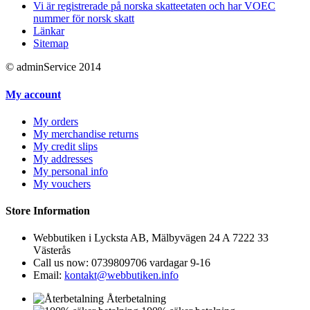
Vi är registrerade på norska skatteetaten och har VOEC
nummer för norsk skatt
Länkar
Sitemap
© adminService 2014
My account
My orders
My merchandise returns
My credit slips
My addresses
My personal info
My vouchers
Store Information
Webbutiken i Lycksta AB, Mälbyvägen 24 A 7222 33
Västerås
Call us now:
0739809706 vardagar 9-16
Email:
kontakt@webbutiken.info
Återbetalning