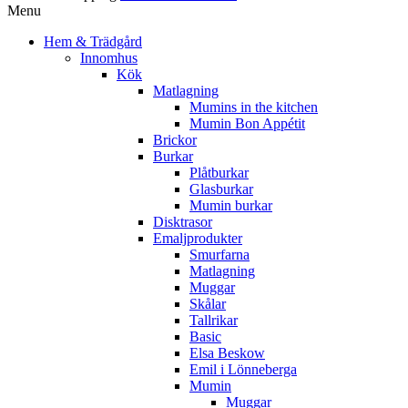
Menu
Hem & Trädgård
Innomhus
Kök
Matlagning
Mumins in the kitchen
Mumin Bon Appétit
Brickor
Burkar
Plåtburkar
Glasburkar
Mumin burkar
Disktrasor
Emaljprodukter
Smurfarna
Matlagning
Muggar
Skålar
Tallrikar
Basic
Elsa Beskow
Emil i Lönneberga
Mumin
Muggar