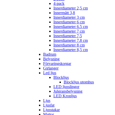
4-pack
Innerdiameter 2,5 cm
Innermått 3,8
Innerdiameter 3 cm
Innerdiameter 6 cm
Innerdiameter 6.5 cm
Innerdiameter 7 cm
Innerdiameter 7,5
Innerdiameter 7.8 cm
Innerdiameter 8 cm
Innerdiameter 8,5 cm
Badrum
Belysning
Förvaringskorgar
Girlanger
Led ljus
Blockljus
Blockljus utomhus
LED ljusslingor
Julgransbelysning
LED Kronljus
Ljus
Ljusfat
Ljusstakar
Mattor