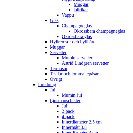
Muggar
tallrikar
Vappu
Glas
Champagneglas
Okrossbara champagneglas
Okrossbara glas
Hyllremsor och hyllbård
Muggar
Servetter
Mumin servetter
Astrid Lindgren servetter
Termosar
Tesilar och tomma tepåsar
Övrigt
Inredning
Jul
Mumin Jul
Ljusmanschetter
Jul
2-pack
4-pack
Innerdiameter 2,5 cm
Innermått 3,8
Innerdiameter 3 cm