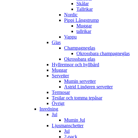
Skålar
Tallrikar
Nordic
Pippi Långstrump
Muggar
tallrikar
Vappu
Glas
Champagneglas
Okrossbara champagneglas
Okrossbara glas
Hyllremsor och hyllbård
Muggar
Servetter
Mumin servetter
Astrid Lindgren servetter
Termosar
Tesilar och tomma tepåsar
Övrigt
Inredning
Jul
Mumin Jul
Ljusmanschetter
Jul
2-pack