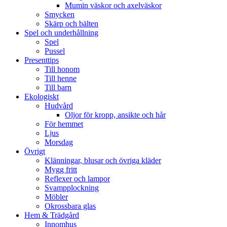
Mumin väskor och axelväskor
Smycken
Skärp och bälten
Spel och underhållning
Spel
Pussel
Presenttips
Till honom
Till henne
Till barn
Ekologiskt
Hudvård
Oljor för kropp, ansikte och hår
För hemmet
Ljus
Morsdag
Övrigt
Klänningar, blusar och övriga kläder
Mygg fritt
Reflexer och lampor
Svampplockning
Möbler
Okrossbara glas
Hem & Trädgård
Innomhus