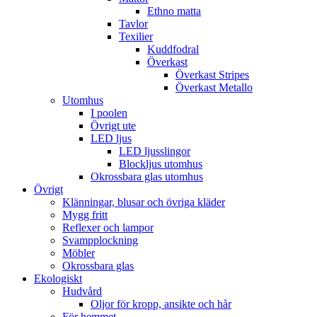
Ethno matta
Tavlor
Texilier
Kuddfodral
Överkast
Överkast Stripes
Överkast Metallo
Utomhus
I poolen
Övrigt ute
LED ljus
LED ljusslingor
Blockljus utomhus
Okrossbara glas utomhus
Övrigt
Klänningar, blusar och övriga kläder
Mygg fritt
Reflexer och lampor
Svampplockning
Möbler
Okrossbara glas
Ekologiskt
Hudvård
Oljor för kropp, ansikte och hår
För hemmet