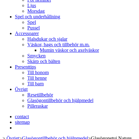
Ljus
Morsdag
Spel och underhållning
Spel
Pussel
Accessoarer
Halsdukar och sjalar
Väskor, bags och tillbehör m.m.
Mumin väskor och axelväskor
Smycken
Skärp och bälten
Presenttips
Till honom
Till henne
Till barn
Övrigt
Resetillbehör
Glasögontillbehör och hjälpmedel
Pilleraskar
contact
sitemap
>
Övrigt
>
Glasögontillbehör och hjälpmedel
>
Glasögonetui Nature