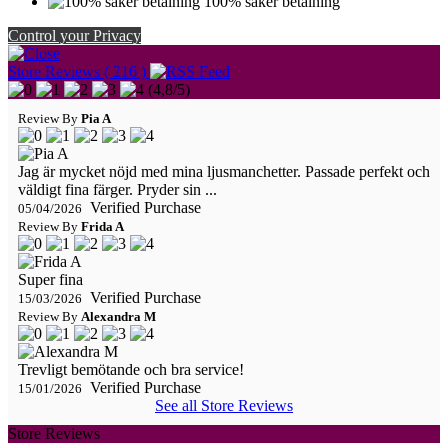
100% säker betalning
Control your Privacy
Store Reviews ( 216 )
(
4,8
/
5
)
Review By
Pia A
Jag är mycket nöjd med mina ljusmanchetter. Passade perfekt och
väldigt fina färger. Pryder sin ...
Verified Purchase
05/04/2026
Review By
Frida A
Super fina
Verified Purchase
15/03/2026
Review By
Alexandra M
Trevligt bemötande och bra service!
Verified Purchase
15/01/2026
See all Store Reviews
Store Reviews