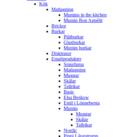
Kök
Matlagning
Mumins in the kitchen
Mumin Bon Appétit
Brickor
Burkar
Plåtburkar
Glasburkar
Mumin burkar
Disktrasor
Emaljprodukter
Smurfarna
Matlagning
Muggar
Skålar
Tallrikar
Basic
Elsa Beskow
Emil i Lönneberga
Mumin
Muggar
Skålar
Tallrikar
Nordic
Pippi Långstrump