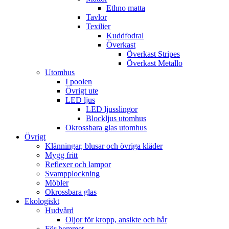
Ethno matta
Tavlor
Texilier
Kuddfodral
Överkast
Överkast Stripes
Överkast Metallo
Utomhus
I poolen
Övrigt ute
LED ljus
LED ljusslingor
Blockljus utomhus
Okrossbara glas utomhus
Övrigt
Klänningar, blusar och övriga kläder
Mygg fritt
Reflexer och lampor
Svampplockning
Möbler
Okrossbara glas
Ekologiskt
Hudvård
Oljor för kropp, ansikte och hår
För hemmet