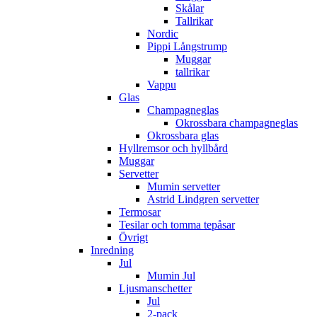
Skålar
Tallrikar
Nordic
Pippi Långstrump
Muggar
tallrikar
Vappu
Glas
Champagneglas
Okrossbara champagneglas
Okrossbara glas
Hyllremsor och hyllbård
Muggar
Servetter
Mumin servetter
Astrid Lindgren servetter
Termosar
Tesilar och tomma tepåsar
Övrigt
Inredning
Jul
Mumin Jul
Ljusmanschetter
Jul
2-pack