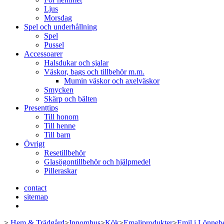
Ljus
Morsdag
Spel och underhållning
Spel
Pussel
Accessoarer
Halsdukar och sjalar
Väskor, bags och tillbehör m.m.
Mumin väskor och axelväskor
Smycken
Skärp och bälten
Presenttips
Till honom
Till henne
Till barn
Övrigt
Resetillbehör
Glasögontillbehör och hjälpmedel
Pilleraskar
contact
sitemap
>
Hem & Trädgård
>
Innomhus
>
Kök
>
Emaljprodukter
>
Emil i Lönneb