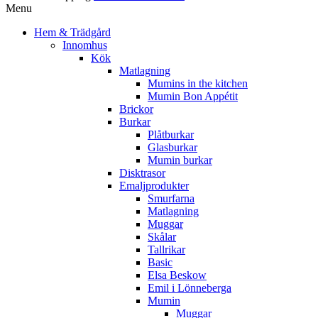
Menu
Hem & Trädgård
Innomhus
Kök
Matlagning
Mumins in the kitchen
Mumin Bon Appétit
Brickor
Burkar
Plåtburkar
Glasburkar
Mumin burkar
Disktrasor
Emaljprodukter
Smurfarna
Matlagning
Muggar
Skålar
Tallrikar
Basic
Elsa Beskow
Emil i Lönneberga
Mumin
Muggar