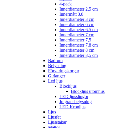
4-pack
Innerdiameter 2,5 cm
Innermått 3,8
Innerdiameter 3 cm
Innerdiameter 6 cm
Innerdiameter 6.5 cm
Innerdiameter 7 cm
Innerdiameter 7,5
Innerdiameter 7.8 cm
Innerdiameter 8 cm
Innerdiameter 8,5 cm
Badrum
Belysning
Förvaringskorgar
Girlanger
Led ljus
Blockljus
Blockljus utomhus
LED ljusslingor
Julgransbelysning
LED Kronljus
Ljus
Ljusfat
Ljusstakar
Mattor