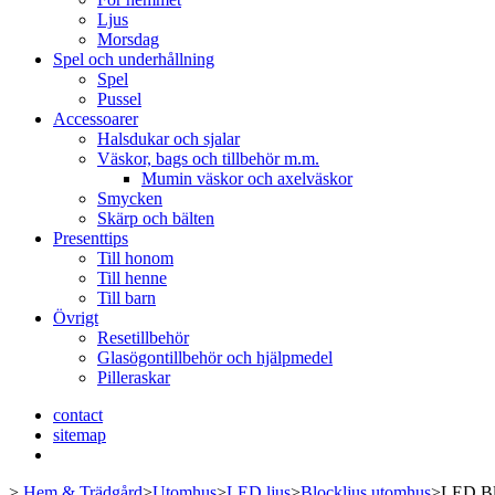
Ljus
Morsdag
Spel och underhållning
Spel
Pussel
Accessoarer
Halsdukar och sjalar
Väskor, bags och tillbehör m.m.
Mumin väskor och axelväskor
Smycken
Skärp och bälten
Presenttips
Till honom
Till henne
Till barn
Övrigt
Resetillbehör
Glasögontillbehör och hjälpmedel
Pilleraskar
contact
sitemap
>
Hem & Trädgård
>
Utomhus
>
LED ljus
>
Blockljus utomhus
>
LED Bl