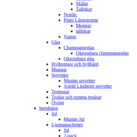
Skålar
Tallrikar
Nordic
Pippi Långstrump
Muggar
tallrikar
Vappu
Glas
Champagneglas
Okrossbara champagneglas
Okrossbara glas
Hyllremsor och hyllbård
Muggar
Servetter
Mumin servetter
Astrid Lindgren servetter
Termosar
Tesilar och tomma tepåsar
Övrigt
Inredning
Jul
Mumin Jul
Ljusmanschetter
Jul
2-pack