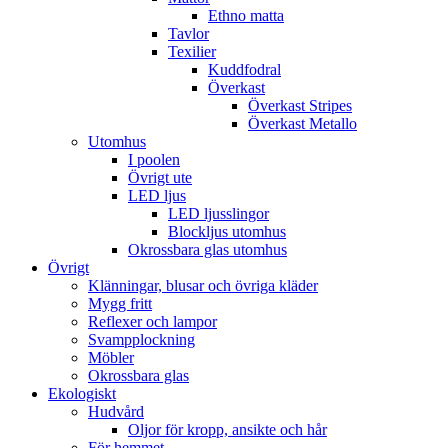
Ethno matta
Tavlor
Texilier
Kuddfodral
Överkast
Överkast Stripes
Överkast Metallo
Utomhus
I poolen
Övrigt ute
LED ljus
LED ljusslingor
Blockljus utomhus
Okrossbara glas utomhus
Övrigt
Klänningar, blusar och övriga kläder
Mygg fritt
Reflexer och lampor
Svampplockning
Möbler
Okrossbara glas
Ekologiskt
Hudvård
Oljor för kropp, ansikte och hår
För hemmet