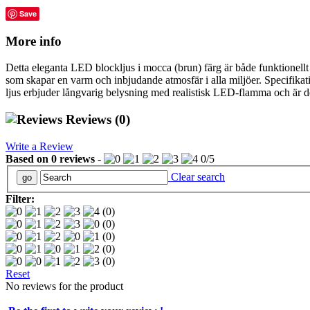
Save
More info
Detta eleganta LED blockljus i mocca (brun) färg är både funktionellt 
som skapar en varm och inbjudande atmosfär i alla miljöer. Specifika
ljus erbjuder långvarig belysning med realistisk LED-flamma och är de
Reviews
(0)
Write a Review
Based on
0
reviews
-
0
/
5
Clear search
Filter:
(0)
(0)
(0)
(0)
(0)
Reset
No reviews for the product