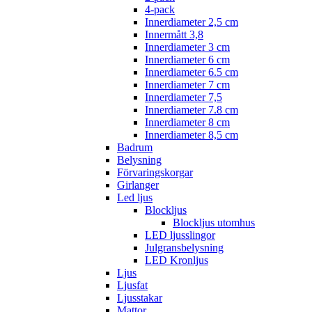
4-pack
Innerdiameter 2,5 cm
Innermått 3,8
Innerdiameter 3 cm
Innerdiameter 6 cm
Innerdiameter 6.5 cm
Innerdiameter 7 cm
Innerdiameter 7,5
Innerdiameter 7.8 cm
Innerdiameter 8 cm
Innerdiameter 8,5 cm
Badrum
Belysning
Förvaringskorgar
Girlanger
Led ljus
Blockljus
Blockljus utomhus
LED ljusslingor
Julgransbelysning
LED Kronljus
Ljus
Ljusfat
Ljusstakar
Mattor