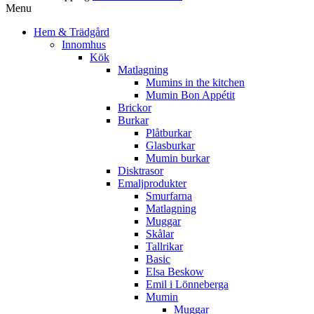
Menu
Hem & Trädgård
Innomhus
Kök
Matlagning
Mumins in the kitchen
Mumin Bon Appétit
Brickor
Burkar
Plåtburkar
Glasburkar
Mumin burkar
Disktrasor
Emaljprodukter
Smurfarna
Matlagning
Muggar
Skålar
Tallrikar
Basic
Elsa Beskow
Emil i Lönneberga
Mumin
Muggar