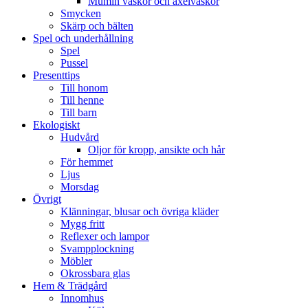
Mumin väskor och axelväskor
Smycken
Skärp och bälten
Spel och underhållning
Spel
Pussel
Presenttips
Till honom
Till henne
Till barn
Ekologiskt
Hudvård
Oljor för kropp, ansikte och hår
För hemmet
Ljus
Morsdag
Övrigt
Klänningar, blusar och övriga kläder
Mygg fritt
Reflexer och lampor
Svampplockning
Möbler
Okrossbara glas
Hem & Trädgård
Innomhus