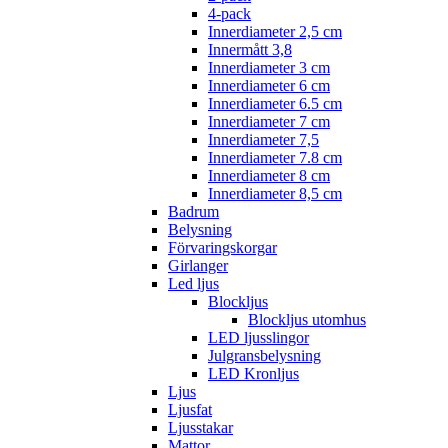
4-pack
Innerdiameter 2,5 cm
Innermått 3,8
Innerdiameter 3 cm
Innerdiameter 6 cm
Innerdiameter 6.5 cm
Innerdiameter 7 cm
Innerdiameter 7,5
Innerdiameter 7.8 cm
Innerdiameter 8 cm
Innerdiameter 8,5 cm
Badrum
Belysning
Förvaringskorgar
Girlanger
Led ljus
Blockljus
Blockljus utomhus
LED ljusslingor
Julgransbelysning
LED Kronljus
Ljus
Ljusfat
Ljusstakar
Mattor