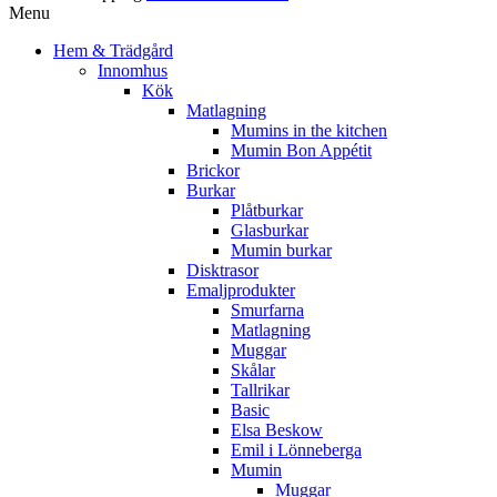
Menu
Hem & Trädgård
Innomhus
Kök
Matlagning
Mumins in the kitchen
Mumin Bon Appétit
Brickor
Burkar
Plåtburkar
Glasburkar
Mumin burkar
Disktrasor
Emaljprodukter
Smurfarna
Matlagning
Muggar
Skålar
Tallrikar
Basic
Elsa Beskow
Emil i Lönneberga
Mumin
Muggar