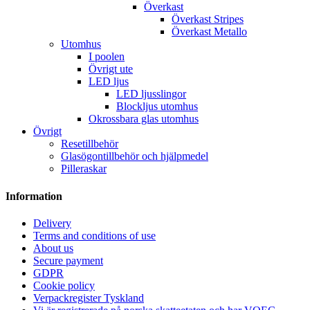
Överkast
Överkast Stripes
Överkast Metallo
Utomhus
I poolen
Övrigt ute
LED ljus
LED ljusslingor
Blockljus utomhus
Okrossbara glas utomhus
Övrigt
Resetillbehör
Glasögontillbehör och hjälpmedel
Pilleraskar
Information
Delivery
Terms and conditions of use
About us
Secure payment
GDPR
Cookie policy
Verpackregister Tyskland