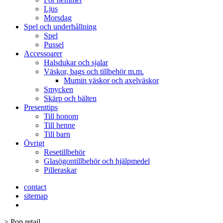
Ljus
Morsdag
Spel och underhållning
Spel
Pussel
Accessoarer
Halsdukar och sjalar
Väskor, bags och tillbehör m.m.
Mumin väskor och axelväskor
Smycken
Skärp och bälten
Presenttips
Till honom
Till henne
Till barn
Övrigt
Resetillbehör
Glasögontillbehör och hjälpmedel
Pilleraskar
contact
sitemap
>
Pop retail