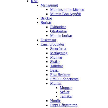
Kök
Matlagning
Mumins in the kitchen
Mumin Bon Appétit
Brickor
Burkar
Plåtburkar
Glasburkar
Mumin burkar
Disktrasor
Emaljprodukter
Smurfarna
Matlagning
Muggar
Skålar
Tallrikar
Basic
Elsa Beskow
Emil i Lönneberga
Mumin
Muggar
Skålar
Tallrikar
Nordic
Pippi Långstrump