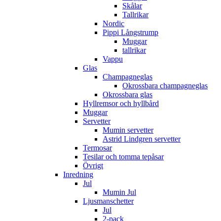
Skålar
Tallrikar
Nordic
Pippi Långstrump
Muggar
tallrikar
Vappu
Glas
Champagneglas
Okrossbara champagneglas
Okrossbara glas
Hyllremsor och hyllbård
Muggar
Servetter
Mumin servetter
Astrid Lindgren servetter
Termosar
Tesilar och tomma tepåsar
Övrigt
Inredning
Jul
Mumin Jul
Ljusmanschetter
Jul
2-pack