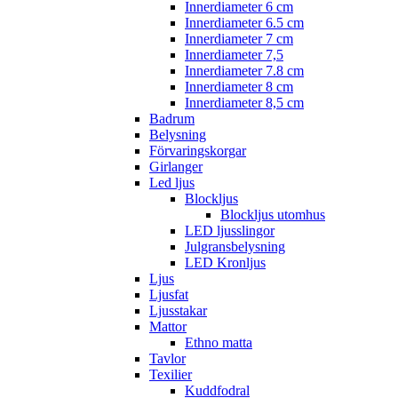
Innerdiameter 6 cm
Innerdiameter 6.5 cm
Innerdiameter 7 cm
Innerdiameter 7,5
Innerdiameter 7.8 cm
Innerdiameter 8 cm
Innerdiameter 8,5 cm
Badrum
Belysning
Förvaringskorgar
Girlanger
Led ljus
Blockljus
Blockljus utomhus
LED ljusslingor
Julgransbelysning
LED Kronljus
Ljus
Ljusfat
Ljusstakar
Mattor
Ethno matta
Tavlor
Texilier
Kuddfodral