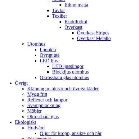
Ethno matta
Tavlor
Texilier
Kuddfodral
Överkast
Överkast Stripes
Överkast Metallo
Utomhus
I poolen
Övrigt ute
LED ljus
LED ljusslingor
Blockljus utomhus
Okrossbara glas utomhus
Övrigt
Klänningar, blusar och övriga kläder
Mygg fritt
Reflexer och lampor
Svampplockning
Möbler
Okrossbara glas
Ekologiskt
Hudvård
Oljor för kropp, ansikte och hår
För hemmet