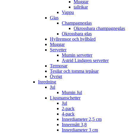
Muggar
tallrikar
Vappu
Glas
Champagneglas
Okrossbara champagneglas
Okrossbara glas
Hyllremsor och hyllbård
Muggar
Servetter
Mumin servetter
Astrid Lindgren servetter
Termosar
Tesilar och tomma tepåsar
Övrigt
Inredning
Jul
Mumin Jul
Ljusmanschetter
Jul
2-pack
4-pack
Innerdiameter 2,5 cm
Innermått 3,8
Innerdiameter 3 cm