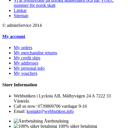
Vi är registrerade på norska skatteetaten och har VOEC
nummer för norsk skatt
Länkar
Sitemap
© adminService 2014
My account
My orders
My merchandise returns
My credit slips
My addresses
My personal info
My vouchers
Store Information
Webbutiken i Lycksta AB, Mälbyvägen 24 A 7222 33
Västerås
Call us now:
0739809706 vardagar 9-16
Email:
kontakt@webbutiken.info
Återbetalning
100% säker betalning