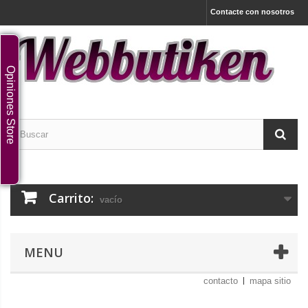
Contacte con nosotros
Opiniones Store
Carrito:
vacío
MENU
contacto
mapa sitio