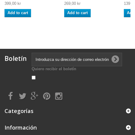
399,00 kr
269,00 kr
139,00
Add to cart
Add to cart
Add 
Boletín
Quiero recibir el boletín
Categorías
Información