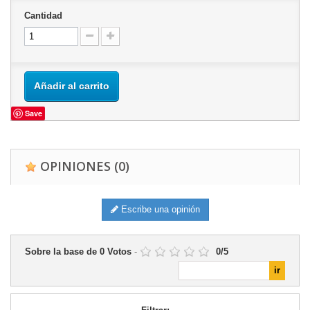
Cantidad
Añadir al carrito
Save
OPINIONES
(0)
Escribe una opinión
Sobre la base de
0
Votos
-
0
/
5