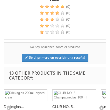
Filtrar:
(0)
(0)
(0)
(0)
(0)
No hay opiniones sobre el producto
Sé el primero en escribir una reseña!
13 OTHER PRODUCTS IN THE SAME
CATEGORY:
Dricksglas...
CLUB NO. 5...
Vingla