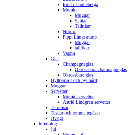
Emil i Lönneberga
Mumin
Muggar
Skålar
Tallrikar
Nordic
Pippi Långstrump
Muggar
tallrikar
Vappu
Glas
Champagneglas
Okrossbara champagneglas
Okrossbara glas
Hyllremsor och hyllbård
Muggar
Servetter
Mumin servetter
Astrid Lindgren servetter
Termosar
Tesilar och tomma tepåsar
Övrigt
Inredning
Jul
Mumin Jul