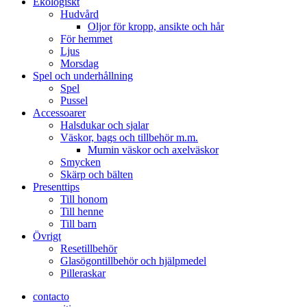
Ekologiskt
Hudvård
Oljor för kropp, ansikte och hår
För hemmet
Ljus
Morsdag
Spel och underhållning
Spel
Pussel
Accessoarer
Halsdukar och sjalar
Väskor, bags och tillbehör m.m.
Mumin väskor och axelväskor
Smycken
Skärp och bälten
Presenttips
Till honom
Till henne
Till barn
Övrigt
Resetillbehör
Glasögontillbehör och hjälpmedel
Pilleraskar
contacto