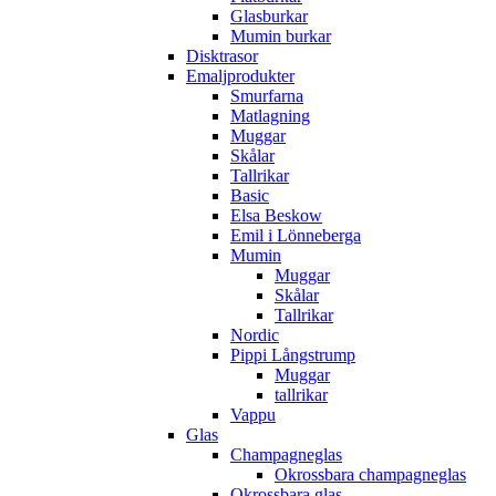
Glasburkar
Mumin burkar
Disktrasor
Emaljprodukter
Smurfarna
Matlagning
Muggar
Skålar
Tallrikar
Basic
Elsa Beskow
Emil i Lönneberga
Mumin
Muggar
Skålar
Tallrikar
Nordic
Pippi Långstrump
Muggar
tallrikar
Vappu
Glas
Champagneglas
Okrossbara champagneglas
Okrossbara glas