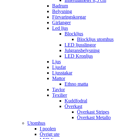
Innerdiameter 8,5 cm
Badrum
Belysning
Förvaringskorgar
Girlanger
Led ljus
Blockljus
Blockljus utomhus
LED ljusslingor
Julgransbelysning
LED Kronljus
Ljus
Ljusfat
Ljusstakar
Mattor
Ethno matta
Tavlor
Texilier
Kuddfodral
Överkast
Överkast Stripes
Överkast Metallo
Utomhus
I poolen
Övrigt ute