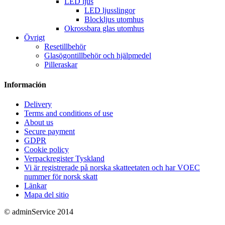
LED ljus
LED ljusslingor
Blockljus utomhus
Okrossbara glas utomhus
Övrigt
Resetillbehör
Glasögontillbehör och hjälpmedel
Pilleraskar
Información
Delivery
Terms and conditions of use
About us
Secure payment
GDPR
Cookie policy
Verpackregister Tyskland
Vi är registrerade på norska skatteetaten och har VOEC
nummer för norsk skatt
Länkar
Mapa del sitio
© adminService 2014