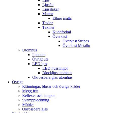
Ljus
Ljusfat
Ljusstakar
Mattor
Ethno matta
Tavlor
Texilier
Kuddfodral
Överkast
Överkast Stripes
Överkast Metallo
Utomhus
I poolen
Övrigt ute
LED ljus
LED ljusslingor
Blockljus utomhus
Okrossbara glas utomhus
Övrigt
Klänningar, blusar och övriga kläder
Mygg fritt
Reflexer och lampor
Svampplockning
Möbler
Okrossbara glas