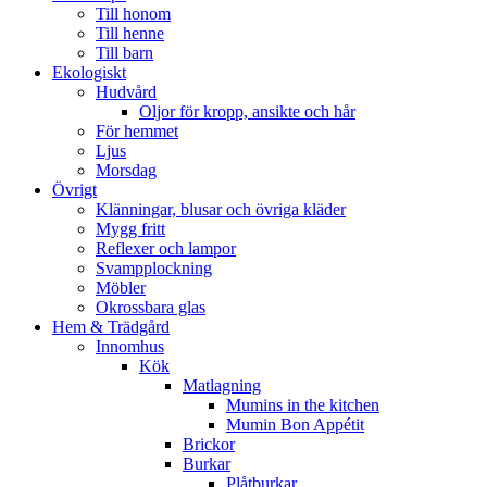
Till honom
Till henne
Till barn
Ekologiskt
Hudvård
Oljor för kropp, ansikte och hår
För hemmet
Ljus
Morsdag
Övrigt
Klänningar, blusar och övriga kläder
Mygg fritt
Reflexer och lampor
Svampplockning
Möbler
Okrossbara glas
Hem & Trädgård
Innomhus
Kök
Matlagning
Mumins in the kitchen
Mumin Bon Appétit
Brickor
Burkar
Plåtburkar