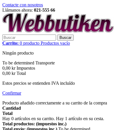
Contacte con nosotros
Llámanos ahora:
021-555 66
Buscar
Carrito:
0
producto
Productos
vacío
Ningún producto
To be determined
Transporte
0,00 kr
Impuestos
0,00 kr
Total
Estos precios se entienden IVA incluído
Confirmar
Producto añadido correctamente a su carrito de la compra
Cantidad
Total
Hay
0
artículos en su carrito.
Hay 1 artículo en su cesta.
Total productos: (impuestos inc.)
Total envío: (impuestos inc.)
To be determined