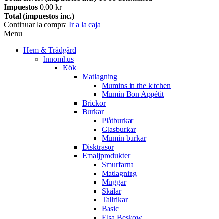
Impuestos
0,00 kr
Total (impuestos inc.)
Continuar la compra
Ir a la caja
Menu
Hem & Trädgård
Innomhus
Kök
Matlagning
Mumins in the kitchen
Mumin Bon Appétit
Brickor
Burkar
Plåtburkar
Glasburkar
Mumin burkar
Disktrasor
Emaljprodukter
Smurfarna
Matlagning
Muggar
Skålar
Tallrikar
Basic
Elsa Beskow