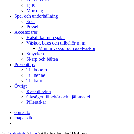
Ljus
Morsdag
Spel och underhållning
Spel
Pussel
Accessoarer
Halsdukar och sjalar
Väskor, bags och tillbehör m.m.
Mumin väskor och axelväskor
Smycken
Skärp och bälten
Presenttips
Till honom
Till henne
Till barn
Övrigt
Resetillbehör
Glasögontillbehör och hjälpmedel
Pilleraskar
contacto
mapa sitio
>
Ekologiskt
>
Ljus
>
Alla hjärtan dag Doftljus