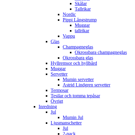
Skålar
Tallrikar
Nordic
Pippi Långstrump
Muggar
tallrikar
Vappu
Glas
Champagneglas
Okrossbara champagneglas
Okrossbara glas
Hyllremsor och hyllbård
Muggar
Servetter
Mumin servetter
Astrid Lindgren servetter
Termosar
Tesilar och tomma tepåsar
Övrigt
Inredning
Jul
Mumin Jul
Ljusmanschetter
Jul
2-pack