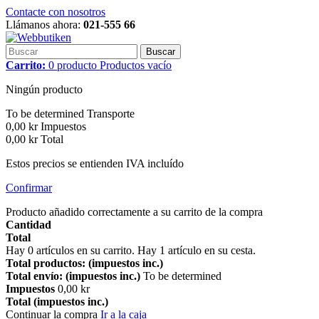
Contacte con nosotros
Llámanos ahora:
021-555 66
Buscar
Carrito:
0
producto
Productos
vacío
Ningún producto
To be determined
Transporte
0,00 kr
Impuestos
0,00 kr
Total
Estos precios se entienden IVA incluído
Confirmar
Producto añadido correctamente a su carrito de la compra
Cantidad
Total
Hay
0
artículos en su carrito.
Hay 1 artículo en su cesta.
Total productos: (impuestos inc.)
Total envío: (impuestos inc.)
To be determined
Impuestos
0,00 kr
Total (impuestos inc.)
Continuar la compra
Ir a la caja