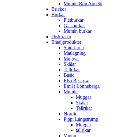
Mumin Bon Appétit
Brickor
Burkar
Plåtburkar
Glasburkar
Mumin burkar
Disktrasor
Emaljprodukter
Smurfarna
Matlagning
Muggar
Skålar
Tallrikar
Basic
Elsa Beskow
Emil i Lönneberga
Mumin
Muggar
Skålar
Tallrikar
Nordic
Pippi Långstrump
Muggar
tallrikar
Vappu