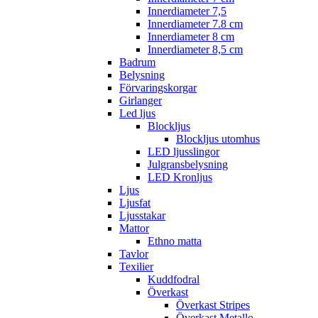
Innerdiameter 7,5
Innerdiameter 7.8 cm
Innerdiameter 8 cm
Innerdiameter 8,5 cm
Badrum
Belysning
Förvaringskorgar
Girlanger
Led ljus
Blockljus
Blockljus utomhus
LED ljusslingor
Julgransbelysning
LED Kronljus
Ljus
Ljusfat
Ljusstakar
Mattor
Ethno matta
Tavlor
Texilier
Kuddfodral
Överkast
Överkast Stripes
Överkast Metallo