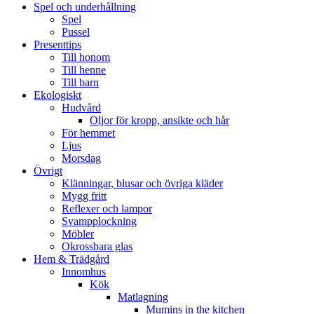
Spel och underhållning
Spel
Pussel
Presenttips
Till honom
Till henne
Till barn
Ekologiskt
Hudvård
Oljor för kropp, ansikte och hår
För hemmet
Ljus
Morsdag
Övrigt
Klänningar, blusar och övriga kläder
Mygg fritt
Reflexer och lampor
Svampplockning
Möbler
Okrossbara glas
Hem & Trädgård
Innomhus
Kök
Matlagning
Mumins in the kitchen