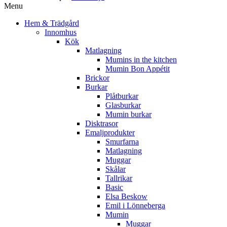
Menu
Hem & Trädgård
Innomhus
Kök
Matlagning
Mumins in the kitchen
Mumin Bon Appétit
Brickor
Burkar
Plåtburkar
Glasburkar
Mumin burkar
Disktrasor
Emaljprodukter
Smurfarna
Matlagning
Muggar
Skålar
Tallrikar
Basic
Elsa Beskow
Emil i Lönneberga
Mumin
Muggar