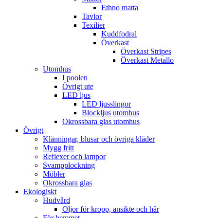
Ethno matta
Tavlor
Texilier
Kuddfodral
Överkast
Överkast Stripes
Överkast Metallo
Utomhus
I poolen
Övrigt ute
LED ljus
LED ljusslingor
Blockljus utomhus
Okrossbara glas utomhus
Övrigt
Klänningar, blusar och övriga kläder
Mygg fritt
Reflexer och lampor
Svampplockning
Möbler
Okrossbara glas
Ekologiskt
Hudvård
Oljor för kropp, ansikte och hår
För hemmet