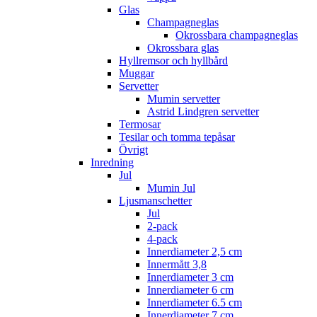
Glas
Champagneglas
Okrossbara champagneglas
Okrossbara glas
Hyllremsor och hyllbård
Muggar
Servetter
Mumin servetter
Astrid Lindgren servetter
Termosar
Tesilar och tomma tepåsar
Övrigt
Inredning
Jul
Mumin Jul
Ljusmanschetter
Jul
2-pack
4-pack
Innerdiameter 2,5 cm
Innermått 3,8
Innerdiameter 3 cm
Innerdiameter 6 cm
Innerdiameter 6.5 cm
Innerdiameter 7 cm