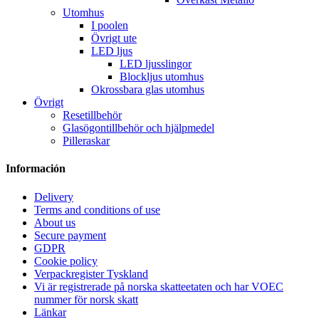
Utomhus
I poolen
Övrigt ute
LED ljus
LED ljusslingor
Blockljus utomhus
Okrossbara glas utomhus
Övrigt
Resetillbehör
Glasögontillbehör och hjälpmedel
Pilleraskar
Información
Delivery
Terms and conditions of use
About us
Secure payment
GDPR
Cookie policy
Verpackregister Tyskland
Vi är registrerade på norska skatteetaten och har VOEC
nummer för norsk skatt
Länkar