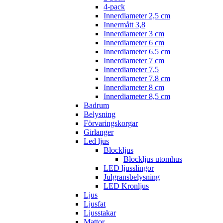
4-pack
Innerdiameter 2,5 cm
Innermått 3,8
Innerdiameter 3 cm
Innerdiameter 6 cm
Innerdiameter 6.5 cm
Innerdiameter 7 cm
Innerdiameter 7,5
Innerdiameter 7.8 cm
Innerdiameter 8 cm
Innerdiameter 8,5 cm
Badrum
Belysning
Förvaringskorgar
Girlanger
Led ljus
Blockljus
Blockljus utomhus
LED ljusslingor
Julgransbelysning
LED Kronljus
Ljus
Ljusfat
Ljusstakar
Mattor