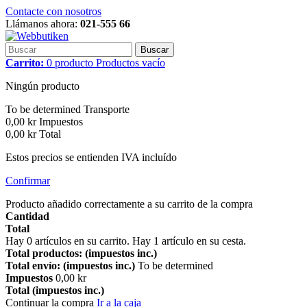
Contacte con nosotros
Llámanos ahora:
021-555 66
Buscar
Carrito:
0
producto
Productos
vacío
Ningún producto
To be determined
Transporte
0,00 kr
Impuestos
0,00 kr
Total
Estos precios se entienden IVA incluído
Confirmar
Producto añadido correctamente a su carrito de la compra
Cantidad
Total
Hay
0
artículos en su carrito.
Hay 1 artículo en su cesta.
Total productos: (impuestos inc.)
Total envío: (impuestos inc.)
To be determined
Impuestos
0,00 kr
Total (impuestos inc.)
Continuar la compra
Ir a la caja