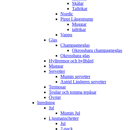
Skålar
Tallrikar
Nordic
Pippi Långstrump
Muggar
tallrikar
Vappu
Glas
Champagneglas
Okrossbara champagneglas
Okrossbara glas
Hyllremsor och hyllbård
Muggar
Servetter
Mumin servetter
Astrid Lindgren servetter
Termosar
Tesilar och tomma tepåsar
Övrigt
Inredning
Jul
Mumin Jul
Ljusmanschetter
Jul
2-pack