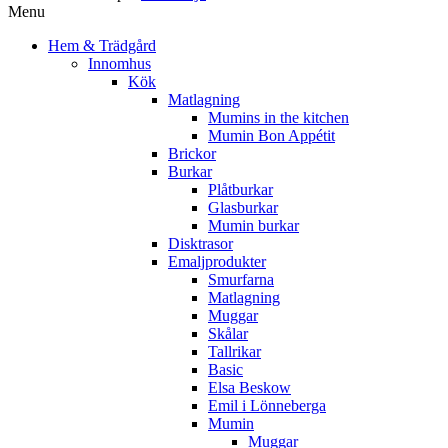
Menu
Hem & Trädgård
Innomhus
Kök
Matlagning
Mumins in the kitchen
Mumin Bon Appétit
Brickor
Burkar
Plåtburkar
Glasburkar
Mumin burkar
Disktrasor
Emaljprodukter
Smurfarna
Matlagning
Muggar
Skålar
Tallrikar
Basic
Elsa Beskow
Emil i Lönneberga
Mumin
Muggar