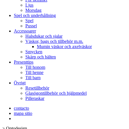
Ljus
Morsdag
Spel och underhållning
Spel
Pussel
Accessoarer
Halsdukar och sjalar
Väskor, bags och tillbehör m.m.
Mumin väskor och axelväskor
Smycken
Skärp och bälten
Presenttips
Till honom
Till henne
Till barn
Övrigt
Resetillbehör
Glasögontillbehör och hjälpmedel
Pilleraskar
contacto
mapa sitio
>
Optodesign