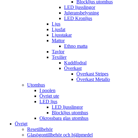
Blockljus utomhus
LED ljusslingor
Julgransbelysning
LED Kronljus
Ljus
Ljusfat
Ljusstakar
Mattor
Ethno matta
Tavlor
Texilier
Kuddfodral
Överkast
Överkast Stripes
Överkast Metallo
Utomhus
I poolen
Övrigt ute
LED ljus
LED ljusslingor
Blockljus utomhus
Okrossbara glas utomhus
Övrigt
Resetillbehör
Glasögontillbehör och hjälpmedel