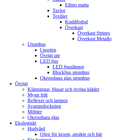
Ethno matta
Tavlor
Texilier
Kuddfodral
Överkast
Överkast Stripes
Överkast Metallo
Utomhus
I poolen
Övrigt ute
LED ljus
LED ljusslingor
Blockljus utomhus
Okrossbara glas utomhus
Övrigt
Klänningar, blusar och övriga kläder
Mygg fritt
Reflexer och lampor
Svampplockning
Möbler
Okrossbara glas
Ekologiskt
Hudvård
Oljor för kropp, ansikte och hår
För hemmet