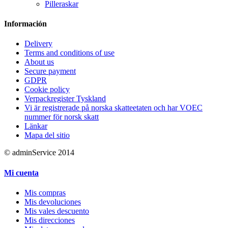
Pilleraskar
Información
Delivery
Terms and conditions of use
About us
Secure payment
GDPR
Cookie policy
Verpackregister Tyskland
Vi är registrerade på norska skatteetaten och har VOEC
nummer för norsk skatt
Länkar
Mapa del sitio
© adminService 2014
Mi cuenta
Mis compras
Mis devoluciones
Mis vales descuento
Mis direcciones