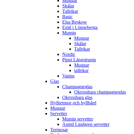
Muggar
Skålar
Tallrikar
Basic
Elsa Beskow
Emil i Lönneberga
Mumin
Muggar
Skålar
Tallrikar
Nordic
Pippi Långstrump
Muggar
tallrikar
Vappu
Glas
Champagneglas
Okrossbara champagneglas
Okrossbara glas
Hyllremsor och hyllbård
Muggar
Servetter
Mumin servetter
Astrid Lindgren servetter
Termosar