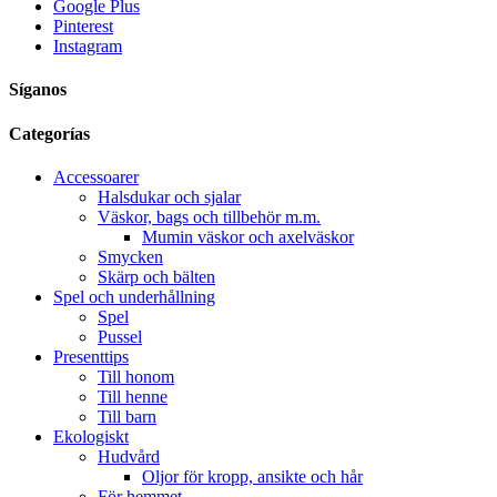
Google Plus
Pinterest
Instagram
Síganos
Categorías
Accessoarer
Halsdukar och sjalar
Väskor, bags och tillbehör m.m.
Mumin väskor och axelväskor
Smycken
Skärp och bälten
Spel och underhållning
Spel
Pussel
Presenttips
Till honom
Till henne
Till barn
Ekologiskt
Hudvård
Oljor för kropp, ansikte och hår
För hemmet