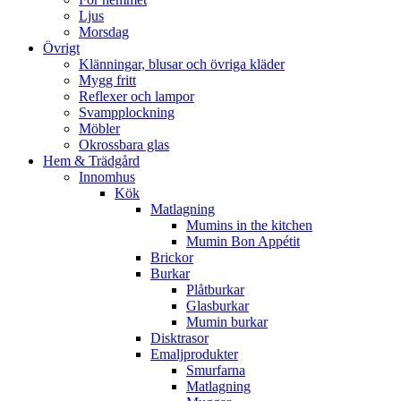
Ljus
Morsdag
Övrigt
Klänningar, blusar och övriga kläder
Mygg fritt
Reflexer och lampor
Svampplockning
Möbler
Okrossbara glas
Hem & Trädgård
Innomhus
Kök
Matlagning
Mumins in the kitchen
Mumin Bon Appétit
Brickor
Burkar
Plåtburkar
Glasburkar
Mumin burkar
Disktrasor
Emaljprodukter
Smurfarna
Matlagning