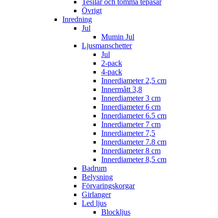
Tesilar och tomma tepåsar
Övrigt
Inredning
Jul
Mumin Jul
Ljusmanschetter
Jul
2-pack
4-pack
Innerdiameter 2,5 cm
Innermått 3,8
Innerdiameter 3 cm
Innerdiameter 6 cm
Innerdiameter 6.5 cm
Innerdiameter 7 cm
Innerdiameter 7,5
Innerdiameter 7.8 cm
Innerdiameter 8 cm
Innerdiameter 8,5 cm
Badrum
Belysning
Förvaringskorgar
Girlanger
Led ljus
Blockljus