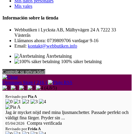
Mis datos personales
Mis vales
Información sobre la tienda
Webbutiken i Lycksta AB, Mälbyvägen 24 A 7222 33
Västerås
Llámanos ahora:
0739809706 vardagar 9-16
Email:
kontakt@webbutiken.info
Återbetalning
100% säker betalning
Controle su privacidad
Opiniones Store ( 216 )
(
4,8
/
5
)
Revisado por
Pia A
Jag är mycket nöjd med mina ljusmanchetter. Passade perfekt och
väldigt fina färger. Pryder sin ...
Compra verificada
05/04/2026
Revisado por
Frida A