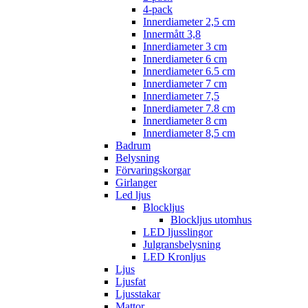
4-pack
Innerdiameter 2,5 cm
Innermått 3,8
Innerdiameter 3 cm
Innerdiameter 6 cm
Innerdiameter 6.5 cm
Innerdiameter 7 cm
Innerdiameter 7,5
Innerdiameter 7.8 cm
Innerdiameter 8 cm
Innerdiameter 8,5 cm
Badrum
Belysning
Förvaringskorgar
Girlanger
Led ljus
Blockljus
Blockljus utomhus
LED ljusslingor
Julgransbelysning
LED Kronljus
Ljus
Ljusfat
Ljusstakar
Mattor