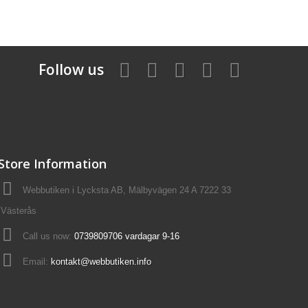
Follow us
Store Information
Webbutiken i Lycksta AB, Mälbyvägen 24 A 7222 33
Västerås
Call us now:
0739809706 vardagar 9-16
Email:
kontakt@webbutiken.info