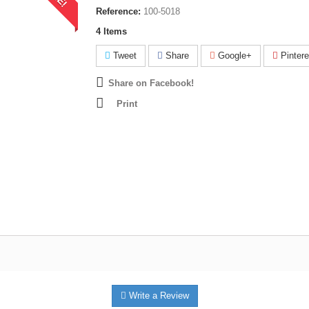
Reference:
100-5018
4
Items
Tweet
Share
Google+
Pintere
Share on Facebook!
Print
Write a Review