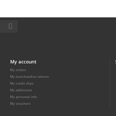
My account
My orders
My merchandise returns
My credit slips
My addresses
My personal info
My vouchers