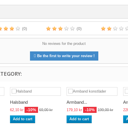
(0)
(0)
No reviews for the product
Be the first to write your review !
ATEGORY:
Halsband
Armband...
Ar
-10%
-10%
62,10 kr
69,00 kr
179,10 kr
199,00 kr
22
Add to cart
Add to cart
A