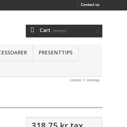
Contact us
Cart
(empty)
CESSOARER
PRESENTTIPS
contact
sitemap
318,75 kr
tax