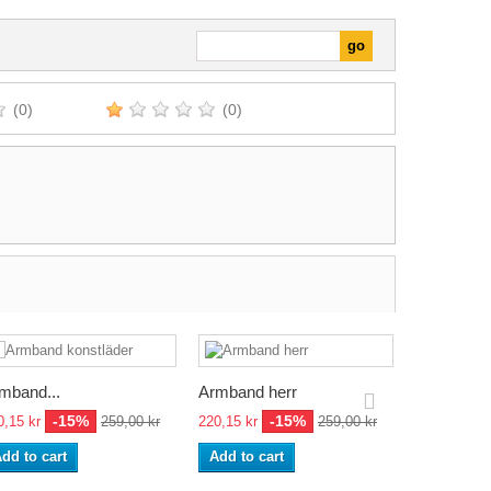
(0)
(0)
mband...
Armband herr
Armband
-15%
-15%
0,15 kr
259,00 kr
220,15 kr
259,00 kr
215,10 kr
dd to cart
Add to cart
Add to ca