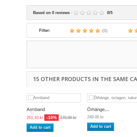
Based on
0
reviews
-
0
/
5
Filter:
(0)
15 OTHER PRODUCTS IN THE SAME C
Armband
Örhänge,...
249,00 kr
-10%
251,10 kr
279,00 kr
Add to cart
Add to cart