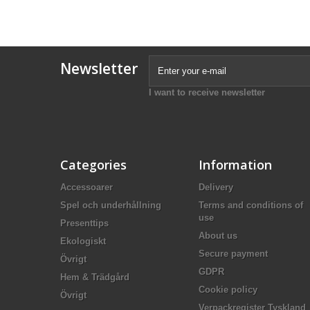
Newsletter
I want to receive newsletter
Categories
Information
Accessoarer
Delivery
Spel och underhållning
Terms and conditions of
use
Presenttips
About us
Ekologiskt
Secure payment
Övrigt
GDPR
Hem & Trädgård
Cookie policy
Övrigt
Verpackregister Tyskland