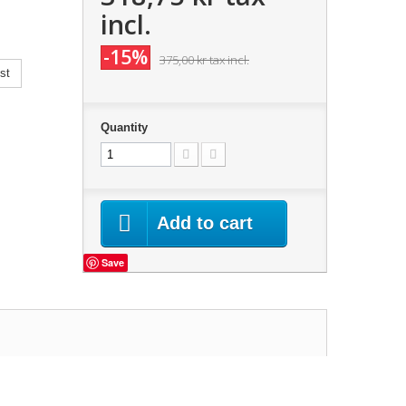
incl.
-15%
375,00 kr
tax incl.
st
Quantity
Add to cart
Save