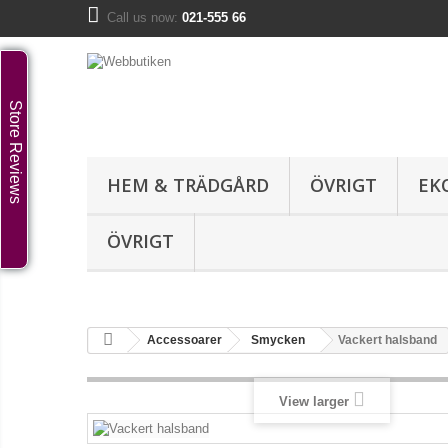
Call us now:
021-555 66
Store Reviews
HEM & TRÄDGÅRD
ÖVRIGT
EK
ÖVRIGT
Accessoarer
Smycken
Vackert halsband
View larger