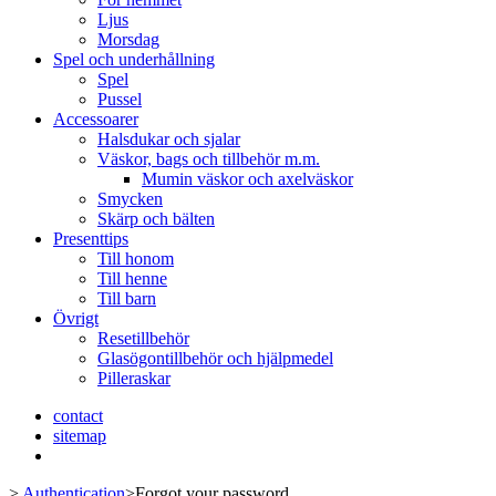
Ljus
Morsdag
Spel och underhållning
Spel
Pussel
Accessoarer
Halsdukar och sjalar
Väskor, bags och tillbehör m.m.
Mumin väskor och axelväskor
Smycken
Skärp och bälten
Presenttips
Till honom
Till henne
Till barn
Övrigt
Resetillbehör
Glasögontillbehör och hjälpmedel
Pilleraskar
contact
sitemap
>
Authentication
>
Forgot your password