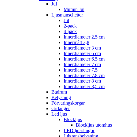
Jul
Mumin Jul
Ljusmanschetter
Jul
2-pack
4-pack
Innerdiameter 2,5 cm
Innermått 3,8
Innerdiameter 3 cm
Innerdiameter 6 cm
Innerdiameter 6.5 cm
Innerdiameter 7 cm
Innerdiameter 7,5
Innerdiameter 7.8 cm
Innerdiameter 8 cm
Innerdiameter 8,5 cm
Badrum
Belysning
Förvaringskorgar
Girlanger
Led ljus
Blockljus
Blockljus utomhus
LED ljusslingor
Julgransbelysning