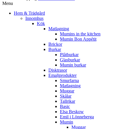
Menu
Hem & Trädgård
Innomhus
Kök
Matlagning
Mumins in the kitchen
Mumin Bon Appétit
Brickor
Burkar
Plåtburkar
Glasburkar
Mumin burkar
Disktrasor
Emaljprodukter
Smurfarna
Matlagning
Muggar
Skålar
Tallrikar
Basic
Elsa Beskow
Emil i Lönneberga
Mumin
Muggar