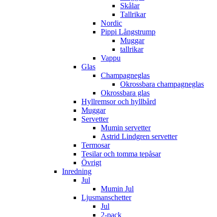
Skålar
Tallrikar
Nordic
Pippi Långstrump
Muggar
tallrikar
Vappu
Glas
Champagneglas
Okrossbara champagneglas
Okrossbara glas
Hyllremsor och hyllbård
Muggar
Servetter
Mumin servetter
Astrid Lindgren servetter
Termosar
Tesilar och tomma tepåsar
Övrigt
Inredning
Jul
Mumin Jul
Ljusmanschetter
Jul
2-pack