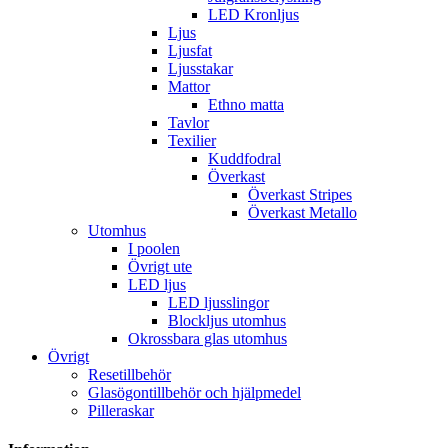
LED Kronljus
Ljus
Ljusfat
Ljusstakar
Mattor
Ethno matta
Tavlor
Texilier
Kuddfodral
Överkast
Överkast Stripes
Överkast Metallo
Utomhus
I poolen
Övrigt ute
LED ljus
LED ljusslingor
Blockljus utomhus
Okrossbara glas utomhus
Övrigt
Resetillbehör
Glasögontillbehör och hjälpmedel
Pilleraskar