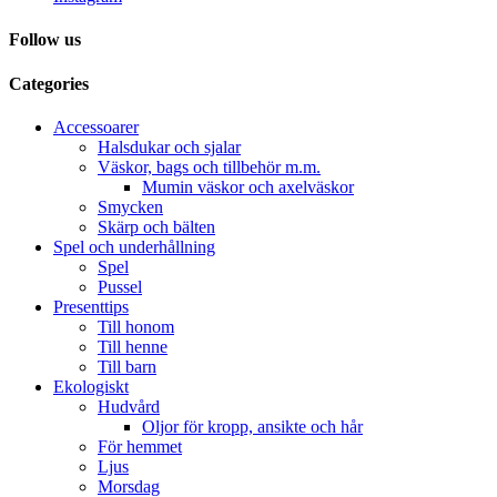
Follow us
Categories
Accessoarer
Halsdukar och sjalar
Väskor, bags och tillbehör m.m.
Mumin väskor och axelväskor
Smycken
Skärp och bälten
Spel och underhållning
Spel
Pussel
Presenttips
Till honom
Till henne
Till barn
Ekologiskt
Hudvård
Oljor för kropp, ansikte och hår
För hemmet
Ljus
Morsdag