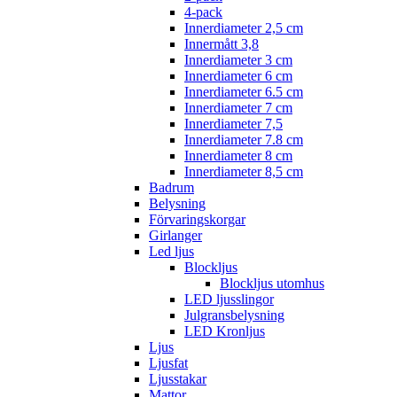
4-pack
Innerdiameter 2,5 cm
Innermått 3,8
Innerdiameter 3 cm
Innerdiameter 6 cm
Innerdiameter 6.5 cm
Innerdiameter 7 cm
Innerdiameter 7,5
Innerdiameter 7.8 cm
Innerdiameter 8 cm
Innerdiameter 8,5 cm
Badrum
Belysning
Förvaringskorgar
Girlanger
Led ljus
Blockljus
Blockljus utomhus
LED ljusslingor
Julgransbelysning
LED Kronljus
Ljus
Ljusfat
Ljusstakar
Mattor