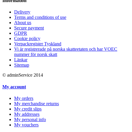
Information
Delivery
Terms and conditions of use
About us
Secure payment
GDPR
Cookie policy
Verpackregister Tyskland
Vi är registrerade på norska skatteetaten och har VOEC
nummer för norsk skatt
Länkar
Sitemap
© adminService 2014
My account
My orders
My merchandise returns
My credit slips
My addresses
My personal info
My vouchers