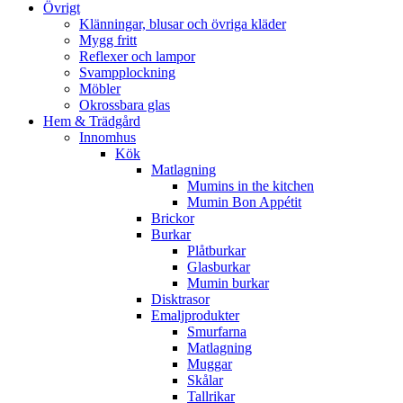
Övrigt
Klänningar, blusar och övriga kläder
Mygg fritt
Reflexer och lampor
Svampplockning
Möbler
Okrossbara glas
Hem & Trädgård
Innomhus
Kök
Matlagning
Mumins in the kitchen
Mumin Bon Appétit
Brickor
Burkar
Plåtburkar
Glasburkar
Mumin burkar
Disktrasor
Emaljprodukter
Smurfarna
Matlagning
Muggar
Skålar
Tallrikar