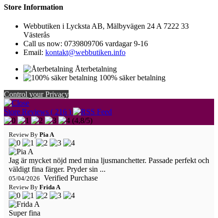
Store Information
Webbutiken i Lycksta AB, Mälbyvägen 24 A 7222 33
Västerås
Call us now:
0739809706 vardagar 9-16
Email:
kontakt@webbutiken.info
Återbetalning
100% säker betalning
Control your Privacy
Store Reviews ( 216 )
(
4,8
/
5
)
Review By
Pia A
Jag är mycket nöjd med mina ljusmanchetter. Passade perfekt och
väldigt fina färger. Pryder sin ...
Verified Purchase
05/04/2026
Review By
Frida A
Super fina