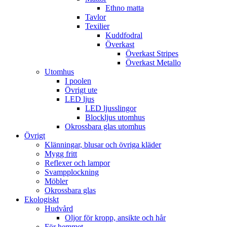
Ethno matta
Tavlor
Texilier
Kuddfodral
Överkast
Överkast Stripes
Överkast Metallo
Utomhus
I poolen
Övrigt ute
LED ljus
LED ljusslingor
Blockljus utomhus
Okrossbara glas utomhus
Övrigt
Klänningar, blusar och övriga kläder
Mygg fritt
Reflexer och lampor
Svampplockning
Möbler
Okrossbara glas
Ekologiskt
Hudvård
Oljor för kropp, ansikte och hår
För hemmet