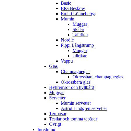
Basic
Elsa Beskow
Emil i Lönneberga
Mumin
Muggar
Skålar
Tallrikar
Nordic
Pippi Långstrump
Muggar
tallrikar
Vappu
Glas
Champagneglas
Okrossbara champagneglas
Okrossbara glas
Hyllremsor och hyllbård
Muggar
Servetter
Mumin servetter
Astrid Lindgren servetter
Termosar
Tesilar och tomma tepåsar
Övrigt
Inredning