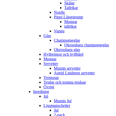
Skålar
Tallrikar
Nordic
Pippi Långstrump
Muggar
tallrikar
Vappu
Glas
Champagneglas
Okrossbara champagneglas
Okrossbara glas
Hyllremsor och hyllbård
Muggar
Servetter
Mumin servetter
Astrid Lindgren servetter
Termosar
Tesilar och tomma tepåsar
Övrigt
Inredning
Jul
Mumin Jul
Ljusmanschetter
Jul
2-pack