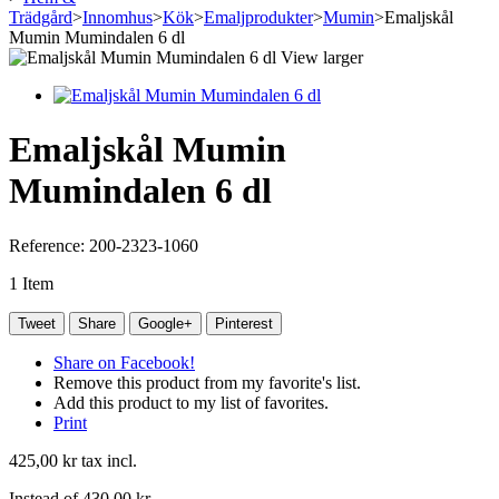
Trädgård
>
Innomhus
>
Kök
>
Emaljprodukter
>
Mumin
>
Emaljskål
Mumin Mumindalen 6 dl
View larger
Emaljskål Mumin
Mumindalen 6 dl
Reference:
200-2323-1060
1
Item
Tweet
Share
Google+
Pinterest
Share on Facebook!
Remove this product from my favorite's list.
Add this product to my list of favorites.
Print
425,00 kr
tax incl.
Instead of
430,00 kr