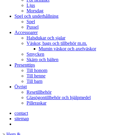
Ljus
Morsdag
Spel och underhållning
Spel
Pussel
Accessoarer
Halsdukar och sjalar
Väskor, bags och tillbehör m.m.
Mumin väskor och axelväskor
Smycken
Skärp och bälten
Presenttips
Till honom
Till henne
Till barn
Övrigt
Resetillbehör
Glasögontillbehör och hjälpmedel
Pilleraskar
contact
sitemap
>
Hem &