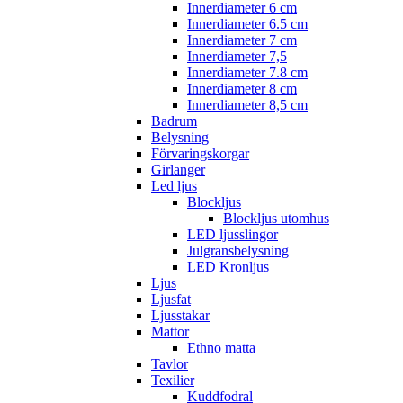
Innerdiameter 6 cm
Innerdiameter 6.5 cm
Innerdiameter 7 cm
Innerdiameter 7,5
Innerdiameter 7.8 cm
Innerdiameter 8 cm
Innerdiameter 8,5 cm
Badrum
Belysning
Förvaringskorgar
Girlanger
Led ljus
Blockljus
Blockljus utomhus
LED ljusslingor
Julgransbelysning
LED Kronljus
Ljus
Ljusfat
Ljusstakar
Mattor
Ethno matta
Tavlor
Texilier
Kuddfodral