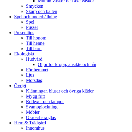
Mumin väskor och axelväskor
Smycken
Skärp och bälten
Spel och underhållning
Spel
Pussel
Presenttips
Till honom
Till henne
Till barn
Ekologiskt
Hudvård
Oljor för kropp, ansikte och hår
För hemmet
Ljus
Morsdag
Övrigt
Klänningar, blusar och övriga kläder
Mygg fritt
Reflexer och lampor
Svampplockning
Möbler
Okrossbara glas
Hem & Trädgård
Innomhus