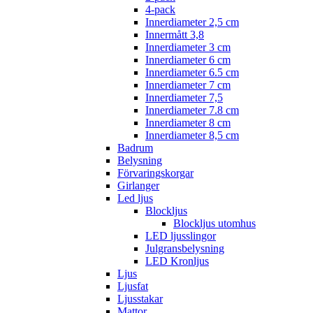
4-pack
Innerdiameter 2,5 cm
Innermått 3,8
Innerdiameter 3 cm
Innerdiameter 6 cm
Innerdiameter 6.5 cm
Innerdiameter 7 cm
Innerdiameter 7,5
Innerdiameter 7.8 cm
Innerdiameter 8 cm
Innerdiameter 8,5 cm
Badrum
Belysning
Förvaringskorgar
Girlanger
Led ljus
Blockljus
Blockljus utomhus
LED ljusslingor
Julgransbelysning
LED Kronljus
Ljus
Ljusfat
Ljusstakar
Mattor