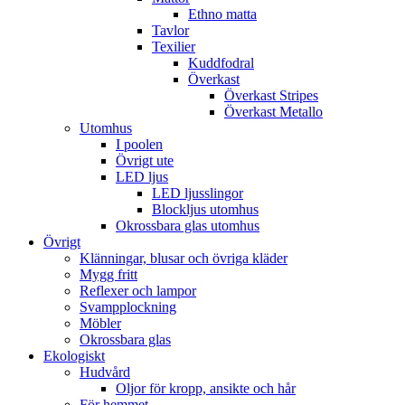
Ethno matta
Tavlor
Texilier
Kuddfodral
Överkast
Överkast Stripes
Överkast Metallo
Utomhus
I poolen
Övrigt ute
LED ljus
LED ljusslingor
Blockljus utomhus
Okrossbara glas utomhus
Övrigt
Klänningar, blusar och övriga kläder
Mygg fritt
Reflexer och lampor
Svampplockning
Möbler
Okrossbara glas
Ekologiskt
Hudvård
Oljor för kropp, ansikte och hår
För hemmet