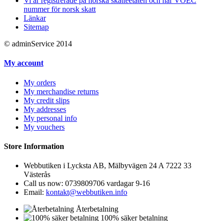
Vi är registrerade på norska skatteetaten och har VOEC
nummer för norsk skatt
Länkar
Sitemap
© adminService 2014
My account
My orders
My merchandise returns
My credit slips
My addresses
My personal info
My vouchers
Store Information
Webbutiken i Lycksta AB, Mälbyvägen 24 A 7222 33
Västerås
Call us now:
0739809706 vardagar 9-16
Email:
kontakt@webbutiken.info
Återbetalning
100% säker betalning