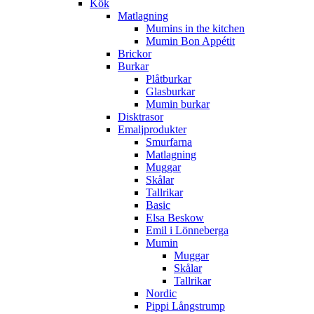
Kök
Matlagning
Mumins in the kitchen
Mumin Bon Appétit
Brickor
Burkar
Plåtburkar
Glasburkar
Mumin burkar
Disktrasor
Emaljprodukter
Smurfarna
Matlagning
Muggar
Skålar
Tallrikar
Basic
Elsa Beskow
Emil i Lönneberga
Mumin
Muggar
Skålar
Tallrikar
Nordic
Pippi Långstrump