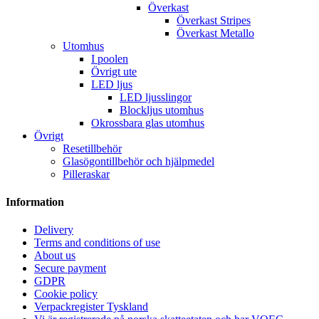
Överkast
Överkast Stripes
Överkast Metallo
Utomhus
I poolen
Övrigt ute
LED ljus
LED ljusslingor
Blockljus utomhus
Okrossbara glas utomhus
Övrigt
Resetillbehör
Glasögontillbehör och hjälpmedel
Pilleraskar
Information
Delivery
Terms and conditions of use
About us
Secure payment
GDPR
Cookie policy
Verpackregister Tyskland