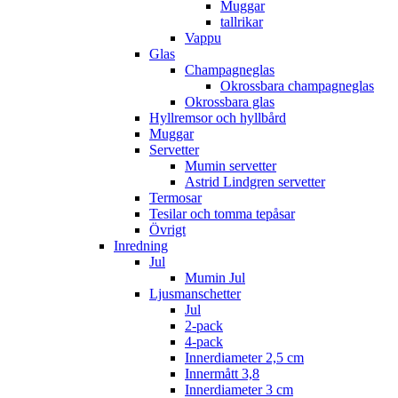
Muggar
tallrikar
Vappu
Glas
Champagneglas
Okrossbara champagneglas
Okrossbara glas
Hyllremsor och hyllbård
Muggar
Servetter
Mumin servetter
Astrid Lindgren servetter
Termosar
Tesilar och tomma tepåsar
Övrigt
Inredning
Jul
Mumin Jul
Ljusmanschetter
Jul
2-pack
4-pack
Innerdiameter 2,5 cm
Innermått 3,8
Innerdiameter 3 cm