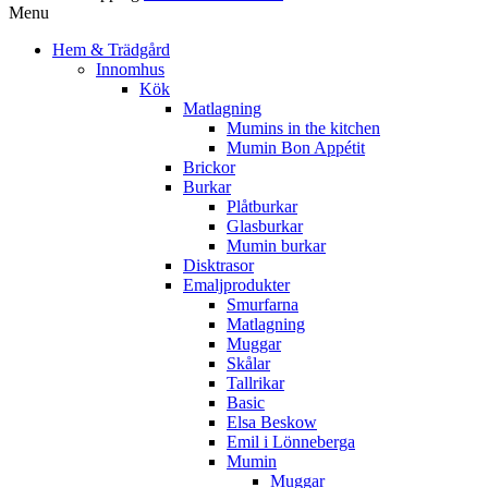
Menu
Hem & Trädgård
Innomhus
Kök
Matlagning
Mumins in the kitchen
Mumin Bon Appétit
Brickor
Burkar
Plåtburkar
Glasburkar
Mumin burkar
Disktrasor
Emaljprodukter
Smurfarna
Matlagning
Muggar
Skålar
Tallrikar
Basic
Elsa Beskow
Emil i Lönneberga
Mumin
Muggar