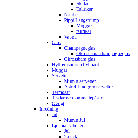
Skålar
Tallrikar
Nordic
Pippi Långstrump
Muggar
tallrikar
Vappu
Glas
Champagneglas
Okrossbara champagneglas
Okrossbara glas
Hyllremsor och hyllbård
Muggar
Servetter
Mumin servetter
Astrid Lindgren servetter
Termosar
Tesilar och tomma tepåsar
Övrigt
Inredning
Jul
Mumin Jul
Ljusmanschetter
Jul
2-pack