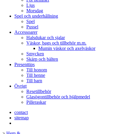
Ljus
Morsdag
Spel och underhållning
Spel
Pussel
Accessoarer
Halsdukar och sjalar
Väskor, bags och tillbehör m.m.
Mumin väskor och axelväskor
Smycken
Skärp och bälten
Presenttips
Till honom
Till henne
Till barn
Övrigt
Resetillbehör
Glasögontillbehör och hjälpmedel
Pilleraskar
contact
sitemap
>
Hem &