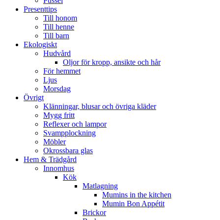
Pussel
Presenttips
Till honom
Till henne
Till barn
Ekologiskt
Hudvård
Oljor för kropp, ansikte och hår
För hemmet
Ljus
Morsdag
Övrigt
Klänningar, blusar och övriga kläder
Mygg fritt
Reflexer och lampor
Svampplockning
Möbler
Okrossbara glas
Hem & Trädgård
Innomhus
Kök
Matlagning
Mumins in the kitchen
Mumin Bon Appétit
Brickor