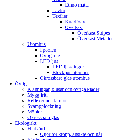
Ethno matta
Tavlor
Texilier
Kuddfodral
Överkast
Överkast Stripes
Överkast Metallo
Utomhus
I poolen
Övrigt ute
LED ljus
LED ljusslingor
Blockljus utomhus
Okrossbara glas utomhus
Övrigt
Klänningar, blusar och övriga kläder
Mygg fritt
Reflexer och lampor
Svampplockning
Möbler
Okrossbara glas
Ekologiskt
Hudvård
Oljor för kropp, ansikte och hår
För hemmet