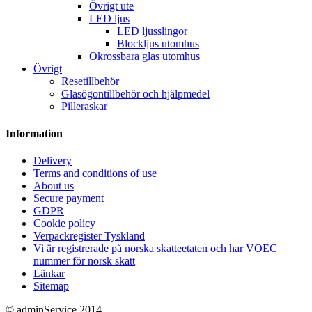
Övrigt ute
LED ljus
LED ljusslingor
Blockljus utomhus
Okrossbara glas utomhus
Övrigt
Resetillbehör
Glasögontillbehör och hjälpmedel
Pilleraskar
Information
Delivery
Terms and conditions of use
About us
Secure payment
GDPR
Cookie policy
Verpackregister Tyskland
Vi är registrerade på norska skatteetaten och har VOEC
nummer för norsk skatt
Länkar
Sitemap
© adminService 2014