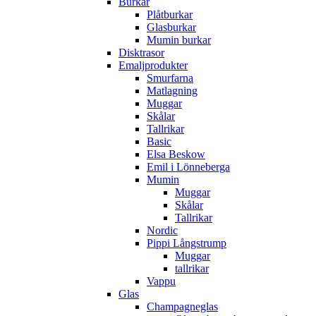
Burkar
Plåtburkar
Glasburkar
Mumin burkar
Disktrasor
Emaljprodukter
Smurfarna
Matlagning
Muggar
Skålar
Tallrikar
Basic
Elsa Beskow
Emil i Lönneberga
Mumin
Muggar
Skålar
Tallrikar
Nordic
Pippi Långstrump
Muggar
tallrikar
Vappu
Glas
Champagneglas