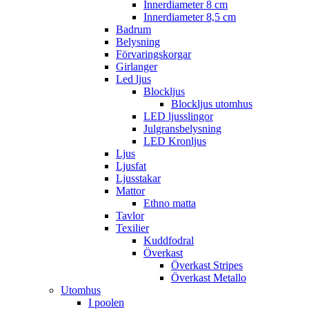
Innerdiameter 8 cm
Innerdiameter 8,5 cm
Badrum
Belysning
Förvaringskorgar
Girlanger
Led ljus
Blockljus
Blockljus utomhus
LED ljusslingor
Julgransbelysning
LED Kronljus
Ljus
Ljusfat
Ljusstakar
Mattor
Ethno matta
Tavlor
Texilier
Kuddfodral
Överkast
Överkast Stripes
Överkast Metallo
Utomhus
I poolen