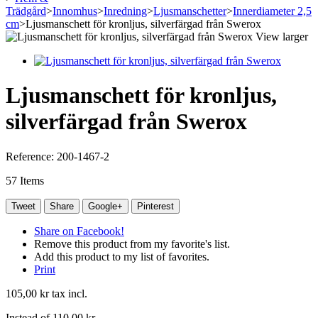
Trädgård
>
Innomhus
>
Inredning
>
Ljusmanschetter
>
Innerdiameter 2,5
cm
>
Ljusmanschett för kronljus, silverfärgad från Swerox
View larger
Ljusmanschett för kronljus,
silverfärgad från Swerox
Reference:
200-1467-2
57
Items
Tweet
Share
Google+
Pinterest
Share on Facebook!
Remove this product from my favorite's list.
Add this product to my list of favorites.
Print
105,00 kr
tax incl.
Instead of
110,00 kr