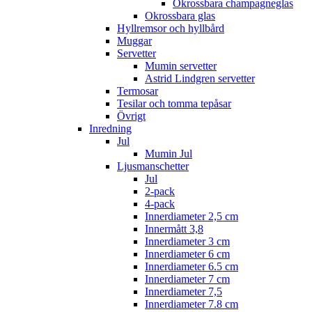
Okrossbara champagneglas
Okrossbara glas
Hyllremsor och hyllbård
Muggar
Servetter
Mumin servetter
Astrid Lindgren servetter
Termosar
Tesilar och tomma tepåsar
Övrigt
Inredning
Jul
Mumin Jul
Ljusmanschetter
Jul
2-pack
4-pack
Innerdiameter 2,5 cm
Innermått 3,8
Innerdiameter 3 cm
Innerdiameter 6 cm
Innerdiameter 6.5 cm
Innerdiameter 7 cm
Innerdiameter 7,5
Innerdiameter 7.8 cm