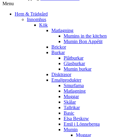
Menu
Hem & Trädgård
Innomhus
Kök
Matlagning
Mumins in the kitchen
Mumin Bon Appétit
Brickor
Burkar
Plåtburkar
Glasburkar
Mumin burkar
Disktrasor
Emaljprodukter
Smurfarna
Matlagning
Muggar
Skålar
Tallrikar
Basic
Elsa Beskow
Emil i Lönneberga
Mumin
Muggar