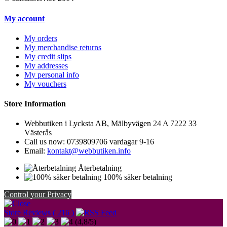
My account
My orders
My merchandise returns
My credit slips
My addresses
My personal info
My vouchers
Store Information
Webbutiken i Lycksta AB, Mälbyvägen 24 A 7222 33
Västerås
Call us now:
0739809706 vardagar 9-16
Email:
kontakt@webbutiken.info
Återbetalning
100% säker betalning
Control your Privacy
Store Reviews ( 216 )
(
4,8
/
5
)