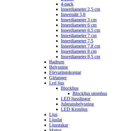
4-pack
Innerdiameter 2,5 cm
Innermått 3,8
Innerdiameter 3 cm
Innerdiameter 6 cm
Innerdiameter 6.5 cm
Innerdiameter 7 cm
Innerdiameter 7,5
Innerdiameter 7.8 cm
Innerdiameter 8 cm
Innerdiameter 8,5 cm
Badrum
Belysning
Förvaringskorgar
Girlanger
Led ljus
Blockljus
Blockljus utomhus
LED ljusslingor
Julgransbelysning
LED Kronljus
Ljus
Ljusfat
Ljusstakar
Mattor