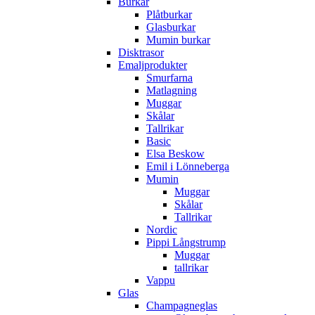
Burkar
Plåtburkar
Glasburkar
Mumin burkar
Disktrasor
Emaljprodukter
Smurfarna
Matlagning
Muggar
Skålar
Tallrikar
Basic
Elsa Beskow
Emil i Lönneberga
Mumin
Muggar
Skålar
Tallrikar
Nordic
Pippi Långstrump
Muggar
tallrikar
Vappu
Glas
Champagneglas