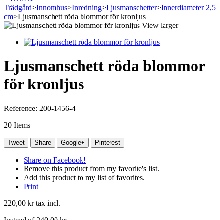
Trädgård
>
Innomhus
>
Inredning
>
Ljusmanschetter
>
Innerdiameter 2,5
cm
>
Ljusmanschett röda blommor för kronljus
View larger
Ljusmanschett röda blommor
för kronljus
Reference:
200-1456-4
20
Items
Tweet
Share
Google+
Pinterest
Share on Facebook!
Remove this product from my favorite's list.
Add this product to my list of favorites.
Print
220,00 kr
tax incl.
Instead of
240,00 kr