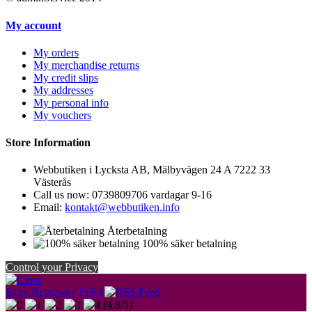
My account
My orders
My merchandise returns
My credit slips
My addresses
My personal info
My vouchers
Store Information
Webbutiken i Lycksta AB, Mälbyvägen 24 A 7222 33
Västerås
Call us now:
0739809706 vardagar 9-16
Email:
kontakt@webbutiken.info
Återbetalning
100% säker betalning
Control your Privacy
Store Reviews ( 216 )
(
4,8
/
5
)