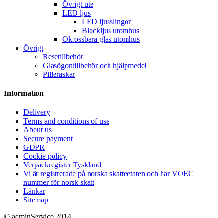
Övrigt ute
LED ljus
LED ljusslingor
Blockljus utomhus
Okrossbara glas utomhus
Övrigt
Resetillbehör
Glasögontillbehör och hjälpmedel
Pilleraskar
Information
Delivery
Terms and conditions of use
About us
Secure payment
GDPR
Cookie policy
Verpackregister Tyskland
Vi är registrerade på norska skatteetaten och har VOEC
nummer för norsk skatt
Länkar
Sitemap
© adminService 2014