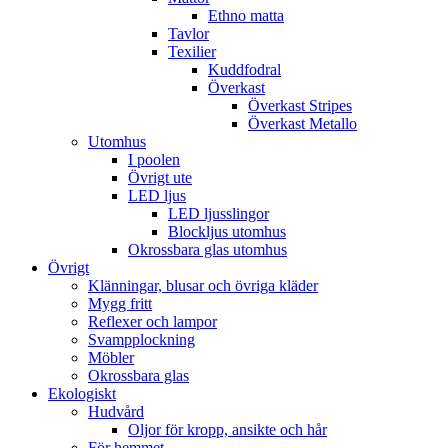
Ethno matta
Tavlor
Texilier
Kuddfodral
Överkast
Överkast Stripes
Överkast Metallo
Utomhus
I poolen
Övrigt ute
LED ljus
LED ljusslingor
Blockljus utomhus
Okrossbara glas utomhus
Övrigt
Klänningar, blusar och övriga kläder
Mygg fritt
Reflexer och lampor
Svampplockning
Möbler
Okrossbara glas
Ekologiskt
Hudvård
Oljor för kropp, ansikte och hår
För hemmet