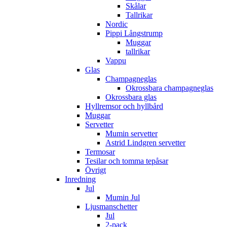
Skålar
Tallrikar
Nordic
Pippi Långstrump
Muggar
tallrikar
Vappu
Glas
Champagneglas
Okrossbara champagneglas
Okrossbara glas
Hyllremsor och hyllbård
Muggar
Servetter
Mumin servetter
Astrid Lindgren servetter
Termosar
Tesilar och tomma tepåsar
Övrigt
Inredning
Jul
Mumin Jul
Ljusmanschetter
Jul
2-pack