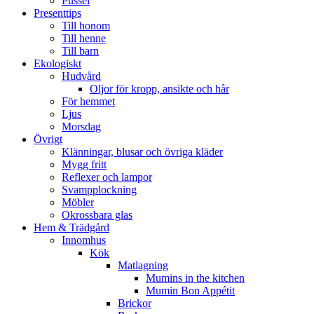
Pussel
Presenttips
Till honom
Till henne
Till barn
Ekologiskt
Hudvård
Oljor för kropp, ansikte och hår
För hemmet
Ljus
Morsdag
Övrigt
Klänningar, blusar och övriga kläder
Mygg fritt
Reflexer och lampor
Svampplockning
Möbler
Okrossbara glas
Hem & Trädgård
Innomhus
Kök
Matlagning
Mumins in the kitchen
Mumin Bon Appétit
Brickor