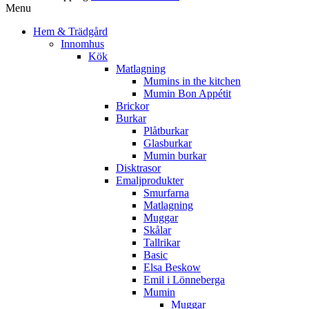
Menu
Hem & Trädgård
Innomhus
Kök
Matlagning
Mumins in the kitchen
Mumin Bon Appétit
Brickor
Burkar
Plåtburkar
Glasburkar
Mumin burkar
Disktrasor
Emaljprodukter
Smurfarna
Matlagning
Muggar
Skålar
Tallrikar
Basic
Elsa Beskow
Emil i Lönneberga
Mumin
Muggar