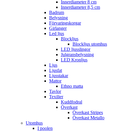
Innerdiameter 8 cm
Innerdiameter 8,5 cm
Badrum
Belysning
Förvaringskorgar
Girlanger
Led ljus
Blockljus
Blockljus utomhus
LED ljusslingor
Julgransbelysning
LED Kronljus
Ljus
Ljusfat
Ljusstakar
Mattor
Ethno matta
Tavlor
Texilier
Kuddfodral
Överkast
Överkast Stripes
Överkast Metallo
Utomhus
I poolen