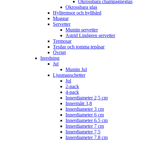
Okrossbara champagneglas
Okrossbara glas
Hyllremsor och hyllbård
Muggar
Servetter
Mumin servetter
Astrid Lindgren servetter
Termosar
Tesilar och tomma tepåsar
Övrigt
Inredning
Jul
Mumin Jul
Ljusmanschetter
Jul
2-pack
4-pack
Innerdiameter 2,5 cm
Innermått 3,8
Innerdiameter 3 cm
Innerdiameter 6 cm
Innerdiameter 6.5 cm
Innerdiameter 7 cm
Innerdiameter 7,5
Innerdiameter 7.8 cm