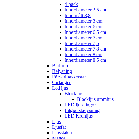
4-pack
Innerdiameter 2,5 cm
Innermått 3,8
Innerdiameter 3 cm
Innerdiameter 6 cm
Innerdiameter 6.5 cm
Innerdiameter 7 cm
Innerdiameter 7,5
Innerdiameter 7.8 cm
Innerdiameter 8 cm
Innerdiameter 8,5 cm
Badrum
Belysning
Förvaringskorgar
Girlanger
Led ljus
Blockljus
Blockljus utomhus
LED ljusslingor
Julgransbelysning
LED Kronljus
Ljus
Ljusfat
Ljusstakar
Mattor