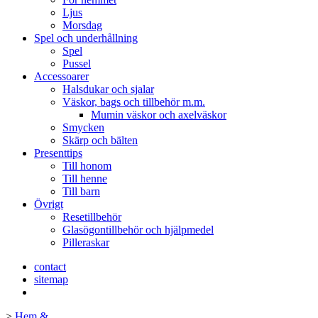
Ljus
Morsdag
Spel och underhållning
Spel
Pussel
Accessoarer
Halsdukar och sjalar
Väskor, bags och tillbehör m.m.
Mumin väskor och axelväskor
Smycken
Skärp och bälten
Presenttips
Till honom
Till henne
Till barn
Övrigt
Resetillbehör
Glasögontillbehör och hjälpmedel
Pilleraskar
contact
sitemap
>
Hem &