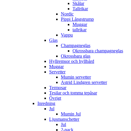
Skålar
Tallrikar
Nordic
Pippi Långstrump
Muggar
tallrikar
Vappu
Glas
Champagneglas
Okrossbara champagneglas
Okrossbara glas
Hyllremsor och hyllbård
Muggar
Servetter
Mumin servetter
Astrid Lindgren servetter
Termosar
Tesilar och tomma tepåsar
Övrigt
Inredning
Jul
Mumin Jul
Ljusmanschetter
Jul
2-pack