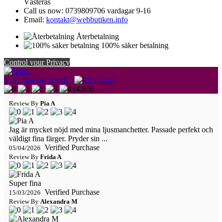
Västerås
Call us now:
0739809706 vardagar 9-16
Email:
kontakt@webbutiken.info
Återbetalning
100% säker betalning
Control your Privacy
Store Reviews ( 216 )
(
4,8
/
5
)
Review By
Pia A
Jag är mycket nöjd med mina ljusmanchetter. Passade perfekt och
väldigt fina färger. Pryder sin ...
Verified Purchase
05/04/2026
Review By
Frida A
Super fina
Verified Purchase
15/03/2026
Review By
Alexandra M