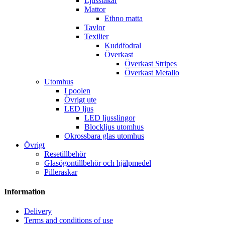
Ljusstakar
Mattor
Ethno matta
Tavlor
Texilier
Kuddfodral
Överkast
Överkast Stripes
Överkast Metallo
Utomhus
I poolen
Övrigt ute
LED ljus
LED ljusslingor
Blockljus utomhus
Okrossbara glas utomhus
Övrigt
Resetillbehör
Glasögontillbehör och hjälpmedel
Pilleraskar
Information
Delivery
Terms and conditions of use