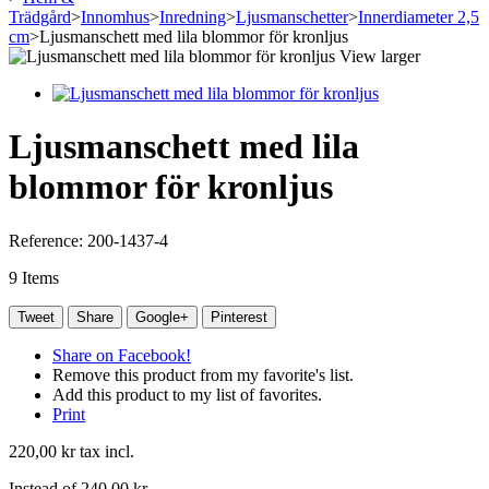
Trädgård
>
Innomhus
>
Inredning
>
Ljusmanschetter
>
Innerdiameter 2,5
cm
>
Ljusmanschett med lila blommor för kronljus
View larger
Ljusmanschett med lila
blommor för kronljus
Reference:
200-1437-4
9
Items
Tweet
Share
Google+
Pinterest
Share on Facebook!
Remove this product from my favorite's list.
Add this product to my list of favorites.
Print
220,00 kr
tax incl.
Instead of
240,00 kr