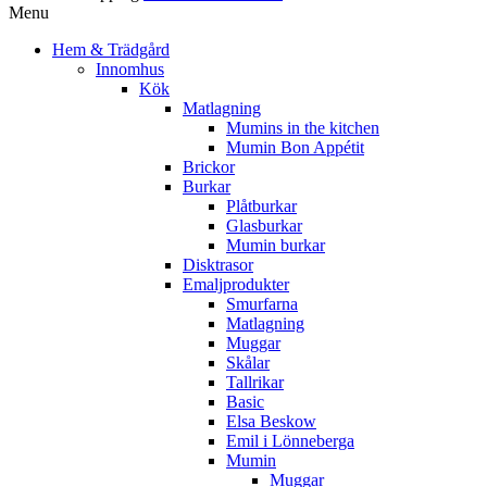
Menu
Hem & Trädgård
Innomhus
Kök
Matlagning
Mumins in the kitchen
Mumin Bon Appétit
Brickor
Burkar
Plåtburkar
Glasburkar
Mumin burkar
Disktrasor
Emaljprodukter
Smurfarna
Matlagning
Muggar
Skålar
Tallrikar
Basic
Elsa Beskow
Emil i Lönneberga
Mumin
Muggar