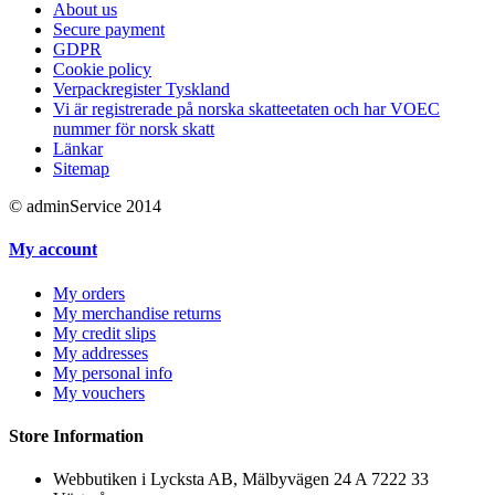
About us
Secure payment
GDPR
Cookie policy
Verpackregister Tyskland
Vi är registrerade på norska skatteetaten och har VOEC
nummer för norsk skatt
Länkar
Sitemap
© adminService 2014
My account
My orders
My merchandise returns
My credit slips
My addresses
My personal info
My vouchers
Store Information
Webbutiken i Lycksta AB, Mälbyvägen 24 A 7222 33