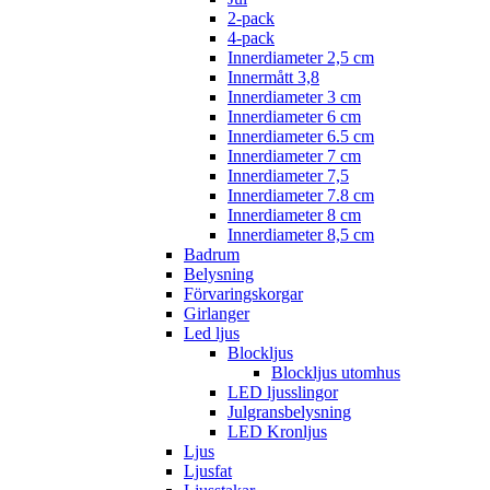
2-pack
4-pack
Innerdiameter 2,5 cm
Innermått 3,8
Innerdiameter 3 cm
Innerdiameter 6 cm
Innerdiameter 6.5 cm
Innerdiameter 7 cm
Innerdiameter 7,5
Innerdiameter 7.8 cm
Innerdiameter 8 cm
Innerdiameter 8,5 cm
Badrum
Belysning
Förvaringskorgar
Girlanger
Led ljus
Blockljus
Blockljus utomhus
LED ljusslingor
Julgransbelysning
LED Kronljus
Ljus
Ljusfat