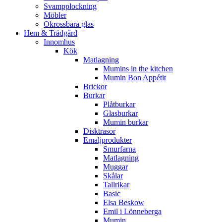
Svampplockning
Möbler
Okrossbara glas
Hem & Trädgård
Innomhus
Kök
Matlagning
Mumins in the kitchen
Mumin Bon Appétit
Brickor
Burkar
Plåtburkar
Glasburkar
Mumin burkar
Disktrasor
Emaljprodukter
Smurfarna
Matlagning
Muggar
Skålar
Tallrikar
Basic
Elsa Beskow
Emil i Lönneberga
Mumin