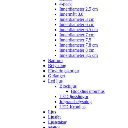
4-pack
Innerdiameter 2,5 cm
Innermått 3,8
Innerdiameter 3 cm
Innerdiameter 6 cm
Innerdiameter 6.5 cm
Innerdiameter 7 cm
Innerdiameter 7,5
Innerdiameter 7.8 cm
Innerdiameter 8 cm
Innerdiameter 8,5 cm
Badrum
Belysning
Förvaringskorgar
Girlanger
Led ljus
Blockljus
Blockljus utomhus
LED ljusslingor
Julgransbelysning
LED Kronljus
Ljus
Ljusfat
Ljusstakar
Mattor