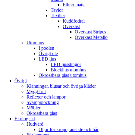
Ethno matta
Tavlor
Texilier
Kuddfodral
Överkast
Överkast Stripes
Överkast Metallo
Utomhus
I poolen
Övrigt ute
LED ljus
LED ljusslingor
Blockljus utomhus
Okrossbara glas utomhus
Övrigt
Klänningar, blusar och övriga kläder
Mygg fritt
Reflexer och lampor
Svampplockning
Möbler
Okrossbara glas
Ekologiskt
Hudvård
Oljor för kropp, ansikte och hår
För hemmet