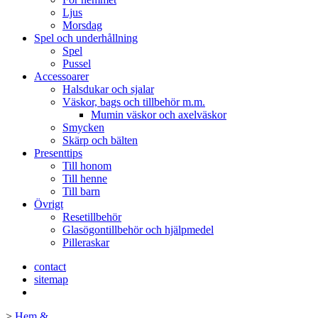
Ljus
Morsdag
Spel och underhållning
Spel
Pussel
Accessoarer
Halsdukar och sjalar
Väskor, bags och tillbehör m.m.
Mumin väskor och axelväskor
Smycken
Skärp och bälten
Presenttips
Till honom
Till henne
Till barn
Övrigt
Resetillbehör
Glasögontillbehör och hjälpmedel
Pilleraskar
contact
sitemap
>
Hem &