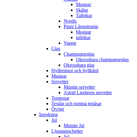
Muggar
Skålar
Tallrikar
Nordic
Pippi Långstrump
Muggar
tallrikar
Vappu
Glas
Champagneglas
Okrossbara champagneglas
Okrossbara glas
Hyllremsor och hyllbård
Muggar
Servetter
Mumin servetter
Astrid Lindgren servetter
Termosar
Tesilar och tomma tepåsar
Övrigt
Inredning
Jul
Mumin Jul
Ljusmanschetter
Jul