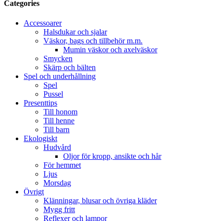
Categories
Accessoarer
Halsdukar och sjalar
Väskor, bags och tillbehör m.m.
Mumin väskor och axelväskor
Smycken
Skärp och bälten
Spel och underhållning
Spel
Pussel
Presenttips
Till honom
Till henne
Till barn
Ekologiskt
Hudvård
Oljor för kropp, ansikte och hår
För hemmet
Ljus
Morsdag
Övrigt
Klänningar, blusar och övriga kläder
Mygg fritt
Reflexer och lampor