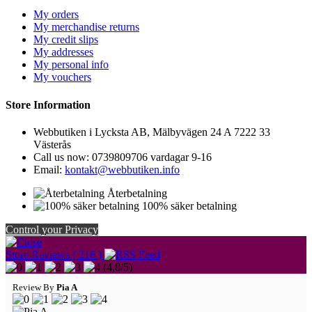
My orders
My merchandise returns
My credit slips
My addresses
My personal info
My vouchers
Store Information
Webbutiken i Lycksta AB, Mälbyvägen 24 A 7222 33
Västerås
Call us now:
0739809706 vardagar 9-16
Email:
kontakt@webbutiken.info
Återbetalning
100% säker betalning
Control your Privacy
Store Reviews ( 216 )
(
4,8
/
5
)
Review By
Pia A