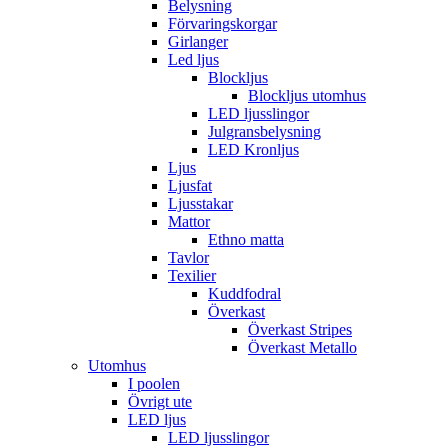
Belysning
Förvaringskorgar
Girlanger
Led ljus
Blockljus
Blockljus utomhus
LED ljusslingor
Julgransbelysning
LED Kronljus
Ljus
Ljusfat
Ljusstakar
Mattor
Ethno matta
Tavlor
Texilier
Kuddfodral
Överkast
Överkast Stripes
Överkast Metallo
Utomhus
I poolen
Övrigt ute
LED ljus
LED ljusslingor