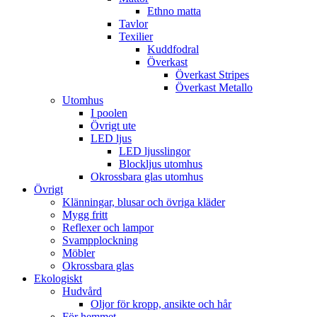
Ethno matta
Tavlor
Texilier
Kuddfodral
Överkast
Överkast Stripes
Överkast Metallo
Utomhus
I poolen
Övrigt ute
LED ljus
LED ljusslingor
Blockljus utomhus
Okrossbara glas utomhus
Övrigt
Klänningar, blusar och övriga kläder
Mygg fritt
Reflexer och lampor
Svampplockning
Möbler
Okrossbara glas
Ekologiskt
Hudvård
Oljor för kropp, ansikte och hår
För hemmet