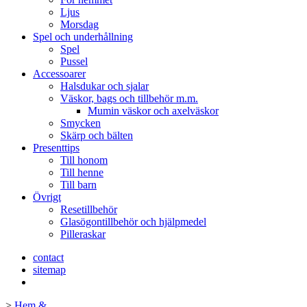
Ljus
Morsdag
Spel och underhållning
Spel
Pussel
Accessoarer
Halsdukar och sjalar
Väskor, bags och tillbehör m.m.
Mumin väskor och axelväskor
Smycken
Skärp och bälten
Presenttips
Till honom
Till henne
Till barn
Övrigt
Resetillbehör
Glasögontillbehör och hjälpmedel
Pilleraskar
contact
sitemap
>
Hem &