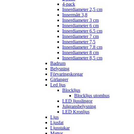
4-pack
Innerdiameter 2,5 cm
Innermått 3,8
Innerdiameter 3 cm
Innerdiameter 6 cm
Innerdiameter 6.5 cm
Innerdiameter 7 cm
Innerdiameter 7,5
Innerdiameter 7.8 cm
Innerdiameter 8 cm
Innerdiameter 8,5 cm
Badrum
Belysning
Förvaringskorgar
Girlanger
Led ljus
Blockljus
Blockljus utomhus
LED ljusslingor
Julgransbelysning
LED Kronljus
Ljus
Ljusfat
Ljusstakar
Mattor