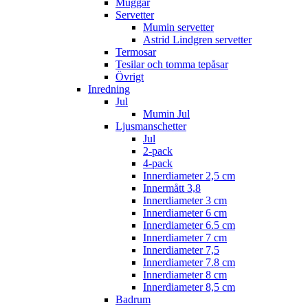
Muggar
Servetter
Mumin servetter
Astrid Lindgren servetter
Termosar
Tesilar och tomma tepåsar
Övrigt
Inredning
Jul
Mumin Jul
Ljusmanschetter
Jul
2-pack
4-pack
Innerdiameter 2,5 cm
Innermått 3,8
Innerdiameter 3 cm
Innerdiameter 6 cm
Innerdiameter 6.5 cm
Innerdiameter 7 cm
Innerdiameter 7,5
Innerdiameter 7.8 cm
Innerdiameter 8 cm
Innerdiameter 8,5 cm
Badrum