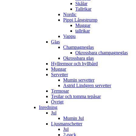
Skålar
Tallrikar
Nordic
Pippi Långstrump
Muggar
tallrikar
Vappu
Glas
Champagneglas
Okrossbara champagneglas
Okrossbara glas
Hyllremsor och hyllbård
Muggar
Servetter
Mumin servetter
Astrid Lindgren servetter
Termosar
Tesilar och tomma tepåsar
Övrigt
Inredning
Jul
Mumin Jul
Ljusmanschetter
Jul
2-pack