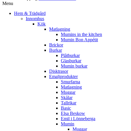
Menu
Hem & Trädgård
Innomhus
Kök
Matlagning
Mumins in the kitchen
Mumin Bon Appétit
Brickor
Burkar
Plåtburkar
Glasburkar
Mumin burkar
Disktrasor
Emaljprodukter
Smurfarna
Matlagning
Muggar
Skålar
Tallrikar
Basic
Elsa Beskow
Emil i Lönneberga
Mumin
Muggar