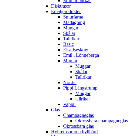
Mumin burkar
Disktrasor
Emaljprodukter
Smurfarna
Matlagning
Muggar
Skålar
Tallrikar
Basic
Elsa Beskow
Emil i Lönneberga
Mumin
Muggar
Skålar
Tallrikar
Nordic
Pippi Långstrump
Muggar
tallrikar
Vappu
Glas
Champagneglas
Okrossbara champagneglas
Okrossbara glas
Hyllremsor och hyllbård