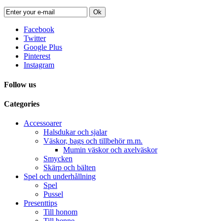
Ok
Facebook
Twitter
Google Plus
Pinterest
Instagram
Follow us
Categories
Accessoarer
Halsdukar och sjalar
Väskor, bags och tillbehör m.m.
Mumin väskor och axelväskor
Smycken
Skärp och bälten
Spel och underhållning
Spel
Pussel
Presenttips
Till honom
Till henne