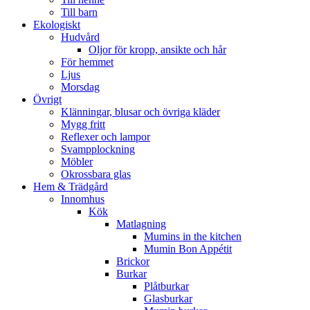
Till barn
Ekologiskt
Hudvård
Oljor för kropp, ansikte och hår
För hemmet
Ljus
Morsdag
Övrigt
Klänningar, blusar och övriga kläder
Mygg fritt
Reflexer och lampor
Svampplockning
Möbler
Okrossbara glas
Hem & Trädgård
Innomhus
Kök
Matlagning
Mumins in the kitchen
Mumin Bon Appétit
Brickor
Burkar
Plåtburkar
Glasburkar