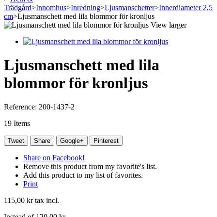
Trädgård
>
Innomhus
>
Inredning
>
Ljusmanschetter
>
Innerdiameter 2,5
cm
>
Ljusmanschett med lila blommor för kronljus
View larger
Ljusmanschett med lila
blommor för kronljus
Reference:
200-1437-2
19
Items
Tweet
Share
Google+
Pinterest
Share on Facebook!
Remove this product from my favorite's list.
Add this product to my list of favorites.
Print
115,00 kr
tax incl.
Instead of
120,00 kr