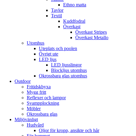
Ethno matta
Tavlor
Textil
Kuddfodral
Överkast
Överkast Stripes
Överkast Metallo
Utomhus
Uteplats och poolen
Övrigt ute
LED ljus
LED ljusslingor
Blockljus utomhus
Okrossbara glas utomhus
Outdoor
Fritidskbyxa
Mygg fritt
Reflexer och lampor
Svampplockning
Möbler
Okrossbara glas
Miljövänligt
Hudvård
Oljor för kropp, ansikte och hår
För hemmet