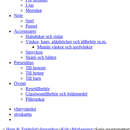
Ljus
Morsdag
Nöje
Spel
Pussel
Accessoarer
Halsdukar och sjalar
Väskor, bags, plånböcker och tillbehör m.m.
Mumin väskor och axelväskor
Smycken
Skärp och bälten
Presenttips
Till honom
Till henne
Till barn
Övrigt
Resetillbehör
Glasögontillbehör och hjälpmedel
Pilleraskar
yhteystiedot
sivukartta
>
Hem & Trädgård
>
Innomhus
>
Kök
>
Matlagning
>
Sarja ruostumattoma