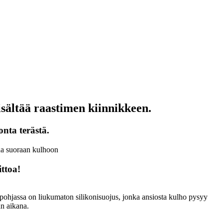
sisältää raastimen kiinnikkeen.
nta terästä.
ida suoraan kulhoon
ttoa!
pohjassa on liukumaton silikonisuojus, jonka ansiosta kulho pysyy
än aikana.