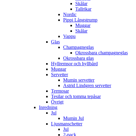
Skålar
Tallrikar
Nordic
Pippi Långstrump
Muggar
Skålar
Vappu
Glas
Champagneglas
Okrossbara champagneglas
Okrossbara glas
Hyllremsor och hyllbård
Muggar
Servetter
Mumin servetter
Astrid Lindgren servetter
Termosar
Tesilar och tomma tepåsar
Övrigt
Inredning
Jul
Mumin Jul
Ljusmanschetter
Jul
2-pack