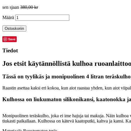
sen sjaan
380,00 kr
Määrä
Ostoskoriin
Save
Tiedot
Jos etsit käytännöllistä kulhoa ruoanlaitto
Tässä on tyylikäs ja monipuolinen 4 litran teräskulho
Raastin asettaa kaksi eri kokoa, kun aiot raastaa yhden, kun aiot viipa
Kulhossa on liukumaton silikonikansi, kaatonokka ja
Monipuolinen teräskulho, joka ei ime hajuja tai makuja. Näin kulhoa
tiukasti paikallaan. Kulhossa on kätevä kaatoputki, kahva ja kansi. K
Materiaali: Ruostumaton teräs