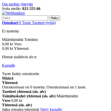
Ota meihin yhteyttä
Soita meille:
021-555 66
Haku
Ostoskori
0
Tuote
Tuotteet
(tyhjä)
Ei tuotteita
Määrittämättä
Toimitus
0,00 kr
Vero
0,00 kr
Yhteensä
Hinnat sisältävät alv:n
Kassalle
Tuote lisätty ostoskoriin
Määrä
Yhteensä
Ostoskorissasi on
0
tuotetta.
Ostoskorissasi on 1 tuote.
Tuotteet yhteensä (sis. alv)
Toimituskulut yhteensä (sis. alv)
Määrittämättä
Vero
0,00 kr
Yhteensä (sis. alv)
Jatka ostosten tekemistä
Siirry kassalle