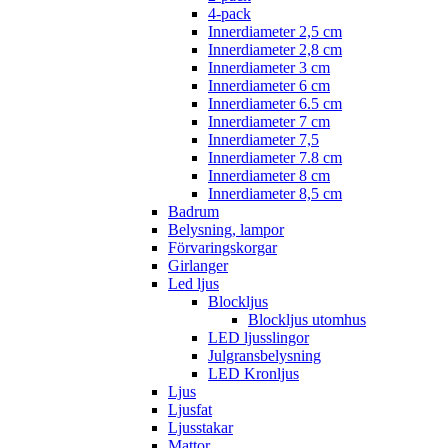
4-pack
Innerdiameter 2,5 cm
Innerdiameter 2,8 cm
Innerdiameter 3 cm
Innerdiameter 6 cm
Innerdiameter 6.5 cm
Innerdiameter 7 cm
Innerdiameter 7,5
Innerdiameter 7.8 cm
Innerdiameter 8 cm
Innerdiameter 8,5 cm
Badrum
Belysning, lampor
Förvaringskorgar
Girlanger
Led ljus
Blockljus
Blockljus utomhus
LED ljusslingor
Julgransbelysning
LED Kronljus
Ljus
Ljusfat
Ljusstakar
Mattor