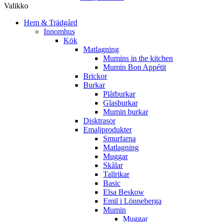
Valikko
Hem & Trädgård
Innomhus
Kök
Matlagning
Mumins in the kitchen
Mumin Bon Appétit
Brickor
Burkar
Plåtburkar
Glasburkar
Mumin burkar
Disktrasor
Emaljprodukter
Smurfarna
Matlagning
Muggar
Skålar
Tallrikar
Basic
Elsa Beskow
Emil i Lönneberga
Mumin
Muggar