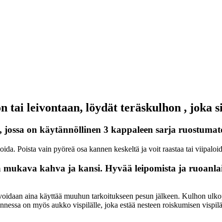
on tai leivontaan, löydät teräskulhon , joka 
, jossa on käytännöllinen 3 kappaleen sarja ruostumato
loida. Poista vain pyöreä osa kannen keskeltä ja voit raastaa tai viipalo
 mukava kahva ja kansi. Hyvää leipomista ja ruoanlai
 voidaan aina käyttää muuhun tarkoitukseen pesun jälkeen. Kulhon ulko
annessa on myös aukko vispilälle, joka estää nesteen roiskumisen vispil