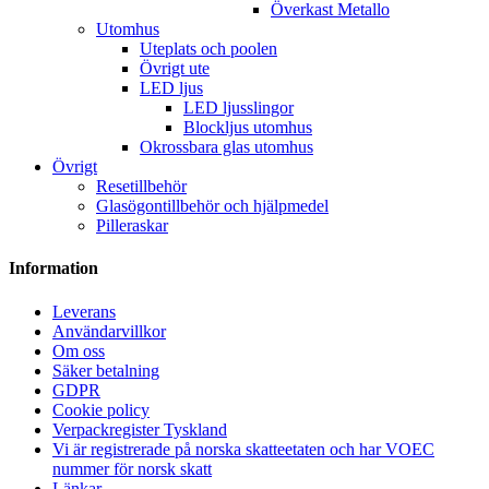
Överkast Metallo
Utomhus
Uteplats och poolen
Övrigt ute
LED ljus
LED ljusslingor
Blockljus utomhus
Okrossbara glas utomhus
Övrigt
Resetillbehör
Glasögontillbehör och hjälpmedel
Pilleraskar
Information
Leverans
Användarvillkor
Om oss
Säker betalning
GDPR
Cookie policy
Verpackregister Tyskland
Vi är registrerade på norska skatteetaten och har VOEC
nummer för norsk skatt
Länkar