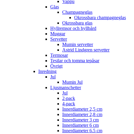
Vappu
Glas
Champagneglas
Okrossbara champagneglas
Okrossbara glas
Hyllremsor och hyllbård
Muggar
Servetter
Mumin servetter
Astrid Lindgren servetter
Termosar
Tesilar och tomma tepåsar
Övrigt
Inredning
Jul
Mumin Jul
Ljusmanschetter
Jul
2-pack
4-pack
Innerdiameter 2,5 cm
Innerdiameter 2,8 cm
Innerdiameter 3 cm
Innerdiameter 6 cm
Innerdiameter 6.5 cm