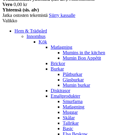
Vero
0,00 kr
Yhteensä (sis. alv)
Jatka ostosten tekemistä
Siirry kassalle
Valikko
Hem & Trädgård
Innomhus
Kök
Matlagning
Mumins in the kitchen
Mumin Bon Appétit
Brickor
Burkar
Plåtburkar
Glasburkar
Mumin burkar
Disktrasor
Emaljprodukter
Smurfarna
Matlagning
Muggar
Skålar
Tallrikar
Basic
Elsa Beskow