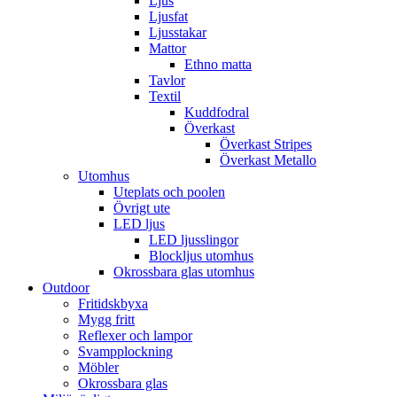
Ljus
Ljusfat
Ljusstakar
Mattor
Ethno matta
Tavlor
Textil
Kuddfodral
Överkast
Överkast Stripes
Överkast Metallo
Utomhus
Uteplats och poolen
Övrigt ute
LED ljus
LED ljusslingor
Blockljus utomhus
Okrossbara glas utomhus
Outdoor
Fritidskbyxa
Mygg fritt
Reflexer och lampor
Svampplockning
Möbler
Okrossbara glas