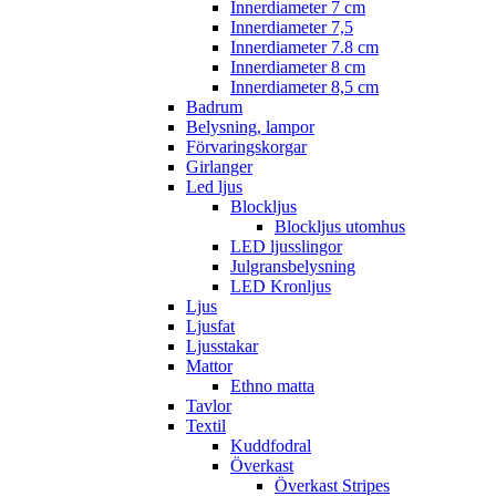
Innerdiameter 7 cm
Innerdiameter 7,5
Innerdiameter 7.8 cm
Innerdiameter 8 cm
Innerdiameter 8,5 cm
Badrum
Belysning, lampor
Förvaringskorgar
Girlanger
Led ljus
Blockljus
Blockljus utomhus
LED ljusslingor
Julgransbelysning
LED Kronljus
Ljus
Ljusfat
Ljusstakar
Mattor
Ethno matta
Tavlor
Textil
Kuddfodral
Överkast
Överkast Stripes