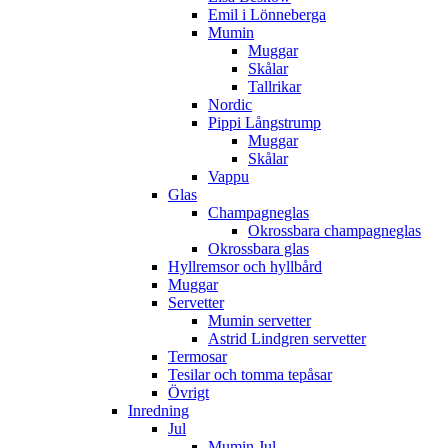
Emil i Lönneberga
Mumin
Muggar
Skålar
Tallrikar
Nordic
Pippi Långstrump
Muggar
Skålar
Vappu
Glas
Champagneglas
Okrossbara champagneglas
Okrossbara glas
Hyllremsor och hyllbård
Muggar
Servetter
Mumin servetter
Astrid Lindgren servetter
Termosar
Tesilar och tomma tepåsar
Övrigt
Inredning
Jul
Mumin Jul