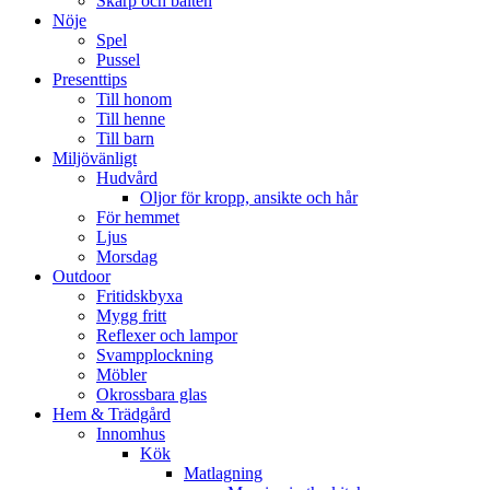
Skärp och bälten
Nöje
Spel
Pussel
Presenttips
Till honom
Till henne
Till barn
Miljövänligt
Hudvård
Oljor för kropp, ansikte och hår
För hemmet
Ljus
Morsdag
Outdoor
Fritidskbyxa
Mygg fritt
Reflexer och lampor
Svampplockning
Möbler
Okrossbara glas
Hem & Trädgård
Innomhus
Kök
Matlagning