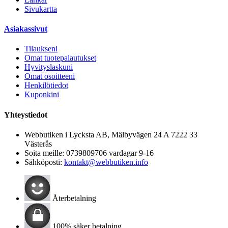
Sivukartta
Asiakassivut
Tilaukseni
Omat tuotepalautukset
Hyvityslaskuni
Omat osoitteeni
Henkilötiedot
Kuponkini
Yhteystiedot
Webbutiken i Lycksta AB, Mälbyvägen 24 A 7222 33
Västerås
Soita meille:
0739809706 vardagar 9-16
Sähköposti:
kontakt@webbutiken.info
Återbetalning
100% säker betalning