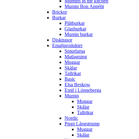
Mumins in the kitchen
Mumin Bon Appétit
Brickor
Burkar
Plåtburkar
Glasburkar
Mumin burkar
Disktrasor
Emaljprodukter
Smurfarna
Matlagning
Muggar
Skålar
Tallrikar
Basic
Elsa Beskow
Emil i Lönneberga
Mumin
Muggar
Skålar
Tallrikar
Nordic
Pippi Långstrump
Muggar
Skålar