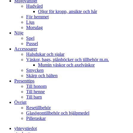
Miljövänligt
Hudvård
Oljor för kropp, ansikte och hår
För hemmet
Ljus
Morsdag
Nöje
Spel
Pussel
Accessoarer
Halsdukar och sjalar
Väskor, bags, plånböcker och tillbehör m.m.
Mumin väskor och axelväskor
Smycken
Skärp och bälten
Presenttips
Till honom
Till henne
Till barn
Övrigt
Resetillbehör
Glasögontillbehör och hjälpmedel
Pilleraskar
yhteystiedot