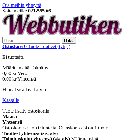
Ota meihin yhteyttä
Soita meille:
021-555 66
Haku
Ostoskori
0
Tuote
Tuotteet
(tyhjä)
Ei tuotteita
Määrittämättä
Toimitus
0,00 kr
Vero
0,00 kr
Yhteensä
Hinnat sisältävät alv:n
Kassalle
Tuote lisätty ostoskoriin
Määrä
Yhteensä
Ostoskorissasi on
0
tuotetta.
Ostoskorissasi on 1 tuote.
Tuotteet yhteensä (sis. alv)
Toimituskulut yhteensä (sis. alv)
Määrittämättä