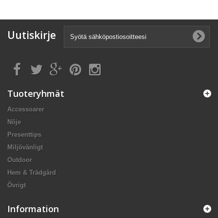
Uutiskirje
Tuoteryhmät
Accessoarer
Nöje
Presenttips
Miljövänligt
Outdoor
Hem & Trädgård
Övrigt
Information