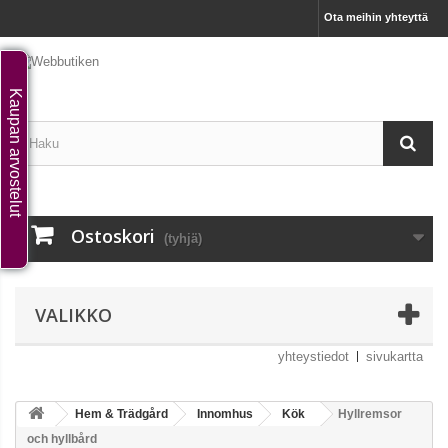
Ota meihin yhteyttä
Kaupan arvostelut
Ostoskori
(tyhjä)
VALIKKO
yhteystiedot
sivukartta
Hem & Trädgård
Innomhus
Kök
Hyllremsor
och hyllbård