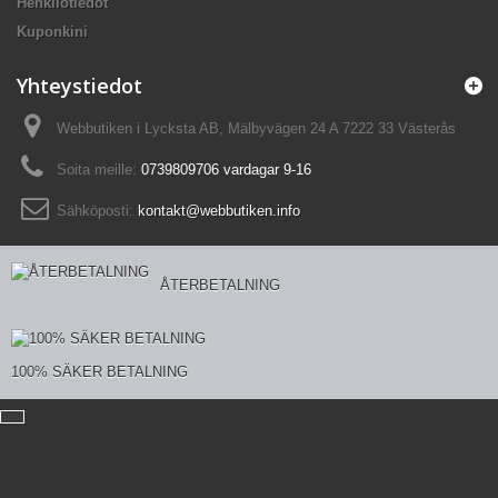
Henkilötiedot
Kuponkini
Yhteystiedot
Webbutiken i Lycksta AB, Mälbyvägen 24 A 7222 33 Västerås
Soita meille:
0739809706 vardagar 9-16
Sähköposti:
kontakt@webbutiken.info
ÅTERBETALNING
100% SÄKER BETALNING