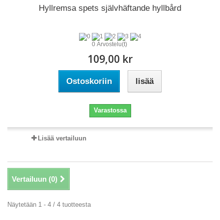
Hyllremsa spets självhäftande hyllbård
0 Arvostelu(t)
109,00 kr
Ostoskoriin
lisää
Varastossa
Lisää vertailuun
Vertailuun (
0
)
Näytetään 1 - 4 / 4 tuotteesta