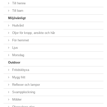
Till henne
Till barn
Miljövänligt
Hudvård
Oljor för kropp, ansikte och hår
För hemmet
Ljus
Morsdag
Outdoor
Fritidskbyxa
Mygg fritt
Reflexer och lampor
Svampplockning
Möbler
Okrossbara glas