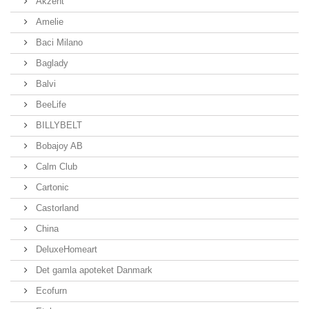
Akzent
Amelie
Baci Milano
Baglady
Balvi
BeeLife
BILLYBELT
Bobajoy AB
Calm Club
Cartonic
Castorland
China
DeluxeHomeart
Det gamla apoteket Danmark
Ecofurn