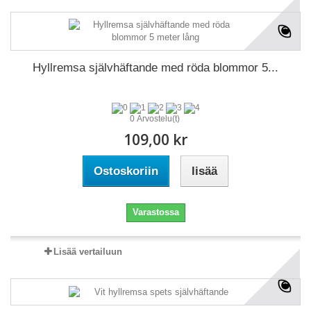
Hyllremsa självhäftande med röda blommor 5...
0 Arvostelu(t)
109,00 kr
Ostoskoriin
lisää
Varastossa
Lisää vertailuun