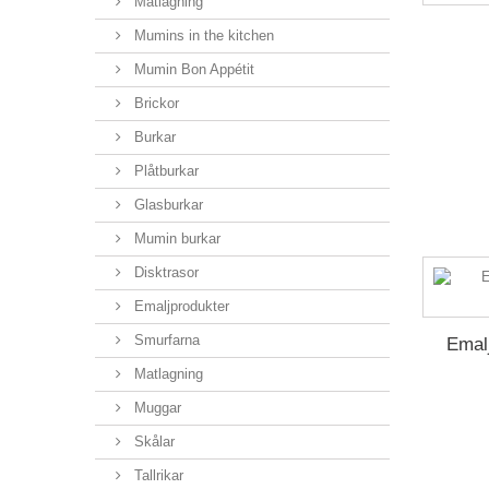
Matlagning
Mumins in the kitchen
Mumin Bon Appétit
Brickor
Burkar
Plåtburkar
Glasburkar
Mumin burkar
Disktrasor
Emaljprodukter
Smurfarna
Emal
Matlagning
Muggar
Skålar
Tallrikar