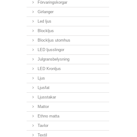
Förvaringskorgar
Girlanger
Led ljus
Blockljus
Blockljus utomhus
LED ljusslingor
Julgransbelysning
LED Kronljus
Ljus
Ljusfat
Ljusstakar
Mattor
Ethno matta
Tavlor
Textil