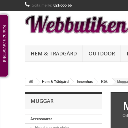
Soita meille:
021-555 66
Kaupan arvostelut
HEM & TRÄDGÅRD
OUTDOOR
Hem & Trädgård
Innomhus
Kök
Mugga
MUGGAR
Oli
Accessoarer
Halsdukar och sjalar