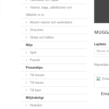
Väskor, bags, plånböcker och
tillbehör m.m.
Mumin väskor och axelväskor
Smycken
MUGG
Skärp och bälten
Lajittele
Nöje
Spel
Pussel
Näytetään 
Presenttips
Till honom
Till henne
Till barn
Emal
Miljövänligt
Hudvård