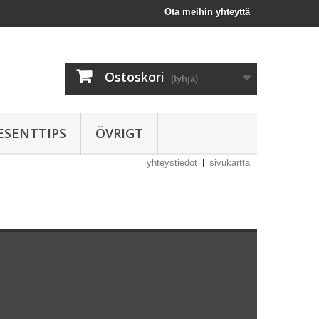
Ota meihin yhteyttä
Ostoskori
(tyhjä)
ESENTTIPS
ÖVRIGT
yhteystiedot
sivukartta