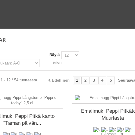
AR
Näytä
/sivu
1 - 12 / 54 tuotteesta
Edellinen
1
2
3
4
5
Seuraav
Emalimuki Peppi Pitkät
imuki Peppi Pitkä kanto
Muurlasta
"Tämän päivän...
0 Arvostelu(t)