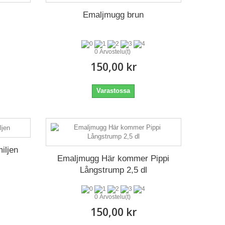
Emaljmugg brun
0 Arvostelu(t)
150,00 kr
Varastossa
iljen
Emaljmugg Här kommer Pippi
Långstrump 2,5 dl
0 Arvostelu(t)
150,00 kr