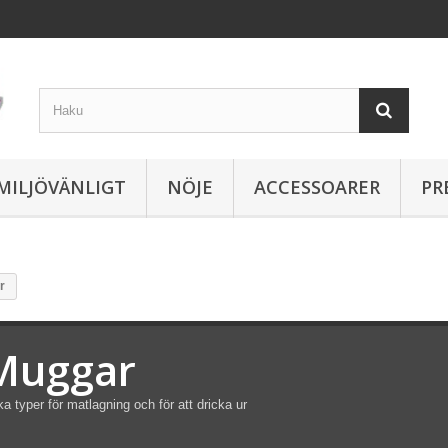
MILJÖVÄNLIGT
NÖJE
ACCESSOARER
PR
r
Muggar
ka typer för matlagning och för att dricka ur