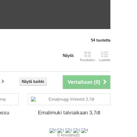
54 tuotetta
Näytä:
Ruudukko
Luettelo
a
Näytä kaikki
Vertailuun (
0
)
ossu
Emalimuki talviaikaan 3,7dl
0 Arvostelu(t)