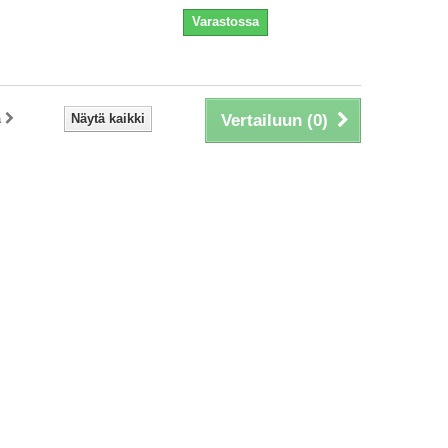
Varastossa
a
Näytä kaikki
Vertailuun (
0
)