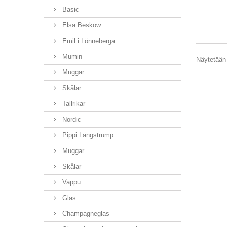
Basic
Elsa Beskow
Emil i Lönneberga
Mumin
Näytetään 
Muggar
Skålar
Tallrikar
Nordic
Pippi Långstrump
Muggar
Skålar
Vappu
Glas
Champagneglas