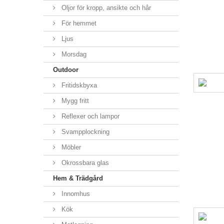
Oljor för kropp, ansikte och hår
För hemmet
Ljus
Morsdag
Outdoor
Fritidskbyxa
Mygg fritt
Reflexer och lampor
Svampplockning
Möbler
Okrossbara glas
Hem & Trädgård
Innomhus
Kök