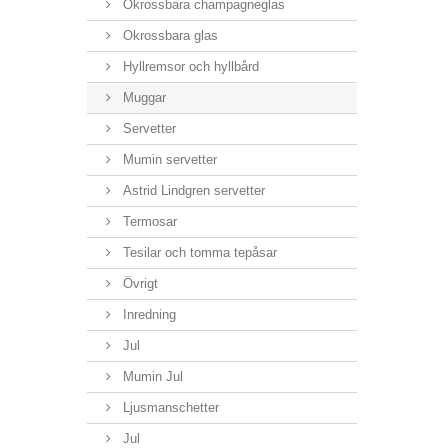
Okrossbara champagneglas
Okrossbara glas
Hyllremsor och hyllbård
Muggar
Servetter
Mumin servetter
Astrid Lindgren servetter
Termosar
Tesilar och tomma tepåsar
Övrigt
Inredning
Jul
Mumin Jul
Ljusmanschetter
Jul