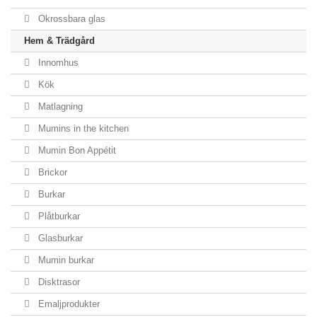
Okrossbara glas
Hem & Trädgård
Innomhus
Kök
Matlagning
Mumins in the kitchen
Mumin Bon Appétit
Brickor
Burkar
Plåtburkar
Glasburkar
Mumin burkar
Disktrasor
Emaljprodukter