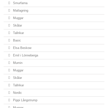
Smurfarna
Matlagning
Muggar
Skålar
Tallrikar
Basic
Elsa Beskow
Emil i Lönneberga
Mumin
Muggar
Skålar
Tallrikar
Nordic
Pippi Långstrump
Muggar