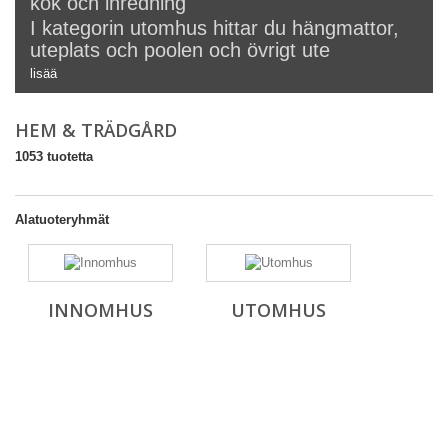
kök och inredning
I kategorin utomhus hittar du hängmattor,
uteplats och poolen och övrigt ute
lisää
HEM & TRÄDGÅRD
1053 tuotetta
Alatuoteryhmät
INNOMHUS
UTOMHUS