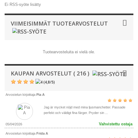
Ei RSS-syöte lisätty
VIIMEISIMMÄT TUOTEARVOSTELUT
Tuotearvosteluita ei vielä ole.
KAUPAN ARVOSTELUT ( 216 )
(
4,8
/
5
)
Arvostelun kirjoittaja
Pia A
Jag är mycket nöjd med mina ljusmanchetter. Passade
perfekt och väldigt fina färger. Pryder sin ...
Vahvistettu ostaja
05/04/2026
Arvostelun kirjoittaja
Frida A