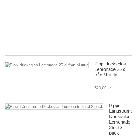
–
G
m
Pi
L
|
Mu
19
Pippi dricksglas
Lemonade 25 cl
från Muurla
520,00 kr
Pippi
Långstrump
Dricksglas
Lemonade
25 cl 2-
pack