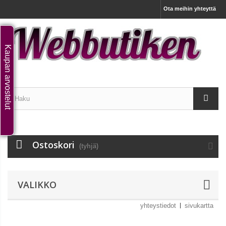
Ota meihin yhteyttä
Kaupan arvostelut
Ostoskori
(tyhjä)
VALIKKO
yhteystiedot
sivukartta