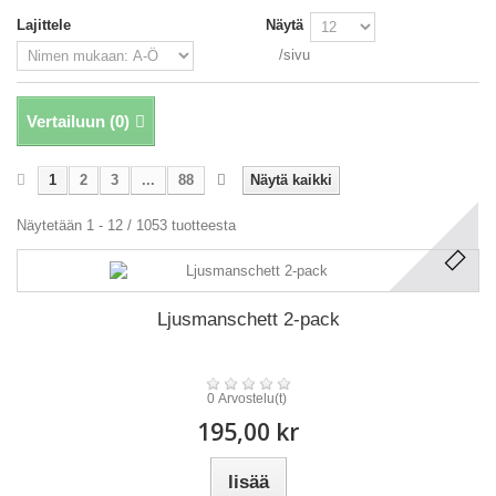
Lajittele
Näytä
/sivu
Vertailuun (
0
)
1
2
3
...
88
Näytä kaikki
Näytetään 1 - 12 / 1053 tuotteesta
Ljusmanschett 2-pack
0 Arvostelu(t)
195,00 kr
lisää