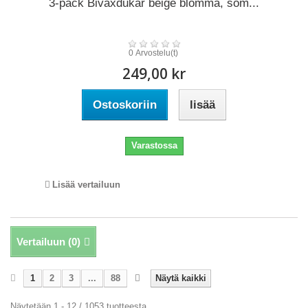
3-pack Bivaxdukar beige blomma, som...
0 Arvostelu(t)
249,00 kr
Ostoskoriin
lisää
Varastossa
Lisää vertailuun
Vertailuun (
0
)
1
2
3
...
88
Näytä kaikki
Näytetään 1 - 12 / 1053 tuotteesta