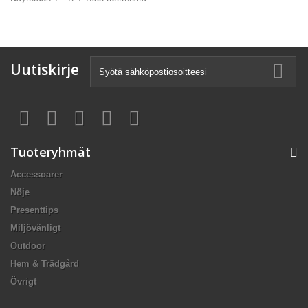
Uutiskirje
Tuoteryhmät
Accessoarer
Nöje
Presenttips
Miljövänligt
Outdoor
Hem & Trädgård
Övrigt