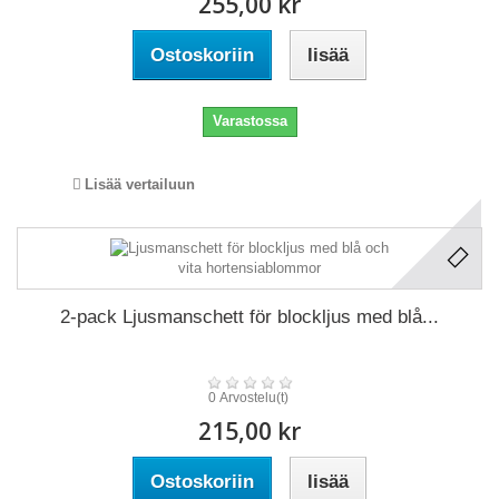
255,00 kr
Ostoskoriin
lisää
Varastossa
Lisää vertailuun
2-pack Ljusmanschett för blockljus med blå...
0 Arvostelu(t)
215,00 kr
Ostoskoriin
lisää