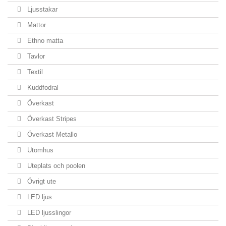
Ljusstakar
Mattor
Ethno matta
Tavlor
Textil
Kuddfodral
Överkast
Överkast Stripes
Överkast Metallo
Utomhus
Uteplats och poolen
Övrigt ute
LED ljus
LED ljusslingor