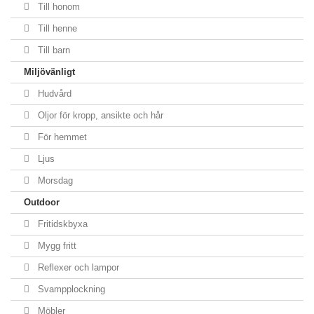
Till honom
Till henne
Till barn
Miljövänligt
Hudvård
Oljor för kropp, ansikte och hår
För hemmet
Ljus
Morsdag
Outdoor
Fritidskbyxa
Mygg fritt
Reflexer och lampor
Svampplockning
Möbler