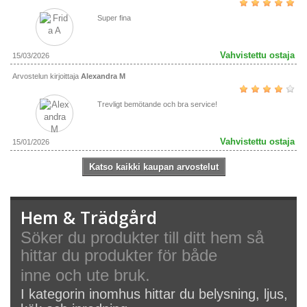
Super fina
Vahvistettu ostaja
15/03/2026
Arvostelun kirjoittaja
Alexandra M
Trevligt bemötande och bra service!
Vahvistettu ostaja
15/01/2026
Katso kaikki kaupan arvostelut
Hem & Trädgård
Söker du produkter till ditt hem så
hittar du produkter för både
inne och ute bruk.
I kategorin inomhus hittar du belysning, ljus,