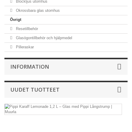
Blockljus utomhus
Okrossbara glas utomhus
Övrigt
Resetillbehör
Glasögontillbehör och hjälpmedel
Pilleraskar
INFORMATION
UUDET TUOTTEET
Pi
Ka
L
1,
L