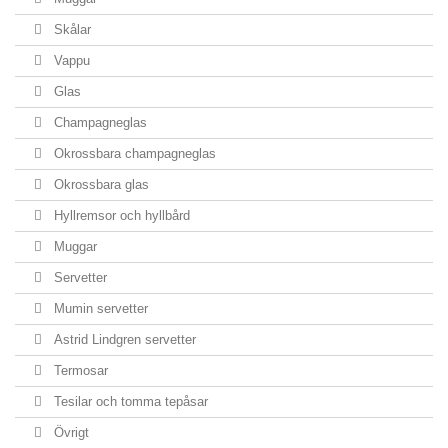
Skålar
Vappu
Glas
Champagneglas
Okrossbara champagneglas
Okrossbara glas
Hyllremsor och hyllbård
Muggar
Servetter
Mumin servetter
Astrid Lindgren servetter
Termosar
Tesilar och tomma tepåsar
Övrigt