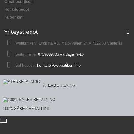
Omat osoitteeni
Henkilötiedot
Kuponkini
Yhteystiedot
Webbutiken i Lycksta AB, Mälbyvägen 24 A 7222 33 Västerås
Soita meille:
0739809706 vardagar 9-16
Sähköposti:
kontakt@webbutiken.info
ÅTERBETALNING
100% SÄKER BETALNING