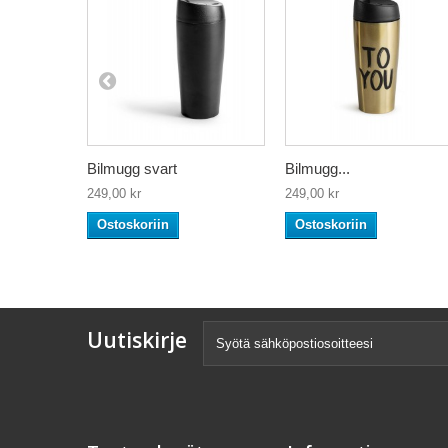
Bilmugg svart
Bilmugg...
249,00 kr
249,00 kr
Ostoskoriin
Ostoskoriin
Uutiskirje