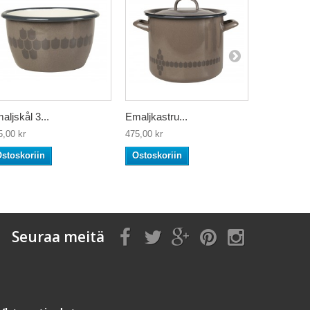
aljskål 3...
Emaljkastru...
Emaljmugg
5,00 kr
475,00 kr
150,00 kr
stoskoriin
Ostoskoriin
Ostoskori
Seuraa meitä