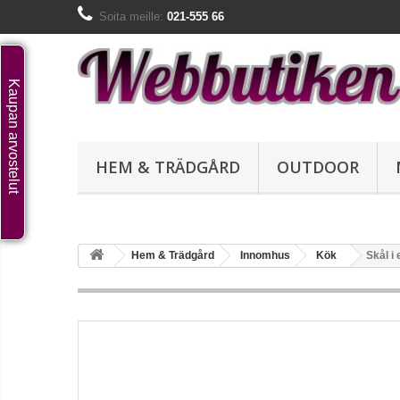
Soita meille:
021-555 66
Kaupan arvostelut
HEM & TRÄDGÅRD
OUTDOOR
Hem & Trädgård
Innomhus
Kök
Skål i 