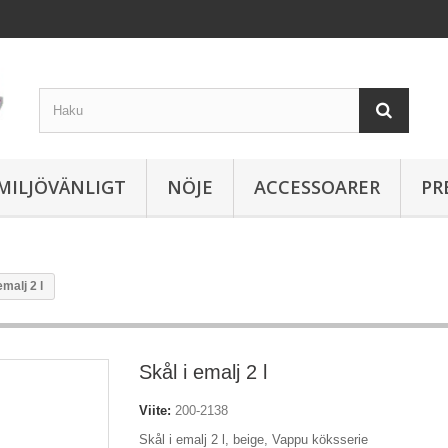
MILJÖVÄNLIGT
NÖJE
ACCESSOARER
PR
emalj 2 l
Skål i emalj 2 l
Viite:
200-2138
Skål i emalj 2 l, beige, Vappu köksserie