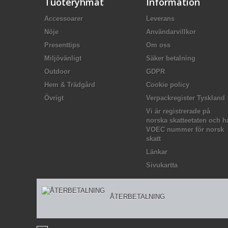
Tuoteryhmät
Information
Accessoarer
Leverans
Nöje
Användarvillkor
Presenttips
Om oss
Miljövänligt
Säker betalning
Outdoor
GDPR
Hem & Trädgård
Cookie policy
Övrigt
Verpackregister Tyskland
Vi är registrerade på
norska skatteetaten och h
VOEC nummer för norsk
skatt
Länkar
Sivukartta
ÅTERBETALNING