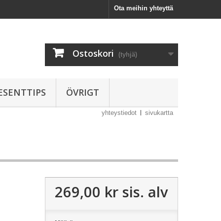
Ota meihin yhteyttä
Ostoskori
(tyhjä)
ESENTTIPS
ÖVRIGT
yhteystiedot
sivukartta
269,00 kr
sis. alv