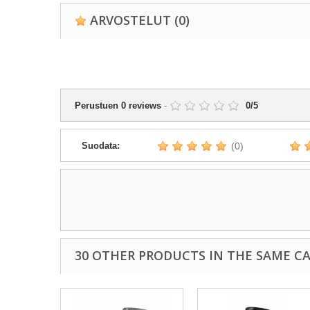
ARVOSTELUT
(0)
Perustuen
0
reviews
-
0
/
5
Suodata:
(0)
30 OTHER PRODUCTS IN THE SAME C