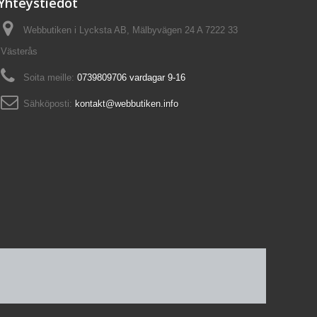
Yhteystiedot
Webbutiken i Lycksta AB, Mälbyvägen 24 A 7222 33
Västerås
Soita meille:
0739809706 vardagar 9-16
Sähköposti:
kontakt@webbutiken.info