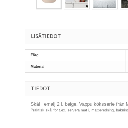
LISÄTIEDOT
Färg
Material
TIEDOT
Skål i emalj 2 l, beige, Vappu köksserie från
Praktisk skål för t.ex. servera mat i, matberedning, bakni