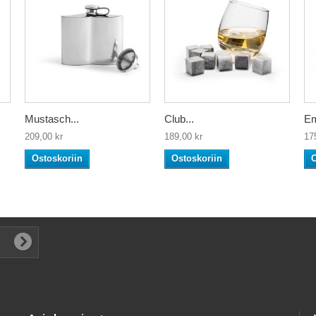
Mustasch...
Club...
Em
209,00 kr
189,00 kr
17
Ostoskoriin
Ostoskoriin
O