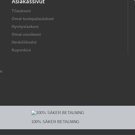
Asiakassivut
Tilaukseni
Omat tuotepalautukset
Hyvityslaskuni
Omat osoitteeni
Henkilötiedot
Kuponkini
ar
100% SÄKER BETALNING