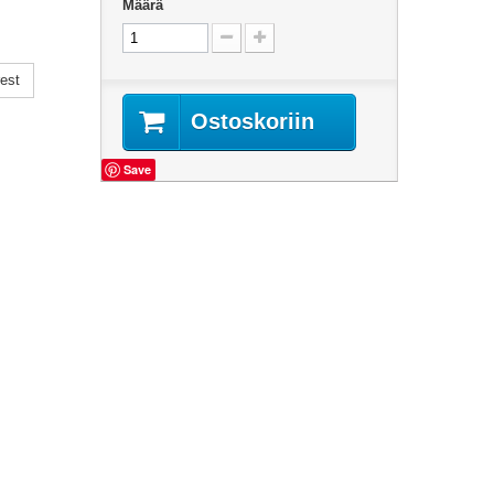
Määrä
est
Ostoskoriin
Save