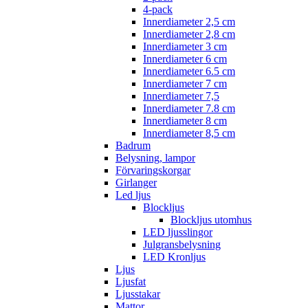
4-pack
Innerdiameter 2,5 cm
Innerdiameter 2,8 cm
Innerdiameter 3 cm
Innerdiameter 6 cm
Innerdiameter 6.5 cm
Innerdiameter 7 cm
Innerdiameter 7,5
Innerdiameter 7.8 cm
Innerdiameter 8 cm
Innerdiameter 8,5 cm
Badrum
Belysning, lampor
Förvaringskorgar
Girlanger
Led ljus
Blockljus
Blockljus utomhus
LED ljusslingor
Julgransbelysning
LED Kronljus
Ljus
Ljusfat
Ljusstakar
Mattor