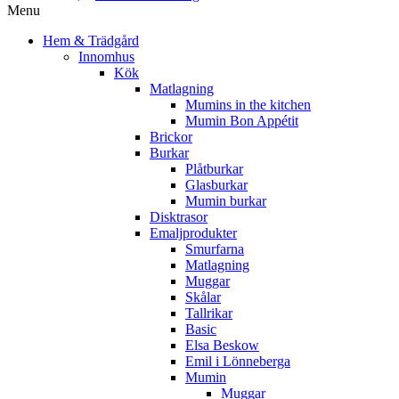
Menu
Hem & Trädgård
Innomhus
Kök
Matlagning
Mumins in the kitchen
Mumin Bon Appétit
Brickor
Burkar
Plåtburkar
Glasburkar
Mumin burkar
Disktrasor
Emaljprodukter
Smurfarna
Matlagning
Muggar
Skålar
Tallrikar
Basic
Elsa Beskow
Emil i Lönneberga
Mumin
Muggar