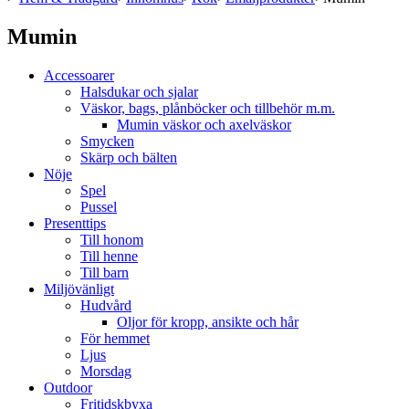
Mumin
Accessoarer
Halsdukar och sjalar
Väskor, bags, plånböcker och tillbehör m.m.
Mumin väskor och axelväskor
Smycken
Skärp och bälten
Nöje
Spel
Pussel
Presenttips
Till honom
Till henne
Till barn
Miljövänligt
Hudvård
Oljor för kropp, ansikte och hår
För hemmet
Ljus
Morsdag
Outdoor
Fritidskbyxa