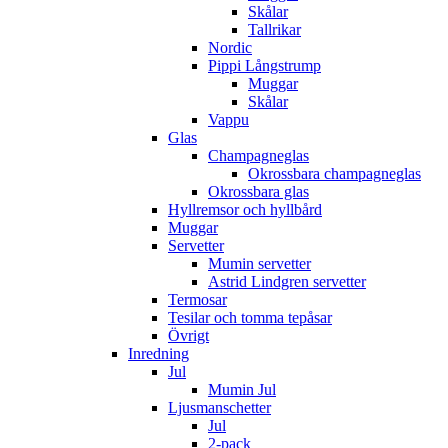
Skålar
Tallrikar
Nordic
Pippi Långstrump
Muggar
Skålar
Vappu
Glas
Champagneglas
Okrossbara champagneglas
Okrossbara glas
Hyllremsor och hyllbård
Muggar
Servetter
Mumin servetter
Astrid Lindgren servetter
Termosar
Tesilar och tomma tepåsar
Övrigt
Inredning
Jul
Mumin Jul
Ljusmanschetter
Jul
2-pack