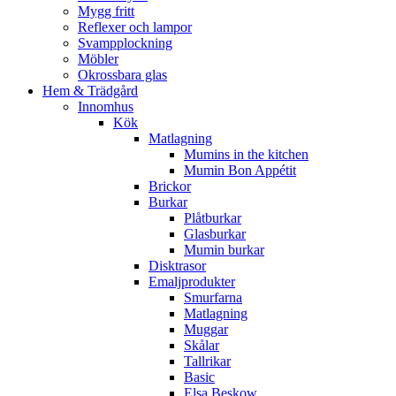
Mygg fritt
Reflexer och lampor
Svampplockning
Möbler
Okrossbara glas
Hem & Trädgård
Innomhus
Kök
Matlagning
Mumins in the kitchen
Mumin Bon Appétit
Brickor
Burkar
Plåtburkar
Glasburkar
Mumin burkar
Disktrasor
Emaljprodukter
Smurfarna
Matlagning
Muggar
Skålar
Tallrikar
Basic
Elsa Beskow