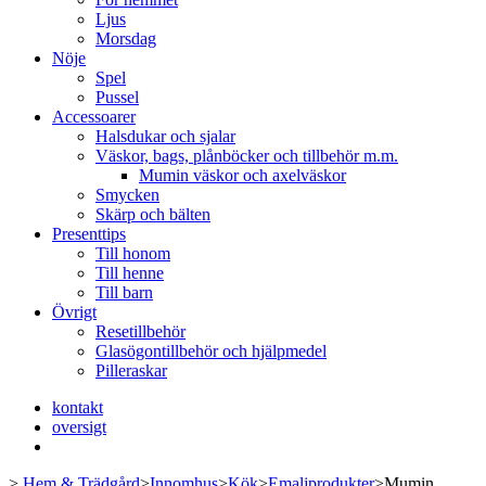
Ljus
Morsdag
Nöje
Spel
Pussel
Accessoarer
Halsdukar och sjalar
Väskor, bags, plånböcker och tillbehör m.m.
Mumin väskor och axelväskor
Smycken
Skärp och bälten
Presenttips
Till honom
Till henne
Till barn
Övrigt
Resetillbehör
Glasögontillbehör och hjälpmedel
Pilleraskar
kontakt
oversigt
>
Hem & Trädgård
>
Innomhus
>
Kök
>
Emaljprodukter
>
Mumin