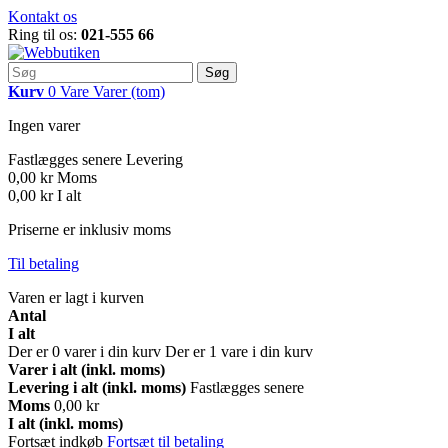
Kontakt os
Ring til os:
021-555 66
Søg
Kurv
0
Vare
Varer
(tom)
Ingen varer
Fastlægges senere
Levering
0,00 kr
Moms
0,00 kr
I alt
Priserne er inklusiv moms
Til betaling
Varen er lagt i kurven
Antal
I alt
Der er
0
varer i din kurv
Der er 1 vare i din kurv
Varer i alt (inkl. moms)
Levering i alt (inkl. moms)
Fastlægges senere
Moms
0,00 kr
I alt (inkl. moms)
Fortsæt indkøb
Fortsæt til betaling