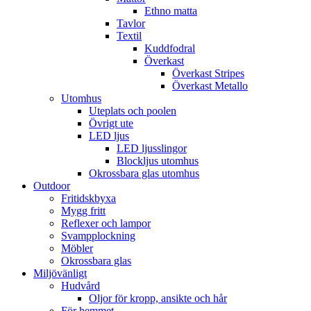
Ethno matta
Tavlor
Textil
Kuddfodral
Överkast
Överkast Stripes
Överkast Metallo
Utomhus
Uteplats och poolen
Övrigt ute
LED ljus
LED ljusslingor
Blockljus utomhus
Okrossbara glas utomhus
Outdoor
Fritidskbyxa
Mygg fritt
Reflexer och lampor
Svampplockning
Möbler
Okrossbara glas
Miljövänligt
Hudvård
Oljor för kropp, ansikte och hår
För hemmet