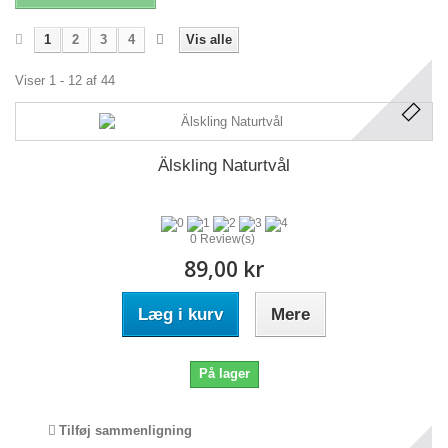
1
2
3
4
Vis alle
Viser 1 - 12 af 44
Älskling Naturtvål
0 Review(s)
89,00 kr
Læg i kurv
Mere
På lager
Tilføj sammenligning