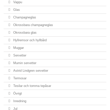
Vappu
Glas
Champagneglas
Okrossbara champagneglas
Okrossbara glas
Hyllremsor och hyllbård
Muggar
Servetter
Mumin servetter
Astrid Lindgren servetter
Termosar
Tesilar och tomma tepåsar
Övrigt
Inredning
Jul