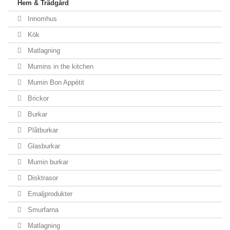
Hem & Trädgård
Innomhus
Kök
Matlagning
Mumins in the kitchen
Mumin Bon Appétit
Brickor
Burkar
Plåtburkar
Glasburkar
Mumin burkar
Disktrasor
Emaljprodukter
Smurfarna
Matlagning