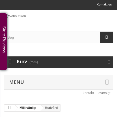
Kontakt os
Store Reviews
Kurv
(tom)
MENU
kontakt
oversigt
Miljövänligt
Hudvård