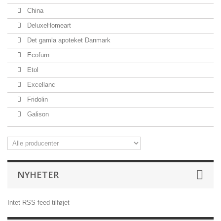
China
DeluxeHomeart
Det gamla apoteket Danmark
Ecofurn
Etol
Excellanc
Fridolin
Galison
NYHETER
Intet RSS feed tilføjet