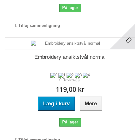
På lager
Tilføj sammenligning
Embroidery ansiktstvål normal
0 Review(s)
119,00 kr
Læg i kurv
Mere
På lager
Tilføj sammenligning