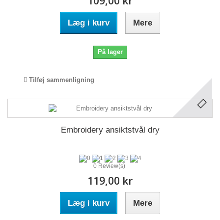
109,00 kr
Læg i kurv
Mere
På lager
Tilføj sammenligning
Embroidery ansiktstvål dry
0 Review(s)
119,00 kr
Læg i kurv
Mere