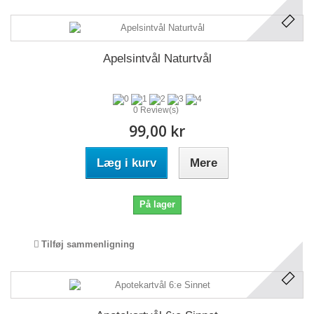
Apelsintvål Naturtvål
0 Review(s)
99,00 kr
Læg i kurv
Mere
På lager
Tilføj sammenligning