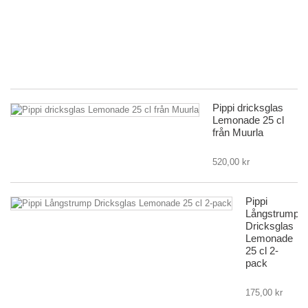
Pi
L
|
Mu
19
Pippi dricksglas
Lemonade 25 cl
från Muurla
520,00 kr
Pippi
Långstrump
Dricksglas
Lemonade
25 cl 2-
pack
175,00 kr