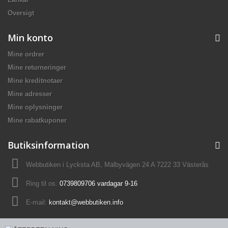
Oversigt
Min konto
Mine ordrer
Mine returneringer
Mine kreditnotaer
Mine adresser
Mine oplysninger
Mine rabatkuponer
Butiksinformation
Webbutiken i Lycksta AB, Mälbyvägen 24 A 7222 33 Västerås
Ring til os:
0739809706 vardagar 9-16
E-mail:
kontakt@webbutiken.info