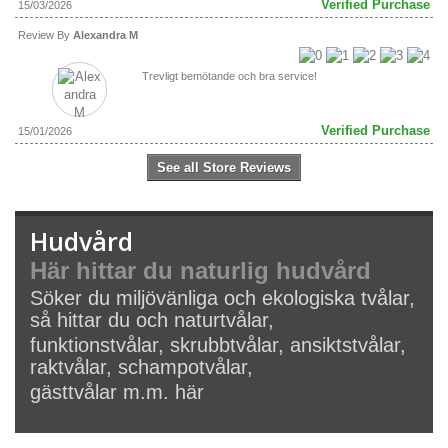
Verified Purchase
15/03/2026
Review By
Alexandra M
Trevligt bemötande och bra service!
Verified Purchase
15/01/2026
See all Store Reviews
Hudvård
Här hittar du naturlig hudvård
Söker du miljövänliga och ekologiska tvålar,
så hittar du och naturtvålar,
funktionstvålar, skrubbtvålar, ansiktstvålar,
raktvålar, schampotvålar,
gästtvålar m.m. här