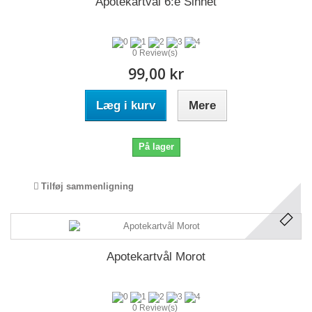
Apotekartvål 6:e Sinnet
0 Review(s)
99,00 kr
Læg i kurv
Mere
På lager
Tilføj sammenligning
Apotekartvål Morot
0 Review(s)