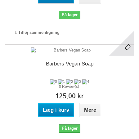
På lager
Tilføj sammenligning
Barbers Vegan Soap
0 Review(s)
125,00 kr
Læg i kurv
Mere
På lager