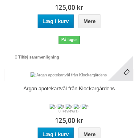
125,00 kr
Læg i kurv
Mere
På lager
Tilføj sammenligning
Argan apotekartvål från Klockargårdens
0 Review(s)
125,00 kr
Læg i kurv
Mere