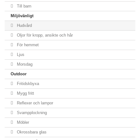
Till barn
Miljövänligt
Hudvård
Oljor för kropp, ansikte och hår
För hemmet
Ljus
Morsdag
Outdoor
Fritidskbyxa
Mygg fritt
Reflexer och lampor
Svampplockning
Möbler
Okrossbara glas