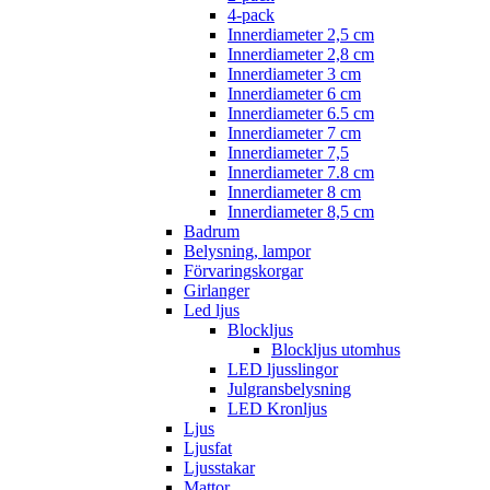
4-pack
Innerdiameter 2,5 cm
Innerdiameter 2,8 cm
Innerdiameter 3 cm
Innerdiameter 6 cm
Innerdiameter 6.5 cm
Innerdiameter 7 cm
Innerdiameter 7,5
Innerdiameter 7.8 cm
Innerdiameter 8 cm
Innerdiameter 8,5 cm
Badrum
Belysning, lampor
Förvaringskorgar
Girlanger
Led ljus
Blockljus
Blockljus utomhus
LED ljusslingor
Julgransbelysning
LED Kronljus
Ljus
Ljusfat
Ljusstakar
Mattor