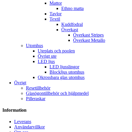
Mattor
Ethno matta
Tavlor
Textil
Kuddfodral
Överkast
Överkast Stripes
Överkast Metallo
Utomhus
Uteplats och poolen
Övrigt ute
LED ljus
LED ljusslingor
Blockljus utomhus
Okrossbara glas utomhus
Övrigt
Resetillbehör
Glasögontillbehör och hjälpmedel
Pilleraskar
Information
Leverans
Användarvillkor