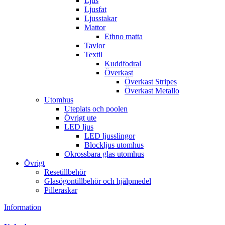
Ljus
Ljusfat
Ljusstakar
Mattor
Ethno matta
Tavlor
Textil
Kuddfodral
Överkast
Överkast Stripes
Överkast Metallo
Utomhus
Uteplats och poolen
Övrigt ute
LED ljus
LED ljusslingor
Blockljus utomhus
Okrossbara glas utomhus
Övrigt
Resetillbehör
Glasögontillbehör och hjälpmedel
Pilleraskar
Information