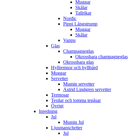
Muggar
Skålar
Tallrikar
Nordic
Pippi Långstrump
Muggar
Skålar
Vappu
Glas
Champagneglas
Okrossbara champagneglas
Okrossbara glas
Hyllremsor och hyllbård
Muggar
Servetter
Mumin servetter
Astrid Lindgren servetter
Termosar
Tesilar och tomma tepåsar
Övrigt
Inredning
Jul
Mumin Jul
Ljusmanschetter
Jul