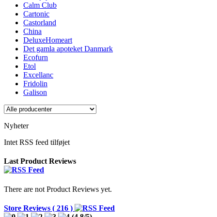
Calm Club
Cartonic
Castorland
China
DeluxeHomeart
Det gamla apoteket Danmark
Ecofurn
Etol
Excellanc
Fridolin
Galison
Nyheter
Intet RSS feed tilføjet
Last Product Reviews
There are not Product Reviews yet.
Store Reviews ( 216 )
(
4,8
/
5
)