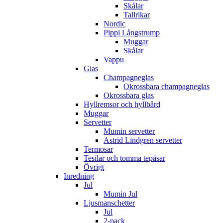
Skålar
Tallrikar
Nordic
Pippi Långstrump
Muggar
Skålar
Vappu
Glas
Champagneglas
Okrossbara champagneglas
Okrossbara glas
Hyllremsor och hyllbård
Muggar
Servetter
Mumin servetter
Astrid Lindgren servetter
Termosar
Tesilar och tomma tepåsar
Övrigt
Inredning
Jul
Mumin Jul
Ljusmanschetter
Jul
2-pack