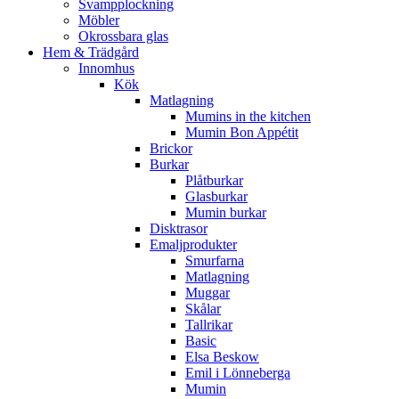
Svampplockning
Möbler
Okrossbara glas
Hem & Trädgård
Innomhus
Kök
Matlagning
Mumins in the kitchen
Mumin Bon Appétit
Brickor
Burkar
Plåtburkar
Glasburkar
Mumin burkar
Disktrasor
Emaljprodukter
Smurfarna
Matlagning
Muggar
Skålar
Tallrikar
Basic
Elsa Beskow
Emil i Lönneberga
Mumin