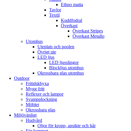
Ethno matta
Tavlor
Textil
Kuddfodral
Överkast
Överkast Stripes
Överkast Metallo
Utomhus
Uteplats och poolen
Övrigt ute
LED ljus
LED ljusslingor
Blockljus utomhus
Okrossbara glas utomhus
Outdoor
Fritidskbyxa
Mygg fritt
Reflexer och lampor
Svampplockning
Möbler
Okrossbara glas
Miljövänligt
Hudvård
Oljor för kropp, ansikte och hår
För hemmet