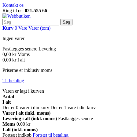
Kontakt os
Ring til os:
021-555 66
Søg
Kurv
0
Vare
Varer
(tom)
Ingen varer
Fastlægges senere
Levering
0,00 kr
Moms
0,00 kr
I alt
Priserne er inklusiv moms
Til betaling
Varen er lagt i kurven
Antal
I alt
Der er
0
varer i din kurv
Der er 1 vare i din kurv
Varer i alt (inkl. moms)
Levering i alt (inkl. moms)
Fastlægges senere
Moms
0,00 kr
I alt (inkl. moms)
Fortsæt indkøb
Fortsæt til betaling