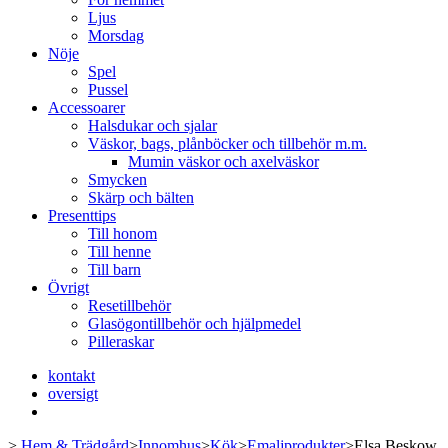
Ljus
Morsdag
Nöje
Spel
Pussel
Accessoarer
Halsdukar och sjalar
Väskor, bags, plånböcker och tillbehör m.m.
Mumin väskor och axelväskor
Smycken
Skärp och bälten
Presenttips
Till honom
Till henne
Till barn
Övrigt
Resetillbehör
Glasögontillbehör och hjälpmedel
Pilleraskar
kontakt
oversigt
>
Hem & Trädgård
>
Innomhus
>
Kök
>
Emaljprodukter
>
Elsa Beskow