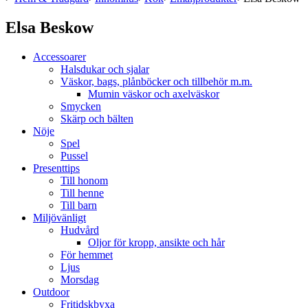
Elsa Beskow
Accessoarer
Halsdukar och sjalar
Väskor, bags, plånböcker och tillbehör m.m.
Mumin väskor och axelväskor
Smycken
Skärp och bälten
Nöje
Spel
Pussel
Presenttips
Till honom
Till henne
Till barn
Miljövänligt
Hudvård
Oljor för kropp, ansikte och hår
För hemmet
Ljus
Morsdag
Outdoor
Fritidskbyxa