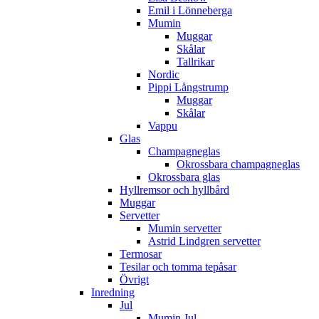
Emil i Lönneberga
Mumin
Muggar
Skålar
Tallrikar
Nordic
Pippi Långstrump
Muggar
Skålar
Vappu
Glas
Champagneglas
Okrossbara champagneglas
Okrossbara glas
Hyllremsor och hyllbård
Muggar
Servetter
Mumin servetter
Astrid Lindgren servetter
Termosar
Tesilar och tomma tepåsar
Övrigt
Inredning
Jul
Mumin Jul