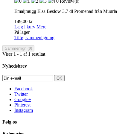
0 Review(s)
Emaljmugg Elsa Beslow 3,7 dl Promenad från Muurla
149,00 kr
Læg i kurv
Mere
På lager
Tilføj sammenligning
Sammenlign (
0
)
Viser 1 - 1 af 1 resultat
Nyhedsbrev
OK
Facebook
Twitter
Google+
Pinterest
Instagram
Følg os
Kategorier