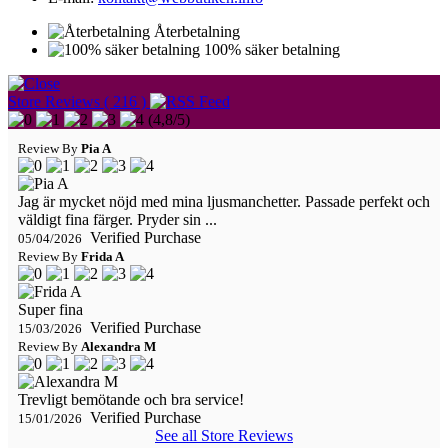
Återbetalning
100% säker betalning
Store Reviews ( 216 )
(
4,8
/
5
)
Review By
Pia A
Jag är mycket nöjd med mina ljusmanchetter. Passade perfekt och
väldigt fina färger. Pryder sin ...
Verified Purchase
05/04/2026
Review By
Frida A
Super fina
Verified Purchase
15/03/2026
Review By
Alexandra M
Trevligt bemötande och bra service!
Verified Purchase
15/01/2026
See all Store Reviews