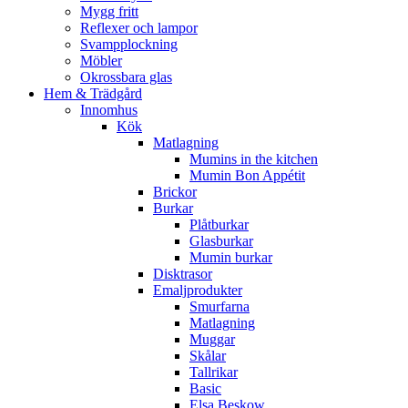
Mygg fritt
Reflexer och lampor
Svampplockning
Möbler
Okrossbara glas
Hem & Trädgård
Innomhus
Kök
Matlagning
Mumins in the kitchen
Mumin Bon Appétit
Brickor
Burkar
Plåtburkar
Glasburkar
Mumin burkar
Disktrasor
Emaljprodukter
Smurfarna
Matlagning
Muggar
Skålar
Tallrikar
Basic
Elsa Beskow