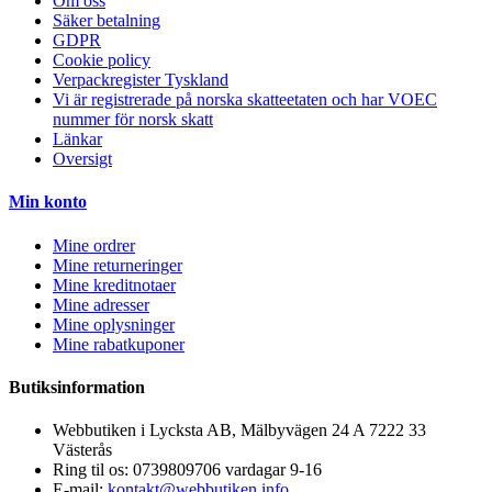
Om oss
Säker betalning
GDPR
Cookie policy
Verpackregister Tyskland
Vi är registrerade på norska skatteetaten och har VOEC
nummer för norsk skatt
Länkar
Oversigt
Min konto
Mine ordrer
Mine returneringer
Mine kreditnotaer
Mine adresser
Mine oplysninger
Mine rabatkuponer
Butiksinformation
Webbutiken i Lycksta AB, Mälbyvägen 24 A 7222 33
Västerås
Ring til os:
0739809706 vardagar 9-16
E-mail:
kontakt@webbutiken.info