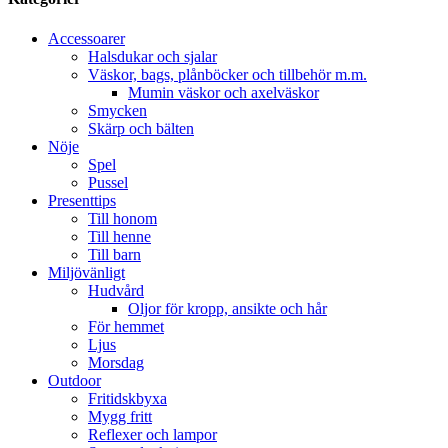
Accessoarer
Halsdukar och sjalar
Väskor, bags, plånböcker och tillbehör m.m.
Mumin väskor och axelväskor
Smycken
Skärp och bälten
Nöje
Spel
Pussel
Presenttips
Till honom
Till henne
Till barn
Miljövänligt
Hudvård
Oljor för kropp, ansikte och hår
För hemmet
Ljus
Morsdag
Outdoor
Fritidskbyxa
Mygg fritt
Reflexer och lampor