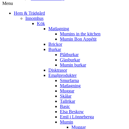
Menu
Hem & Trädgård
Innomhus
Kök
Matlagning
Mumins in the kitchen
Mumin Bon Appétit
Brickor
Burkar
Plåtburkar
Glasburkar
Mumin burkar
Disktrasor
Emaljprodukter
Smurfarna
Matlagning
Muggar
Skålar
Tallrikar
Basic
Elsa Beskow
Emil i Lönneberga
Mumin
Muggar