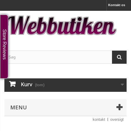
Kontakt os
Store Reviews
Kurv
(tom)
MENU
kontakt
oversigt