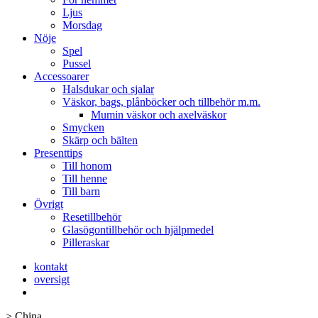
Ljus
Morsdag
Nöje
Spel
Pussel
Accessoarer
Halsdukar och sjalar
Väskor, bags, plånböcker och tillbehör m.m.
Mumin väskor och axelväskor
Smycken
Skärp och bälten
Presenttips
Till honom
Till henne
Till barn
Övrigt
Resetillbehör
Glasögontillbehör och hjälpmedel
Pilleraskar
kontakt
oversigt
>
China