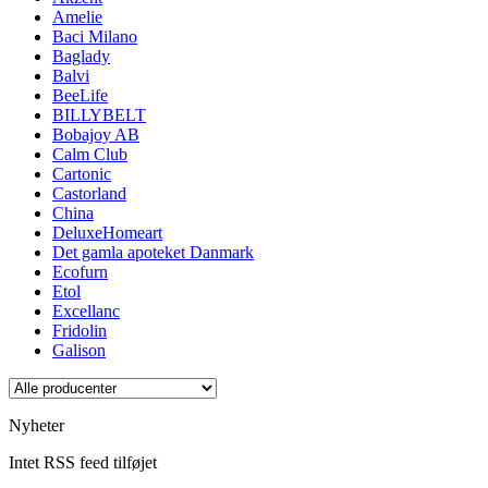
Amelie
Baci Milano
Baglady
Balvi
BeeLife
BILLYBELT
Bobajoy AB
Calm Club
Cartonic
Castorland
China
DeluxeHomeart
Det gamla apoteket Danmark
Ecofurn
Etol
Excellanc
Fridolin
Galison
Nyheter
Intet RSS feed tilføjet