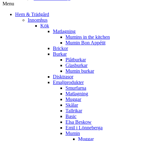
Menu
Hem & Trädgård
Innomhus
Kök
Matlagning
Mumins in the kitchen
Mumin Bon Appétit
Brickor
Burkar
Plåtburkar
Glasburkar
Mumin burkar
Disktrasor
Emaljprodukter
Smurfarna
Matlagning
Muggar
Skålar
Tallrikar
Basic
Elsa Beskow
Emil i Lönneberga
Mumin
Muggar