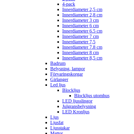
4-pack
Innerdiameter 2,5 cm
Innerdiameter 2,8 cm
Innerdiameter 3 cm
Innerdiameter 6 cm
Innerdiameter 6.5 cm
Innerdiameter 7 cm
Innerdiameter 7,5
Innerdiameter 7.8 cm
Innerdiameter 8 cm
Innerdiameter 8,5 cm
Badrum
Belysning, lampor
Förvaringskorgar
Girlanger
Led ljus
Blockljus
Blockljus utomhus
LED ljusslingor
Julgransbelysning
LED Kronljus
Ljus
Ljusfat
Ljusstakar
Mattor