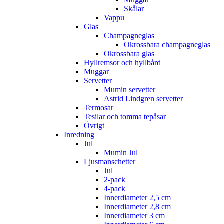
Skålar
Vappu
Glas
Champagneglas
Okrossbara champagneglas
Okrossbara glas
Hyllremsor och hyllbård
Muggar
Servetter
Mumin servetter
Astrid Lindgren servetter
Termosar
Tesilar och tomma tepåsar
Övrigt
Inredning
Jul
Mumin Jul
Ljusmanschetter
Jul
2-pack
4-pack
Innerdiameter 2,5 cm
Innerdiameter 2,8 cm
Innerdiameter 3 cm