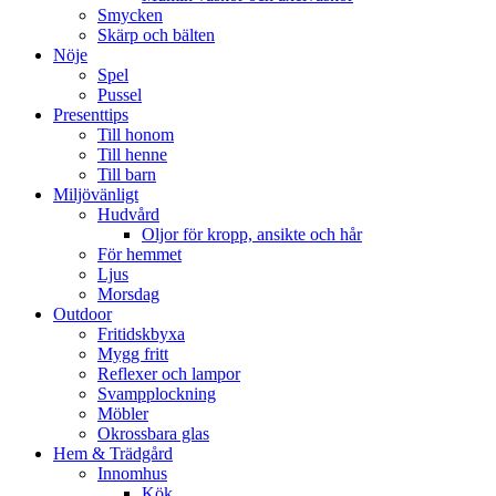
Smycken
Skärp och bälten
Nöje
Spel
Pussel
Presenttips
Till honom
Till henne
Till barn
Miljövänligt
Hudvård
Oljor för kropp, ansikte och hår
För hemmet
Ljus
Morsdag
Outdoor
Fritidskbyxa
Mygg fritt
Reflexer och lampor
Svampplockning
Möbler
Okrossbara glas
Hem & Trädgård
Innomhus
Kök