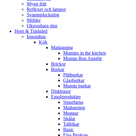
Mygg fritt
Reflexer och lampor
Svampplockning
Möbler
Okrossbara glas
Hem & Trädgård
Innomhus
Kök
Matlagning
Mumins in the kitchen
Mumin Bon Appétit
Brickor
Burkar
Plåtburkar
Glasburkar
Mumin burkar
Disktrasor
Emaljprodukter
Smurfarna
Matlagning
Muggar
Skålar
Tallrikar
Basic
Elsa Beskow