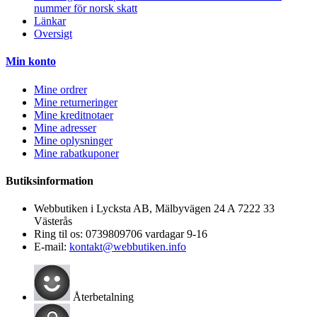
nummer för norsk skatt
Länkar
Oversigt
Min konto
Mine ordrer
Mine returneringer
Mine kreditnotaer
Mine adresser
Mine oplysninger
Mine rabatkuponer
Butiksinformation
Webbutiken i Lycksta AB, Mälbyvägen 24 A 7222 33
Västerås
Ring til os:
0739809706 vardagar 9-16
E-mail:
kontakt@webbutiken.info
Återbetalning