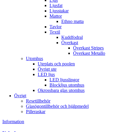
Ljus
Ljusfat
Ljusstakar
Mattor
Ethno matta
Tavlor
Textil
Kuddfodral
Överkast
Överkast Stripes
Överkast Metallo
Utomhus
Uteplats och poolen
Övrigt ute
LED ljus
LED ljusslingor
Blockljus utomhus
Okrossbara glas utomhus
Övrigt
Resetillbehör
Glasögontillbehör och hjälpmedel
Pilleraskar
Information