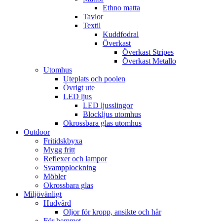
Ethno matta
Tavlor
Textil
Kuddfodral
Överkast
Överkast Stripes
Överkast Metallo
Utomhus
Uteplats och poolen
Övrigt ute
LED ljus
LED ljusslingor
Blockljus utomhus
Okrossbara glas utomhus
Outdoor
Fritidskbyxa
Mygg fritt
Reflexer och lampor
Svampplockning
Möbler
Okrossbara glas
Miljövänligt
Hudvård
Oljor för kropp, ansikte och hår
För hemmet