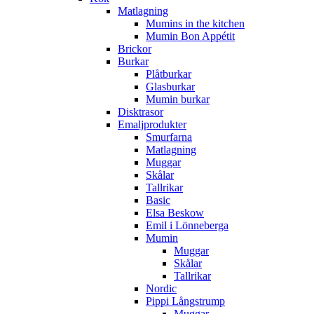
Matlagning
Mumins in the kitchen
Mumin Bon Appétit
Brickor
Burkar
Plåtburkar
Glasburkar
Mumin burkar
Disktrasor
Emaljprodukter
Smurfarna
Matlagning
Muggar
Skålar
Tallrikar
Basic
Elsa Beskow
Emil i Lönneberga
Mumin
Muggar
Skålar
Tallrikar
Nordic
Pippi Långstrump
Muggar