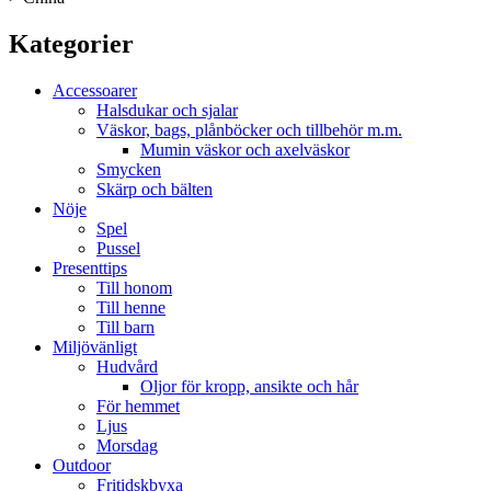
Kategorier
Accessoarer
Halsdukar och sjalar
Väskor, bags, plånböcker och tillbehör m.m.
Mumin väskor och axelväskor
Smycken
Skärp och bälten
Nöje
Spel
Pussel
Presenttips
Till honom
Till henne
Till barn
Miljövänligt
Hudvård
Oljor för kropp, ansikte och hår
För hemmet
Ljus
Morsdag
Outdoor
Fritidskbyxa