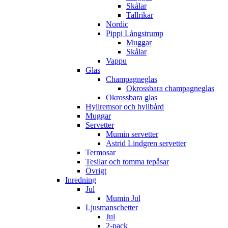
Skålar
Tallrikar
Nordic
Pippi Långstrump
Muggar
Skålar
Vappu
Glas
Champagneglas
Okrossbara champagneglas
Okrossbara glas
Hyllremsor och hyllbård
Muggar
Servetter
Mumin servetter
Astrid Lindgren servetter
Termosar
Tesilar och tomma tepåsar
Övrigt
Inredning
Jul
Mumin Jul
Ljusmanschetter
Jul
2-pack