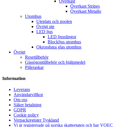
Överkast
Överkast Stripes
Överkast Metallo
Utomhus
Uteplats och poolen
Övrigt ute
LED ljus
LED ljusslingor
Blockljus utomhus
Okrossbara glas utomhus
Övrigt
Resetillbehör
Glasögontillbehör och hjälpmedel
Pilleraskar
Information
Leverans
Användarvillkor
Om oss
Säker betalning
GDPR
Cookie policy
Verpackregister Tyskland
Vi är registrerade på norska skatteetaten och har VOEC