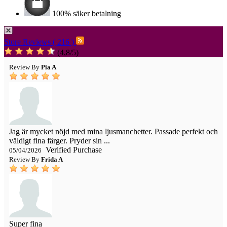
100% säker betalning
Store Reviews ( 216 )
(
4,8
/
5
)
Review By
Pia A
Jag är mycket nöjd med mina ljusmanchetter. Passade perfekt och
väldigt fina färger. Pryder sin ...
Verified Purchase
05/04/2026
Review By
Frida A
Super fina