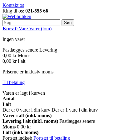
Kontakt os
Ring til os:
021-555 66
Søg
Kurv
0
Vare
Varer
(tom)
Ingen varer
Fastlægges senere
Levering
0,00 kr
Moms
0,00 kr
I alt
Priserne er inklusiv moms
Til betaling
Varen er lagt i kurven
Antal
I alt
Der er
0
varer i din kurv
Der er 1 vare i din kurv
Varer i alt (inkl. moms)
Levering i alt (inkl. moms)
Fastlægges senere
Moms
0,00 kr
I alt (inkl. moms)
Fortsæt indkøb
Fortsæt til betaling