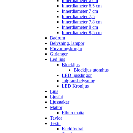
Innerdiameter 6 cm
Innerdiameter 6.5 cm
Innerdiameter 7 cm
Innerdiameter 7,5
Innerdiameter 7.8 cm
Innerdiameter 8 cm
Innerdiameter 8,5 cm
Badrum
Belysning, lampor
Förvaringskorgar
Girlanger
Led ljus
Blockljus
Blockljus utomhus
LED ljusslingor
Julgransbelysning
LED Kronljus
Ljus
Ljusfat
Ljusstakar
Mattor
Ethno matta
Tavlor
Textil
Kuddfodral