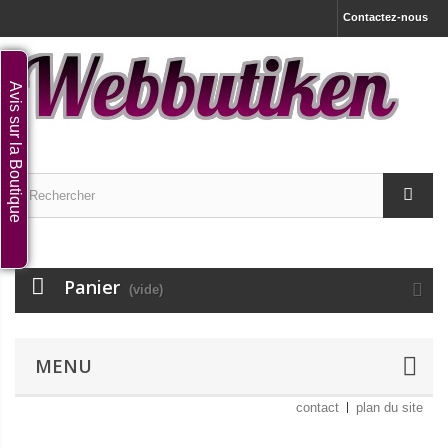
Contactez-nous
Avis sur la Boutique
Panier
(vide)
MENU
contact
plan du site