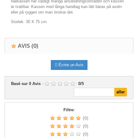
Nätkassen har väldigt många användningsområden och kassen
är tvättbar. Kassen med långa handtag kan lätt bäras på axeln
eller på ryggen om man önskar det.
Storlek: 30 X 75 cm.
AVIS
(0)
Écrire un Avis
Basé sur
0
Avis
-
0
/
5
Filtre:
(0)
(0)
(0)