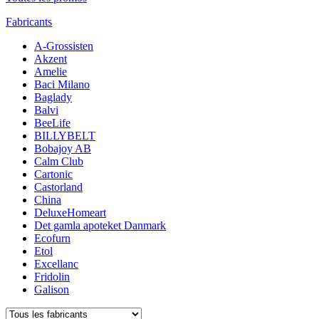
Fabricants
A-Grossisten
Akzent
Amelie
Baci Milano
Baglady
Balvi
BeeLife
BILLYBELT
Bobajoy AB
Calm Club
Cartonic
Castorland
China
DeluxeHomeart
Det gamla apoteket Danmark
Ecofurn
Etol
Excellanc
Fridolin
Galison