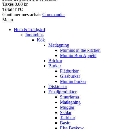
Taxes
0,00 kr
Total TTC
Continuer mes achats
Commander
Menu
Hem & Trädgård
Innomhus
Kök
Matlagning
Mumins in the kitchen
Mumin Bon Appétit
Brickor
Burkar
Plåtburkar
Glasburkar
Mumin burkar
Disktrasor
Emaljprodukter
Smurfarna
Matlagning
Muggar
Skålar
Tallrikar
Basic
Elsa Beskow