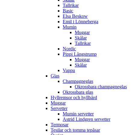
Tallrikar
Basic
Elsa Beskow
Emil i Lönneberga
Mumin
Muggar
Skålar
Tallrikar
Nordic
Pippi Långstrump
Muggar
Skålar
Vappu
Glas
Champagneglas
Okrossbara champagneglas
Okrossbara glas
Hyllremsor och hyllbård
Muggar
Servetter
Mumin servetter
Astrid Lindgren servetter
Termosar
Tesilar och tomma tepåsar