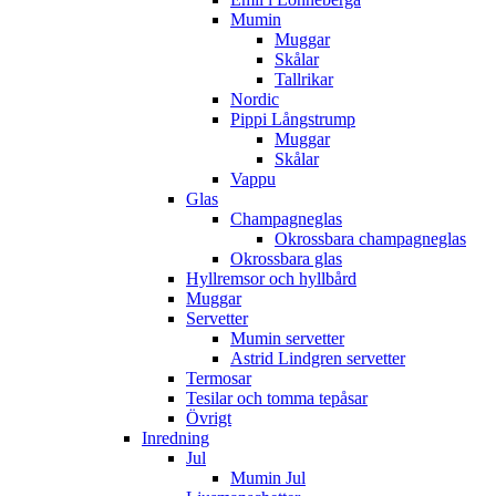
Mumin
Muggar
Skålar
Tallrikar
Nordic
Pippi Långstrump
Muggar
Skålar
Vappu
Glas
Champagneglas
Okrossbara champagneglas
Okrossbara glas
Hyllremsor och hyllbård
Muggar
Servetter
Mumin servetter
Astrid Lindgren servetter
Termosar
Tesilar och tomma tepåsar
Övrigt
Inredning
Jul
Mumin Jul