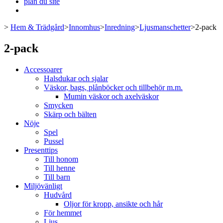
plan du site
>
Hem & Trädgård
>
Innomhus
>
Inredning
>
Ljusmanschetter
>
2-pack
2-pack
Accessoarer
Halsdukar och sjalar
Väskor, bags, plånböcker och tillbehör m.m.
Mumin väskor och axelväskor
Smycken
Skärp och bälten
Nöje
Spel
Pussel
Presenttips
Till honom
Till henne
Till barn
Miljövänligt
Hudvård
Oljor för kropp, ansikte och hår
För hemmet
Ljus