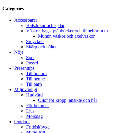
Catégories
Accessoarer
Halsdukar och sjalar
Väskor, bags, plånböcker och tillbehör m.m.
Mumin väskor och axelväskor
Smycken
Skärp och bälten
Nöje
Spel
Pussel
Presenttips
Till honom
Till henne
Till barn
Miljövänligt
Hudvård
Oljor för kropp, ansikte och hår
För hemmet
Ljus
Morsdag
Outdoor
Fritidskbyxa
Mygg fritt