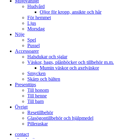
Miljövänligt
Hudvård
Oljor för kropp, ansikte och hår
För hemmet
Ljus
Morsdag
Nöje
Spel
Pussel
Accessoarer
Halsdukar och sjalar
Väskor, bags, plånböcker och tillbehör m.m.
Mumin väskor och axelväskor
Smycken
Skärp och bälten
Presenttips
Till honom
Till henne
Till barn
Övrigt
Resetillbehör
Glasögontillbehör och hjälpmedel
Pilleraskar
contact