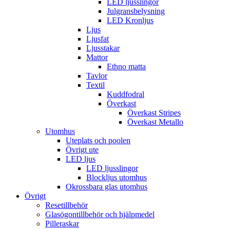
LED ljusslingor
Julgransbelysning
LED Kronljus
Ljus
Ljusfat
Ljusstakar
Mattor
Ethno matta
Tavlor
Textil
Kuddfodral
Överkast
Överkast Stripes
Överkast Metallo
Utomhus
Uteplats och poolen
Övrigt ute
LED ljus
LED ljusslingor
Blockljus utomhus
Okrossbara glas utomhus
Övrigt
Resetillbehör
Glasögontillbehör och hjälpmedel
Pilleraskar