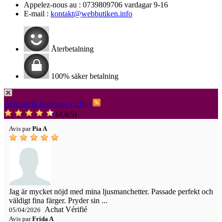
Appelez-nous au :
0739809706 vardagar 9-16
E-mail :
kontakt@webbutiken.info
Återbetalning
100% säker betalning
Avis sur la Boutique ( 216 )
(
4,8
/
5
)
Avis par
Pia A
Jag är mycket nöjd med mina ljusmanchetter. Passade perfekt och
väldigt fina färger. Pryder sin ...
Achat Vérifié
05/04/2026
Avis par
Frida A