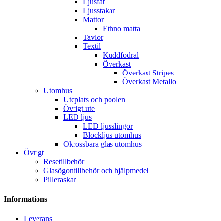
Ljusfat
Ljusstakar
Mattor
Ethno matta
Tavlor
Textil
Kuddfodral
Överkast
Överkast Stripes
Överkast Metallo
Utomhus
Uteplats och poolen
Övrigt ute
LED ljus
LED ljusslingor
Blockljus utomhus
Okrossbara glas utomhus
Övrigt
Resetillbehör
Glasögontillbehör och hjälpmedel
Pilleraskar
Informations
Leverans