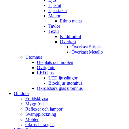
Ljus
Ljusfat
Ljusstakar
Mattor
Ethno matta
Tavlor
Textil
Kuddfodral
Överkast
Överkast Stripes
Överkast Metallo
Utomhus
Uteplats och poolen
Övrigt ute
LED ljus
LED ljusslingor
Blockljus utomhus
Okrossbara glas utomhus
Outdoor
Fritidskbyxa
Mygg fritt
Reflexer och lampor
Svampplockning
Möbler
Okrossbara glas