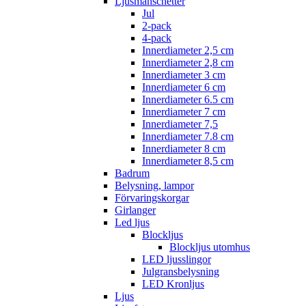
Ljusmanschetter
Jul
2-pack
4-pack
Innerdiameter 2,5 cm
Innerdiameter 2,8 cm
Innerdiameter 3 cm
Innerdiameter 6 cm
Innerdiameter 6.5 cm
Innerdiameter 7 cm
Innerdiameter 7,5
Innerdiameter 7.8 cm
Innerdiameter 8 cm
Innerdiameter 8,5 cm
Badrum
Belysning, lampor
Förvaringskorgar
Girlanger
Led ljus
Blockljus
Blockljus utomhus
LED ljusslingor
Julgransbelysning
LED Kronljus
Ljus