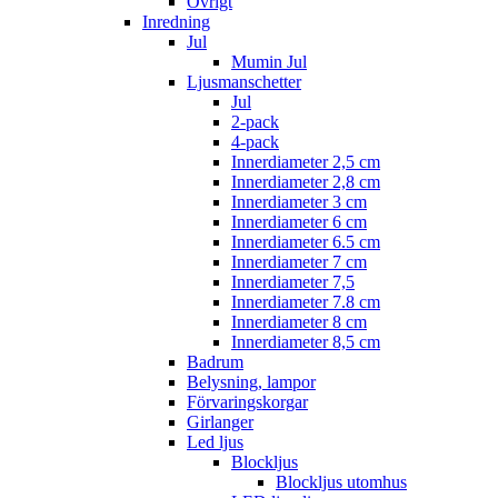
Övrigt
Inredning
Jul
Mumin Jul
Ljusmanschetter
Jul
2-pack
4-pack
Innerdiameter 2,5 cm
Innerdiameter 2,8 cm
Innerdiameter 3 cm
Innerdiameter 6 cm
Innerdiameter 6.5 cm
Innerdiameter 7 cm
Innerdiameter 7,5
Innerdiameter 7.8 cm
Innerdiameter 8 cm
Innerdiameter 8,5 cm
Badrum
Belysning, lampor
Förvaringskorgar
Girlanger
Led ljus
Blockljus
Blockljus utomhus