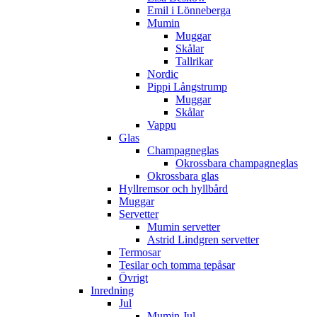
Emil i Lönneberga
Mumin
Muggar
Skålar
Tallrikar
Nordic
Pippi Långstrump
Muggar
Skålar
Vappu
Glas
Champagneglas
Okrossbara champagneglas
Okrossbara glas
Hyllremsor och hyllbård
Muggar
Servetter
Mumin servetter
Astrid Lindgren servetter
Termosar
Tesilar och tomma tepåsar
Övrigt
Inredning
Jul
Mumin Jul