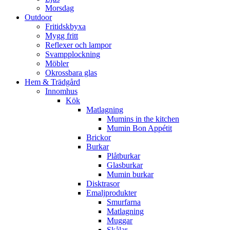
Morsdag
Outdoor
Fritidskbyxa
Mygg fritt
Reflexer och lampor
Svampplockning
Möbler
Okrossbara glas
Hem & Trädgård
Innomhus
Kök
Matlagning
Mumins in the kitchen
Mumin Bon Appétit
Brickor
Burkar
Plåtburkar
Glasburkar
Mumin burkar
Disktrasor
Emaljprodukter
Smurfarna
Matlagning
Muggar
Skålar