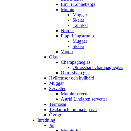
Emil i Lönneberga
Mumin
Muggar
Skålar
Tallrikar
Nordic
Pippi Långstrump
Muggar
Skålar
Vappu
Glas
Champagneglas
Okrossbara champagneglas
Okrossbara glas
Hyllremsor och hyllbård
Muggar
Servetter
Mumin servetter
Astrid Lindgren servetter
Termosar
Tesilar och tomma tepåsar
Övrigt
Inredning
Jul
Mumin Jul