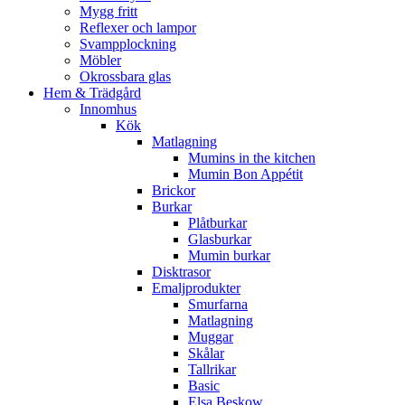
Mygg fritt
Reflexer och lampor
Svampplockning
Möbler
Okrossbara glas
Hem & Trädgård
Innomhus
Kök
Matlagning
Mumins in the kitchen
Mumin Bon Appétit
Brickor
Burkar
Plåtburkar
Glasburkar
Mumin burkar
Disktrasor
Emaljprodukter
Smurfarna
Matlagning
Muggar
Skålar
Tallrikar
Basic
Elsa Beskow