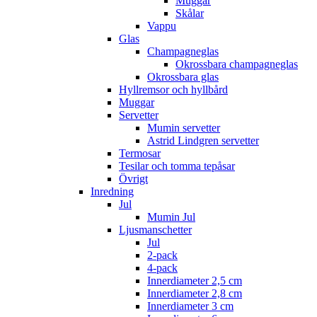
Muggar
Skålar
Vappu
Glas
Champagneglas
Okrossbara champagneglas
Okrossbara glas
Hyllremsor och hyllbård
Muggar
Servetter
Mumin servetter
Astrid Lindgren servetter
Termosar
Tesilar och tomma tepåsar
Övrigt
Inredning
Jul
Mumin Jul
Ljusmanschetter
Jul
2-pack
4-pack
Innerdiameter 2,5 cm
Innerdiameter 2,8 cm
Innerdiameter 3 cm