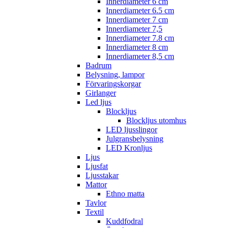
Innerdiameter 6 cm
Innerdiameter 6.5 cm
Innerdiameter 7 cm
Innerdiameter 7,5
Innerdiameter 7.8 cm
Innerdiameter 8 cm
Innerdiameter 8,5 cm
Badrum
Belysning, lampor
Förvaringskorgar
Girlanger
Led ljus
Blockljus
Blockljus utomhus
LED ljusslingor
Julgransbelysning
LED Kronljus
Ljus
Ljusfat
Ljusstakar
Mattor
Ethno matta
Tavlor
Textil
Kuddfodral