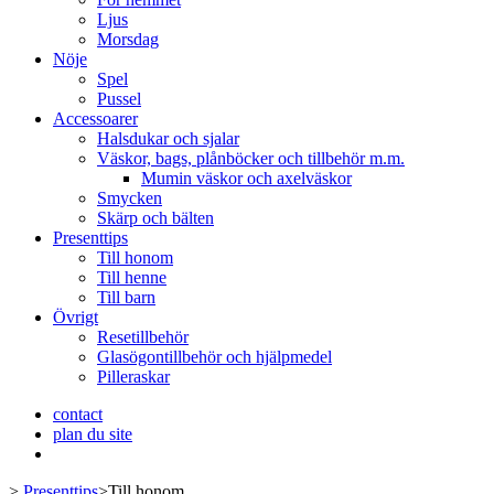
Ljus
Morsdag
Nöje
Spel
Pussel
Accessoarer
Halsdukar och sjalar
Väskor, bags, plånböcker och tillbehör m.m.
Mumin väskor och axelväskor
Smycken
Skärp och bälten
Presenttips
Till honom
Till henne
Till barn
Övrigt
Resetillbehör
Glasögontillbehör och hjälpmedel
Pilleraskar
contact
plan du site
>
Presenttips
>
Till honom