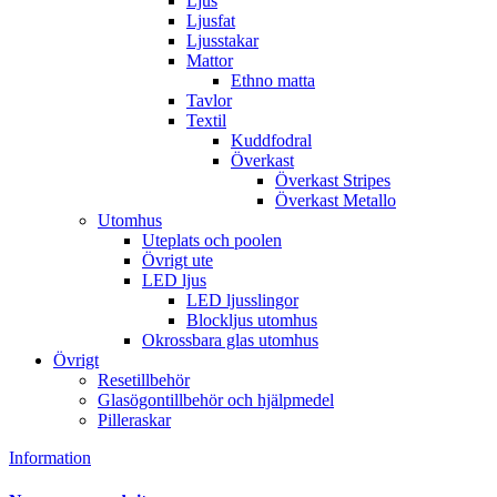
Ljus
Ljusfat
Ljusstakar
Mattor
Ethno matta
Tavlor
Textil
Kuddfodral
Överkast
Överkast Stripes
Överkast Metallo
Utomhus
Uteplats och poolen
Övrigt ute
LED ljus
LED ljusslingor
Blockljus utomhus
Okrossbara glas utomhus
Övrigt
Resetillbehör
Glasögontillbehör och hjälpmedel
Pilleraskar
Information