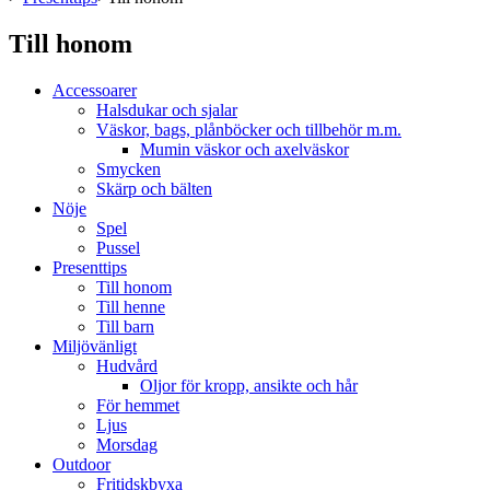
Till honom
Accessoarer
Halsdukar och sjalar
Väskor, bags, plånböcker och tillbehör m.m.
Mumin väskor och axelväskor
Smycken
Skärp och bälten
Nöje
Spel
Pussel
Presenttips
Till honom
Till henne
Till barn
Miljövänligt
Hudvård
Oljor för kropp, ansikte och hår
För hemmet
Ljus
Morsdag
Outdoor
Fritidskbyxa