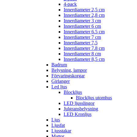
4-pack
Innerdiameter 2,5 cm
Innerdiameter 2,8 cm
Innerdiameter 3 cm
Innerdiameter 6 cm
Innerdiameter 6.5 cm
Innerdiameter 7 cm
Innerdiameter 7,5
Innerdiameter 7.8 cm
Innerdiameter 8 cm
Innerdiameter 8,5 cm
Badrum
Belysning, lampor
Förvaringskorgar
Girlanger
Led ljus
Blockljus
Blockljus utomhus
LED ljusslingor
Julgransbelysning
LED Kronljus
Ljus
Ljusfat
Ljusstakar
Mattor