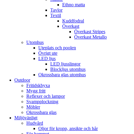
Ethno matta
Tavlor
Textil
Kuddfodral
Överkast
Överkast Stripes
Överkast Metallo
Utomhus
Uteplats och poolen
Övrigt ute
LED ljus
LED ljusslingor
Blockljus utomhus
Okrossbara glas utomhus
Outdoor
Fritidskbyxa
Mygg fritt
Reflexer och lampor
Svampplockning
Möbler
Okrossbara glas
Miljövänligt
Hudvård
Oljor för kropp, ansikte och hår
För hemmet