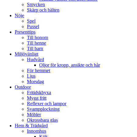
Smycken
Skärp och bälten
Nöje
Spel
Pussel
Presenttips
Till honom
Till henne
Till barn
Miljövänligt
Hudvård
Oljor för kropp, ansikte och hår
För hemmet
Ljus
Morsdag
Outdoor
Fritidskbyxa
Mygg fritt
Reflexer och lampor
Svampplockning
Möbler
Okrossbara glas
Hem & Trädgård
Innomhus
Kök