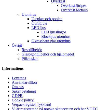
Överkast
Överkast Stripes
Överkast Metallo
Utomhus
Uteplats och poolen
Övrigt ute
LED ljus
LED ljusslingor
Blockljus utomhus
Okrossbara glas utomhus
Övrigt
Resetillbehör
Glasögontillbehör och hjälpmedel
Pilleraskar
Informations
Leverans
Användarvillkor
Om oss
Säker betalning
GDPR
Cookie policy
Verpackregister Tyskland
Vi är registrerade på norska skatteetaten och har VOEC