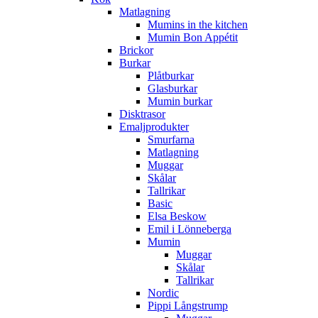
Matlagning
Mumins in the kitchen
Mumin Bon Appétit
Brickor
Burkar
Plåtburkar
Glasburkar
Mumin burkar
Disktrasor
Emaljprodukter
Smurfarna
Matlagning
Muggar
Skålar
Tallrikar
Basic
Elsa Beskow
Emil i Lönneberga
Mumin
Muggar
Skålar
Tallrikar
Nordic
Pippi Långstrump