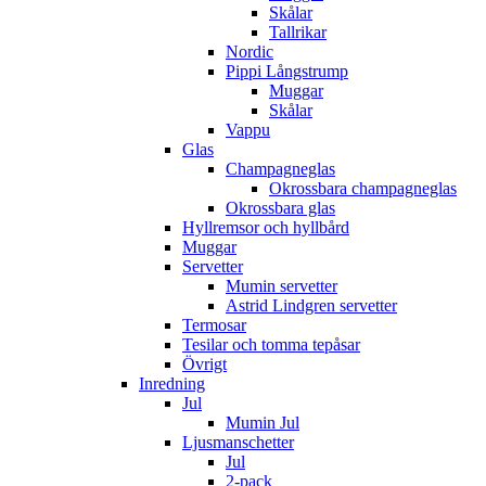
Skålar
Tallrikar
Nordic
Pippi Långstrump
Muggar
Skålar
Vappu
Glas
Champagneglas
Okrossbara champagneglas
Okrossbara glas
Hyllremsor och hyllbård
Muggar
Servetter
Mumin servetter
Astrid Lindgren servetter
Termosar
Tesilar och tomma tepåsar
Övrigt
Inredning
Jul
Mumin Jul
Ljusmanschetter
Jul
2-pack