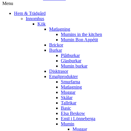
Menu
Hem & Trädgård
Innomhus
Kök
Matlagning
Mumins in the kitchen
Mumin Bon Appétit
Brickor
Burkar
Plåtburkar
Glasburkar
Mumin burkar
Disktrasor
Emaljprodukter
Smurfarna
Matlagning
Muggar
Skålar
Tallrikar
Basic
Elsa Beskow
Emil i Lönneberga
Mumin
Muggar