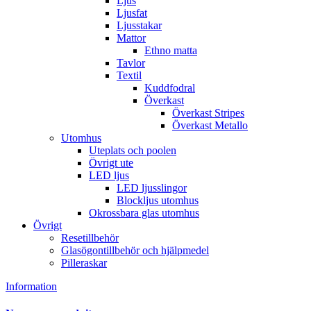
Ljus
Ljusfat
Ljusstakar
Mattor
Ethno matta
Tavlor
Textil
Kuddfodral
Överkast
Överkast Stripes
Överkast Metallo
Utomhus
Uteplats och poolen
Övrigt ute
LED ljus
LED ljusslingor
Blockljus utomhus
Okrossbara glas utomhus
Övrigt
Resetillbehör
Glasögontillbehör och hjälpmedel
Pilleraskar
Information