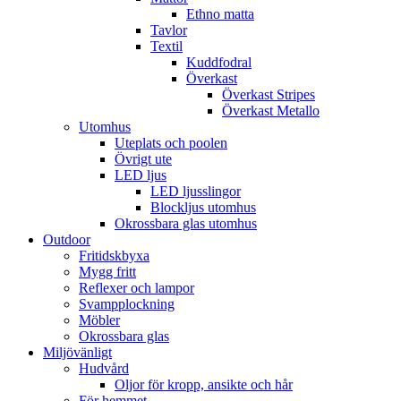
Ethno matta
Tavlor
Textil
Kuddfodral
Överkast
Överkast Stripes
Överkast Metallo
Utomhus
Uteplats och poolen
Övrigt ute
LED ljus
LED ljusslingor
Blockljus utomhus
Okrossbara glas utomhus
Outdoor
Fritidskbyxa
Mygg fritt
Reflexer och lampor
Svampplockning
Möbler
Okrossbara glas
Miljövänligt
Hudvård
Oljor för kropp, ansikte och hår
För hemmet