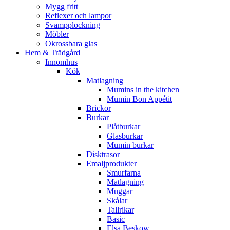
Mygg fritt
Reflexer och lampor
Svampplockning
Möbler
Okrossbara glas
Hem & Trädgård
Innomhus
Kök
Matlagning
Mumins in the kitchen
Mumin Bon Appétit
Brickor
Burkar
Plåtburkar
Glasburkar
Mumin burkar
Disktrasor
Emaljprodukter
Smurfarna
Matlagning
Muggar
Skålar
Tallrikar
Basic
Elsa Beskow