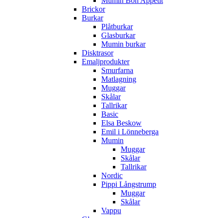
Mumin Bon Appétit
Brickor
Burkar
Plåtburkar
Glasburkar
Mumin burkar
Disktrasor
Emaljprodukter
Smurfarna
Matlagning
Muggar
Skålar
Tallrikar
Basic
Elsa Beskow
Emil i Lönneberga
Mumin
Muggar
Skålar
Tallrikar
Nordic
Pippi Långstrump
Muggar
Skålar
Vappu