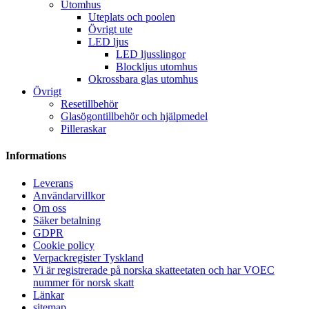
Utomhus
Uteplats och poolen
Övrigt ute
LED ljus
LED ljusslingor
Blockljus utomhus
Okrossbara glas utomhus
Övrigt
Resetillbehör
Glasögontillbehör och hjälpmedel
Pilleraskar
Informations
Leverans
Användarvillkor
Om oss
Säker betalning
GDPR
Cookie policy
Verpackregister Tyskland
Vi är registrerade på norska skatteetaten och har VOEC
nummer för norsk skatt
Länkar
sitemap