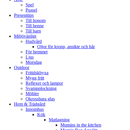
Spel
Pussel
Presenttips
Till honom
Till henne
Till barn
Miljövänligt
Hudvård
Oljor för kropp, ansikte och hår
För hemmet
Ljus
Morsdag
Outdoor
Fritidskbyxa
Mygg fritt
Reflexer och lampor
Svampplockning
Möbler
Okrossbara glas
Hem & Trädgård
Innomhus
Kök
Matlagning
Mumins in the kitchen