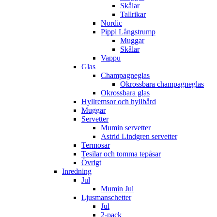
Skålar
Tallrikar
Nordic
Pippi Långstrump
Muggar
Skålar
Vappu
Glas
Champagneglas
Okrossbara champagneglas
Okrossbara glas
Hyllremsor och hyllbård
Muggar
Servetter
Mumin servetter
Astrid Lindgren servetter
Termosar
Tesilar och tomma tepåsar
Övrigt
Inredning
Jul
Mumin Jul
Ljusmanschetter
Jul
2-pack