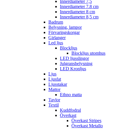
Innerdiameter 7,5
Innerdiameter 7.8 cm
Innerdiameter 8 cm
Innerdiameter 8,5 cm
Badrum
Belysning, lampor
Förvaringskorgar
Girlanger
Led ljus
Blockljus
Blockljus utomhus
LED ljusslingor
Julgransbelysning
LED Kronljus
Ljus
Ljusfat
Ljusstakar
Mattor
Ethno matta
Tavlor
Textil
Kuddfodral
Överkast
Överkast Stripes
Överkast Metallo