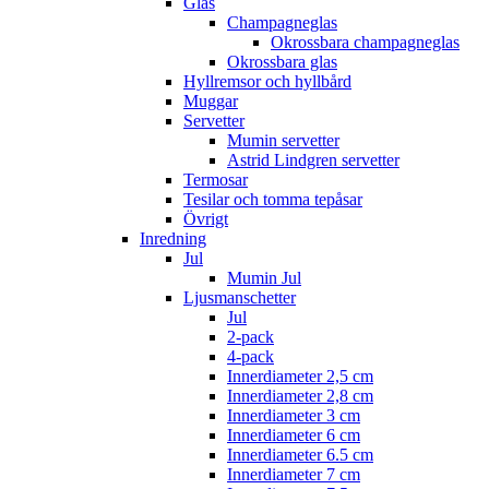
Glas
Champagneglas
Okrossbara champagneglas
Okrossbara glas
Hyllremsor och hyllbård
Muggar
Servetter
Mumin servetter
Astrid Lindgren servetter
Termosar
Tesilar och tomma tepåsar
Övrigt
Inredning
Jul
Mumin Jul
Ljusmanschetter
Jul
2-pack
4-pack
Innerdiameter 2,5 cm
Innerdiameter 2,8 cm
Innerdiameter 3 cm
Innerdiameter 6 cm
Innerdiameter 6.5 cm
Innerdiameter 7 cm