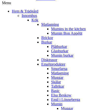
Menu
Hem & Trädgård
Innomhus
Kök
Matlagning
Mumins in the kitchen
Mumin Bon Appétit
Brickor
Burkar
Plåtburkar
Glasburkar
Mumin burkar
Disktrasor
Emaljprodukter
Smurfarna
Matlagning
Muggar
Skålar
Tallrikar
Basic
Elsa Beskow
Emil i Lönneberga
Mumin
Muggar