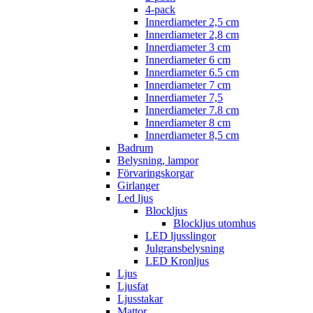
4-pack
Innerdiameter 2,5 cm
Innerdiameter 2,8 cm
Innerdiameter 3 cm
Innerdiameter 6 cm
Innerdiameter 6.5 cm
Innerdiameter 7 cm
Innerdiameter 7,5
Innerdiameter 7.8 cm
Innerdiameter 8 cm
Innerdiameter 8,5 cm
Badrum
Belysning, lampor
Förvaringskorgar
Girlanger
Led ljus
Blockljus
Blockljus utomhus
LED ljusslingor
Julgransbelysning
LED Kronljus
Ljus
Ljusfat
Ljusstakar
Mattor