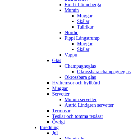
Emil i Lönneberga
Mumin
Muggar
Skålar
Tallrikar
Nordic
Pippi Långstrump
Muggar
Skålar
Vappu
Glas
Champagneglas
Okrossbara champagneglas
Okrossbara glas
Hyllremsor och hyllbård
Muggar
Servetter
Mumin servetter
Astrid Lindgren servetter
Termosar
Tesilar och tomma tepåsar
Övrigt
Inredning
Jul
Mumin Jul