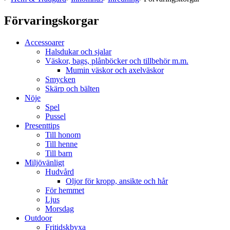
Förvaringskorgar
Accessoarer
Halsdukar och sjalar
Väskor, bags, plånböcker och tillbehör m.m.
Mumin väskor och axelväskor
Smycken
Skärp och bälten
Nöje
Spel
Pussel
Presenttips
Till honom
Till henne
Till barn
Miljövänligt
Hudvård
Oljor för kropp, ansikte och hår
För hemmet
Ljus
Morsdag
Outdoor
Fritidskbyxa