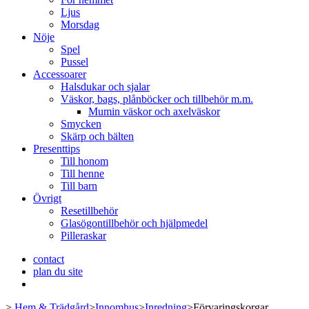
Ljus
Morsdag
Nöje
Spel
Pussel
Accessoarer
Halsdukar och sjalar
Väskor, bags, plånböcker och tillbehör m.m.
Mumin väskor och axelväskor
Smycken
Skärp och bälten
Presenttips
Till honom
Till henne
Till barn
Övrigt
Resetillbehör
Glasögontillbehör och hjälpmedel
Pilleraskar
contact
plan du site
>
Hem & Trädgård
>
Innomhus
>
Inredning
>
Förvaringskorgar